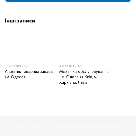
Інші записи
12 жовтня 2023
4 жовтня 2023
Аналітик товарних запасів
Механік з обслуговування
(м. Одеса)
- м. Одеса, м. Київ, м.
Харків, м. Львів
0 (800) 33-20-27 (безкоштовна гаряча лінія)