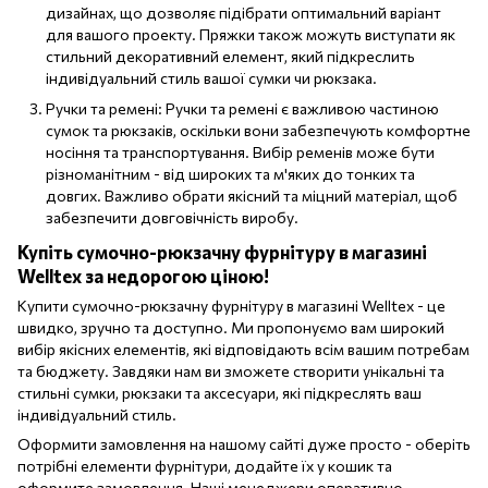
дизайнах, що дозволяє підібрати оптимальний варіант
для вашого проекту. Пряжки також можуть виступати як
стильний декоративний елемент, який підкреслить
індивідуальний стиль вашої сумки чи рюкзака.
Ручки та ремені: Ручки та ремені є важливою частиною
сумок та рюкзаків, оскільки вони забезпечують комфортне
носіння та транспортування. Вибір ременів може бути
різноманітним - від широких та м'яких до тонких та
довгих. Важливо обрати якісний та міцний матеріал, щоб
забезпечити довговічність виробу.
Купіть сумочно-рюкзачну фурнітуру в магазині
Welltex за недорогою ціною!
Купити сумочно-рюкзачну фурнітуру в магазині Welltex - це
швидко, зручно та доступно. Ми пропонуємо вам широкий
вибір якісних елементів, які відповідають всім вашим потребам
та бюджету. Завдяки нам ви зможете створити унікальні та
стильні сумки, рюкзаки та аксесуари, які підкреслять ваш
індивідуальний стиль.
Оформити замовлення на нашому сайті дуже просто - оберіть
потрібні елементи фурнітури, додайте їх у кошик та
оформите замовлення. Наші менеджери оперативно