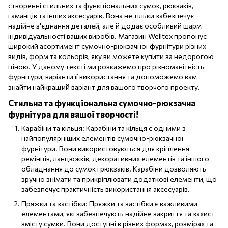
створенні стильних та функціональних сумок, рюкзаків,
гаманців та інших аксесуарів. Вона не тільки забезпечує
надійне з'єднання деталей, але й додає особливий шарм
індивідуальності ваших виробів. Магазин Welltex пропонує
широкий асортимент сумочно-рюкзачної фурнітури різних
видів, форм та кольорів, яку ви можете купити за недорогою
ціною. У даному тексті ми розкажемо про різноманітність
фурнітури, варіанти її використання та допоможемо вам
знайти найкращий варіант для вашого творчого проекту.
Стильна та функціональна сумочно-рюкзачна
фурнітура для вашої творчості!
Карабіни та кільця: Карабіни та кільця є одними з
найпопулярніших елементів сумочно-рюкзачної
фурнітури. Вони використовуються для кріплення
ремінців, ланцюжків, декоративних елементів та іншого
обладнання до сумок і рюкзаків. Карабіни дозволяють
зручно знімати та прикріплювати додаткові елементи, що
забезпечує практичність використання аксесуарів.
Пряжки та застібки: Пряжки та застібки є важливими
елементами, які забезпечують надійне закриття та захист
змісту сумки. Вони доступні в різних формах, розмірах та