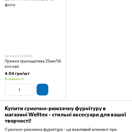
Артикул: 329645
Пряжка трьохщелева 25мм ПА
кол хакі
4.04 грн/шт
В наявності
Купити сумочно-рюкзачну фурнітуру в
магазині Welltex - стильні аксесуари для вашої
творчості!
Сумочно-рюкзачна фурнітура - це важливий елемент при