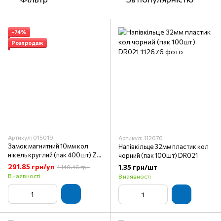
−74%
Розпродаж
Артикул: 015019
Артикул: 112676
Замок магнитний 10мм кол
Напівкільце 32мм пластик кол
нікель круглий (пак 400шт) Z4
чорний (пак 100шт) DR021
-17
291.85 грн/уп
1.35 грн/шт
1 140.46 грн
В наявності
В наявності