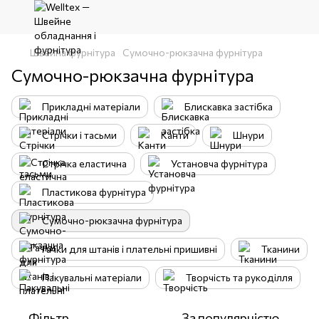
Швейна фурнітура
Сумочно-рюкзачна фурнітура
Сумочно-рюкзачна фурнітура
Прикладні матеріали
Блискавка застібка
Стрічки і тасьми
Канти
Шнури
Стрічка еластична
Установча фурнітура
Пластикова фурнітура
Сумочно-рюкзачна фурнітура
Гачки для штанів і плательні пришивні
Тканини
Пакувальні матеріали
Творчість та рукоділля
Фільтр
За популярністю