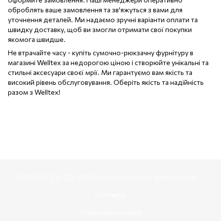
оброблять ваше замовлення та зв'яжуться з вами для
уточнення деталей. Ми надаємо зручні варіанти оплати та
швидку доставку, щоб ви змогли отримати свої покупки
якомога швидше.
Не втрачайте часу - купіть сумочно-рюкзачну фурнітуру в
магазині Welltex за недорогою ціною і створюйте унікальні та
стильні аксесуари своєї мрії. Ми гарантуємо вам якість та
високий рівень обслуговування. Оберіть якість та надійність
разом з Welltex!
0 (800) 33-20-27 (безкоштовна гаряча лінія)
Контакти
Повна версія сайту