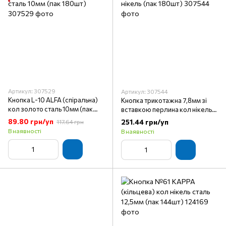
Артикул: 307529
Артикул: 307544
Кнопка L-10 ALFA (спіральна)
Кнопка трикотажна 7,8мм зі
кол золото сталь 10мм (пак
вставкою перлина кол нікель
180шт)
(пак 180шт)
89.80 грн/уп
251.44 грн/уп
117.64 грн
В наявності
В наявності