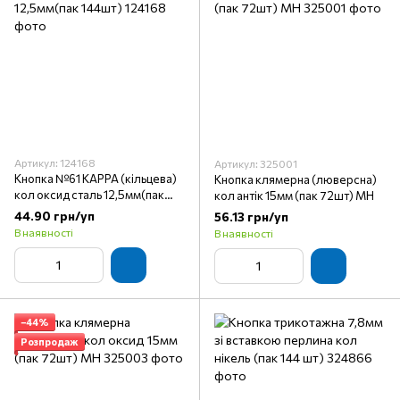
Артикул: 124168
Артикул: 325001
Кнопка №61 KAPPA (кільцева)
Кнопка клямерна (люверсна)
кол оксид сталь 12,5мм(пак
кол антік 15мм (пак 72шт) МН
144шт)
44.90 грн/уп
56.13 грн/уп
В наявності
В наявності
−44%
Розпродаж