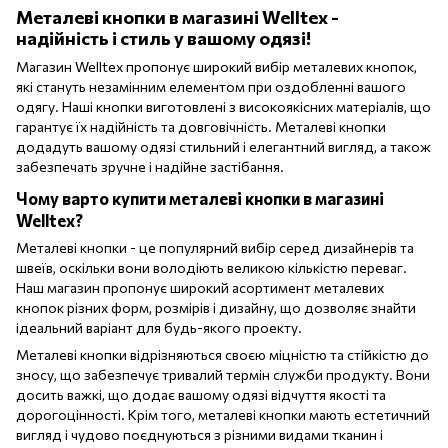
Металеві кнопки в магазині Welltex -
надійність і стиль у вашому одязі!
Магазин Welltex пропонує широкий вибір металевих кнопок,
які стануть незамінним елементом при оздобленні вашого
одягу. Наші кнопки виготовлені з високоякісних матеріалів, що
гарантує їх надійність та довговічність. Металеві кнопки
додадуть вашому одязі стильний і елегантний вигляд, а також
забезпечать зручне і надійне застібання.
Чому варто купити металеві кнопки в магазині
Welltex?
Металеві кнопки - це популярний вибір серед дизайнерів та
швеїв, оскільки вони володіють великою кількістю переваг.
Наш магазин пропонує широкий асортимент металевих
кнопок різних форм, розмірів і дизайну, що дозволяє знайти
ідеальний варіант для будь-якого проекту.
Металеві кнопки відрізняються своєю міцністю та стійкістю до
зносу, що забезпечує тривалий термін служби продукту. Вони
досить важкі, що додає вашому одязі відчуття якості та
дорогоцінності. Крім того, металеві кнопки мають естетичний
вигляд і чудово поєднуються з різними видами тканин і