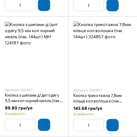
Артикул: 124187
Артикул: 324857
Кнопка з шипами д/дит одягу
Кнопка трикотажна 7,8мм
9,5 мм кол чорний нікель (пак.
кільце кол волошка (пак
144шт) МН
144шт)
89.80 грн/уп
143.68 грн/уп
В наявності
В наявності