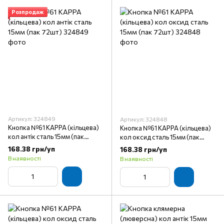
Розпродаж
Артикул: 324849
Артикул: 324848
Кнопка №61 KAPPA (кільцева)
Кнопка №61 KAPPA (кільцева)
кол антік сталь 15мм (пак
кол оксид сталь 15мм (пак
72шт)
72шт)
168.38 грн/уп
168.38 грн/уп
В наявності
В наявності