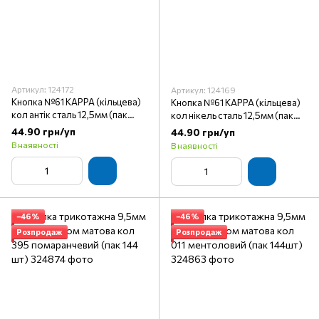
Артикул: 124172
Артикул: 124169
Кнопка №61 KAPPA (кільцева)
Кнопка №61 KAPPA (кільцева)
кол антік сталь 12,5мм (пак
кол нікель сталь 12,5мм (пак
144шт)
144шт)
44.90 грн/уп
44.90 грн/уп
В наявності
В наявності
−46%
−46%
Розпродаж
Розпродаж