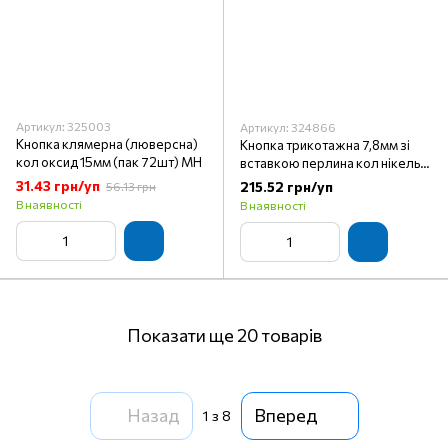
Артикул: 325003
Артикул: 324866
Кнопка клямерна (люверсна)
Кнопка трикотажна 7,8мм зі
кол оксид 15мм (пак 72шт) МН
вставкою перлина кол нікель
(пак 144 шт)
31.43 грн/уп
215.52 грн/уп
56.13 грн
В наявності
В наявності
Показати ще 20 товарів
Назад
Вперед
1
з 8