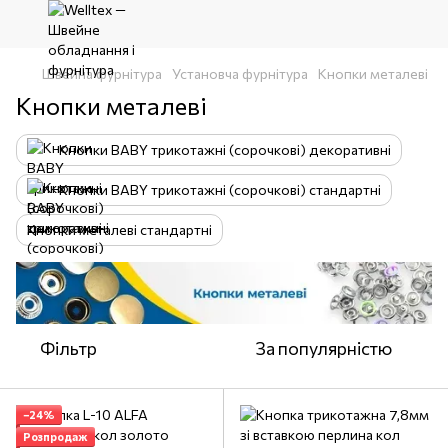
Швейна фурнітура
Установча фурнітура
Кнопки металеві
Кнопки металеві
Кнопки BABY трикотажні (сорочкові) декоративні
Кнопки BABY трикотажні (сорочкові) стандартні
Кнопки металеві стандартні
Фільтр
За популярністю
−24%
Розпродаж