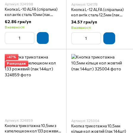
Артикул: 324998
Артикул: 124178
Кнопка L-10 ALFA (спіральна)
Кнопка L-12 ALFA (спіральна)
кол антік сталь 10мм (пак
кол антік сталь 12,5мм (пак
72шт)
144шт)
62.86 грн/уп
34.57 грн/уп
В наявності
В наявності
−47%
Розпродаж
Артикул: 324859
Артикул: 325004
Кнопка трикотажна 10,5мм з
Кнопка трикотажна 10,5мм
капелюшком кол 133 рожевий
кільце кол жовтий (пак 144шт)