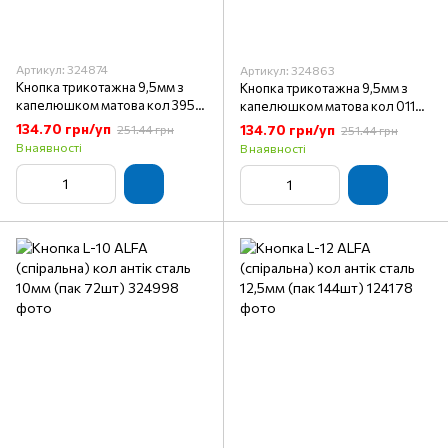
Артикул: 324874
Артикул: 324863
Кнопка трикотажна 9,5мм з
Кнопка трикотажна 9,5мм з
капелюшком матова кол 395
капелюшком матова кол 011
помаранчевий (пак 144 шт)
ментоловий (пак 144шт)
134.70 грн/уп
134.70 грн/уп
251.44 грн
251.44 грн
В наявності
В наявності