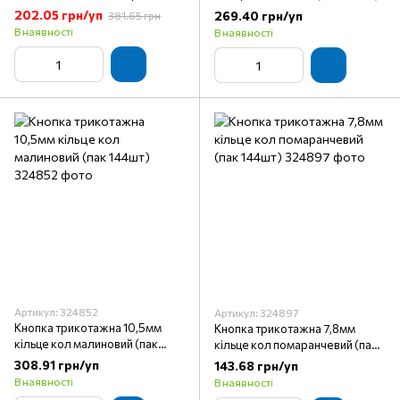
(пак 144шт)
202.05 грн/уп
269.40 грн/уп
381.65 грн
В наявності
В наявності
Артикул: 324852
Артикул: 324897
Кнопка трикотажна 10,5мм
Кнопка трикотажна 7,8мм
кільце кол малиновий (пак
кільце кол помаранчевий (пак
144шт)
144шт)
308.91 грн/уп
143.68 грн/уп
В наявності
В наявності