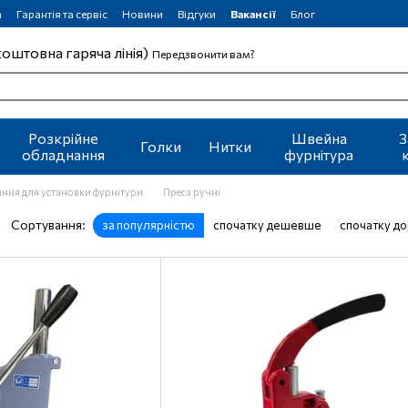
а
Гарантія та сервіс
Новини
Відгуки
Вакансії
Блог
коштовна гаряча лінія)
Передзвонити вам?
Розкрійне
Швейна
З
Голки
Нитки
обладнання
фурнітура
ння для установки фурнітури
Преса ручні
Сортування:
за популярністю
спочатку дешевше
спочатку д