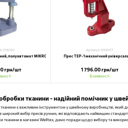
л: 319290
Артикул: 099077
ьний, полуавтомат MIKRON
Прес TEP-1 механічний універсал
00 грн/шт
1 796.00 грн/шт
явності
В наявності
 обробки тканини - надійний помічник у шве
 тканини є важливим інструментом у швейному виробництві, який д
 широкий вибір пресів ручних, які відповідають найвищим стандарта
и тканини в магазині Welltex, дамо поради щодо вибору та викорис