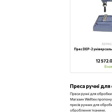
Артику
Прес DЕР-2 універсал
12 572.
В на
Преса ручні для
Преси ручні для обробки
Магазин Welltex пропонує
пресів ручних для обробк
оброблення тканини.