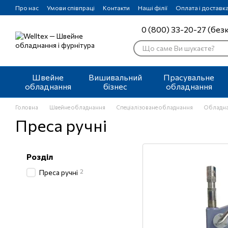
Перейти до основного контенту
Про нас
Умови співпраці
Контакти
Наші філії
Оплата і доставк
0 (800) 33-20-27 (без
Швейне
Вишивальний
Прасувальне
обладнання
бізнес
обладнання
Головна
Швейне обладнання
Спеціалізоване обладнання
Обладна
Преса ручні
Розділ
2
Преса ручні