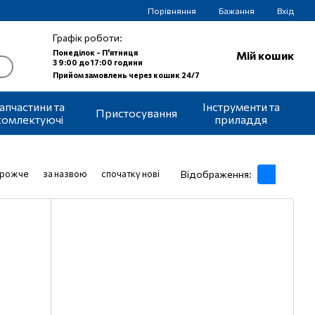
Порівняння
Бажання
Вхід
Графік роботи:
Понеділок - П'ятниця
Мій кошик
З 9:00 до 17:00 години
Прийом замовлень через кошик 24/7
апчастини та
Інструменти та
Пристосування
комлектуючі
приладдя
орожче
за назвою
спочатку нові
Відображення: