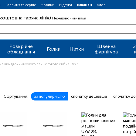
а
Гарантія та сервіс
Новини
Відгуки
Вакансії
Блог
коштовна гаряча лінія)
Передзвонити вам?
Розкрійне
Швейна
З
Голки
Нитки
обладнання
фурнітура
 машин двохниткового ланцюгового стібка TVх7
Сортування:
за популярністю
спочатку дешевше
спочатку д