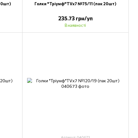
20шт)
Голки "Тріумф"TVх7 №75/11 (пак 20шт)
235.73 грн/уп
В наявності
Артикул: 040673