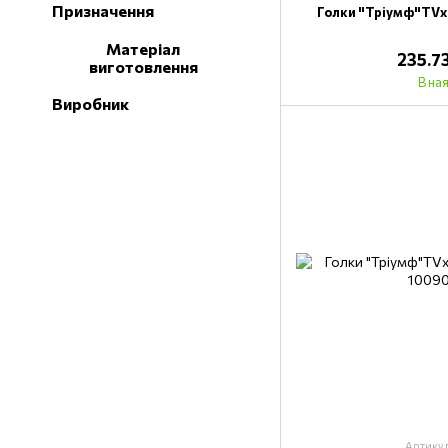
Призначення
Голки "Тріумф"TVх
Матеріал
235.7
виготовлення
В на
Виробник
Артику