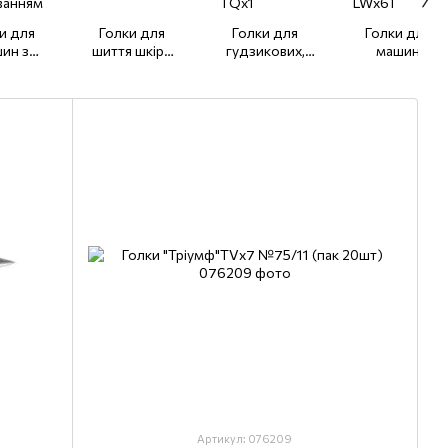
и для
Голки для
Голки для
Голки для
ин з
шиття шкіри
гудзикових,
машин
йним і
134, 134-35
Закріплювальна
потайного
ійним
машин TQх7,
стібка 251 EU,
ванням
TQх1
LWx6T
x17
Артикул: 076209