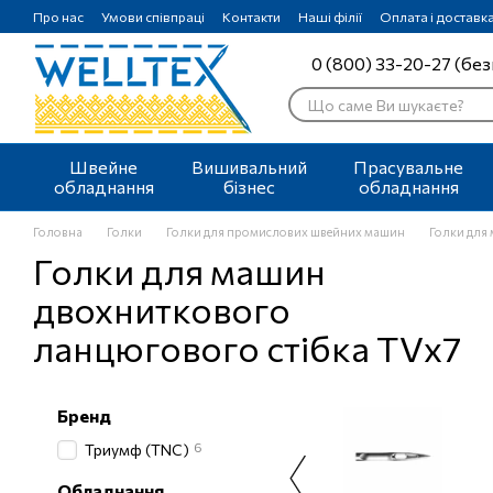
Перейти до основного контенту
Про нас
Умови співпраці
Контакти
Наші філії
Оплата і доставк
0 (800) 33-20-27 (без
Швейне
Вишивальний
Прасувальне
обладнання
бізнес
обладнання
Головна
Голки
Голки для промислових швейних машин
Голки для
Голки для машин
двохниткового
ланцюгового стібка TVх7
Бренд
6
Триумф (TNC)
Обладнання