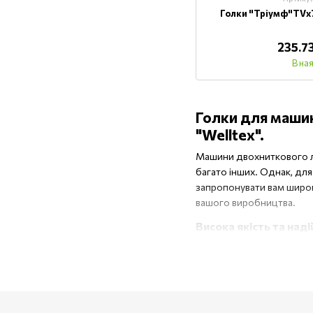
Голки "Тріумф"TVх
235.7
В на
Голки для машин
"Welltex".
Машини двохниткового ла
багато інших. Однак, для
запропонувати вам широк
вашого виробництва.
Висока якість та над
Ми розуміємо, наскільки
двохниткового ланцюговог
міцність, стійкість до зн
Наші голки для машин дво