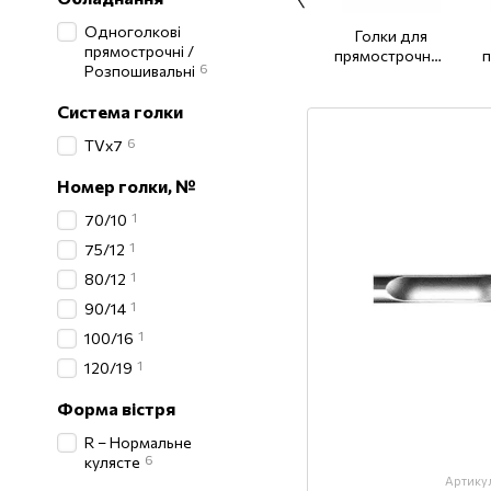
Одноголкові
Голки для
прямострочні /
прямострочних
п
6
Розпошивальні
машин (товста
колба) DPx5
Система голки
6
TVх7
Номер голки, №
1
70/10
1
75/12
1
80/12
1
90/14
1
100/16
1
120/19
Форма вістря
R – Нормальне
6
кулясте
Артику