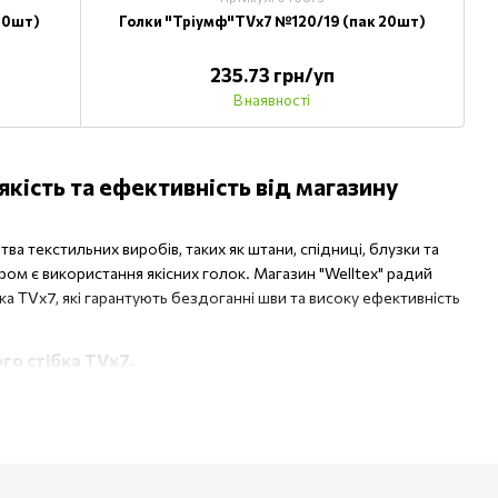
20шт)
Голки "Тріумф"TVх7 №120/19 (пак 20шт)
235.73 грн/уп
В наявності
кість та ефективність від магазину
текстильних виробів, таких як штани, спідниці, блузки та
ом є використання якісних голок. Магазин "Welltex" радий
TVх7, які гарантують бездоганні шви та високу ефективність
го стібка TVх7.
ервного виробництва. Тому наш асортимент голок для машин
ні зі спеціального сталевого сплаву. Це забезпечує їм високу
анин, таких як легка, середньої товщини та важка тканина.