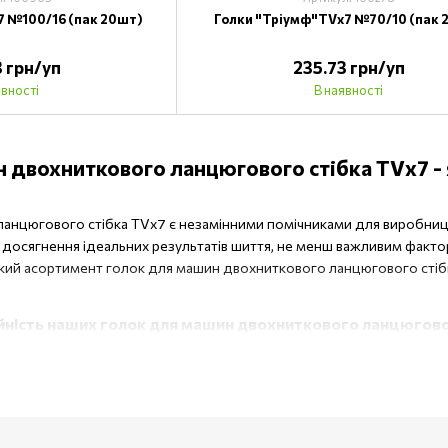
7 №100/16 (пак 20шт)
Голки "Тріумф"TVх7 №70/10 (пак 
3 грн/уп
235.73 грн/уп
явності
В наявності
 двохниткового ланцюгового стібка TVх7 - я
нцюгового стібка TVх7 є незамінними помічниками для виробництва 
 досягнення ідеальних результатів шиття, не менш важливим фактор
ий асортимент голок для машин двохниткового ланцюгового стібка 
ійність наших голок для машин двохниткового ланцюгово
 важливо для вас мати гарантовано якісне обладнання для безпер
о стібка TVх7 включає тільки високоякісні продукти, які виготовле
осу та довгий термін служби.
хниткового ланцюгового стібка TVх7 підходять для різних типів тк