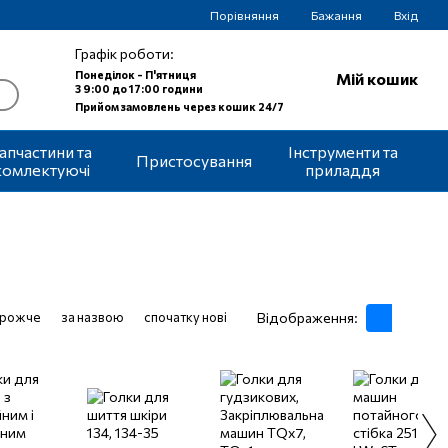
Порівняння
Бажання
Вхід
Графік роботи:
Понеділок - П'ятниця
Мій кошик
З 9:00 до 17:00 години
Прийом замовлень через кошик 24/7
апчастини та
Інструменти та
Пристосування
комлектуючі
приладдя
орожче
за назвою
спочатку нові
Відображення: