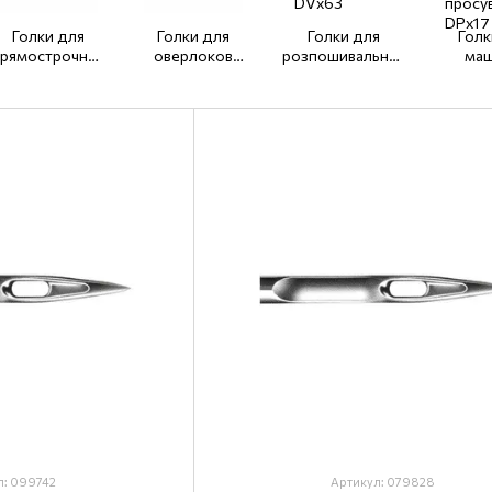
Голки для
Голки для
Голки для
Голк
рямострочних
оверлоков
розпошивальних
маш
машин (тонка
DCх27, DCх1
машин UYx128,
подві
колба) DBx1
DVх63
потр
просу
DP
л: 099742
Артикул: 079828