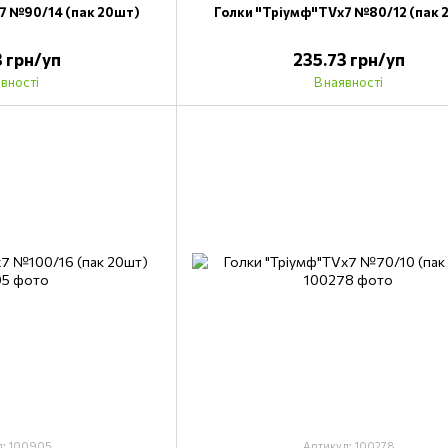
7 №90/14 (пак 20шт)
Голки "Тріумф"TVх7 №80/12 (пак 
3 грн/уп
235.73 грн/уп
явності
В наявності
л: 100905
Артикул: 100278