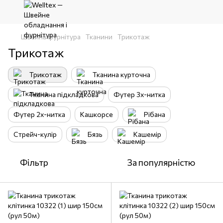
Швейна фурнітура
Тканини
Трикотаж
Трикотаж
Трикотаж
Тканина курточна
Тканина підкладкова
Футер 3х-нитка
Футер 2х-нитка
Кашкорсе
Рібана
Стрейч-кулір
Бязь
Кашемір
Фільтр
За популярністю