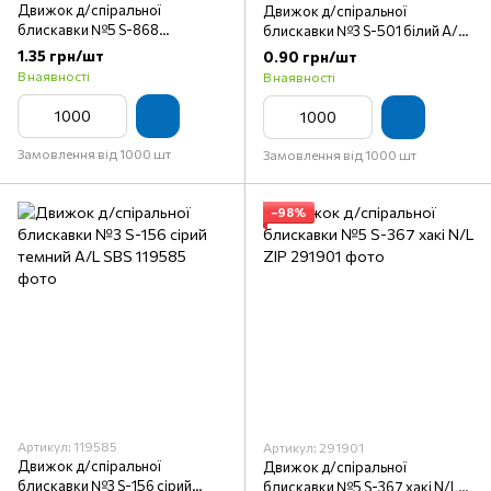
Движок д/спіральної
Движок д/спіральної
блискавки №5 S-868
блискавки №3 S-501 білий A/L
коричневий темний N/L ZIP
ZIP
1.35 грн/шт
0.90 грн/шт
В наявності
В наявності
Замовлення від 1000 шт
Замовлення від 1000 шт
−98%
Артикул: 119585
Артикул: 291901
Движок д/спіральної
Движок д/спіральної
блискавки №3 S-156 сірий
блискавки №5 S-367 хакі N/L