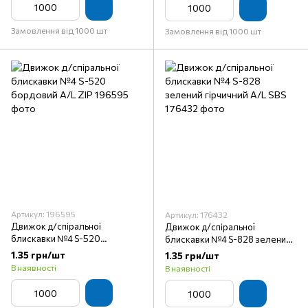
Замовлення від 1000 шт
Замовлення від 1000 шт
Артикул: 196595
Артикул: 176432
Движок д/спіральної
Движок д/спіральної
блискавки №4 S-520
блискавки №4 S-828 зелений
бордовий A/L ZIP
гірчичний A/L SBS
1.35 грн/шт
1.35 грн/шт
В наявності
В наявності