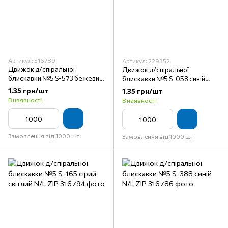
Артикул: 316789
Артикул: 229352
Движок д/спіральної
Движок д/спіральної
блискавки №5 S-573 бежевий
блискавки №5 S-058 синій
брудний N/L ZIP
чорнильний N/L ZIP
1.35 грн/шт
1.35 грн/шт
В наявності
В наявності
Замовлення від 1000 шт
Замовлення від 1000 шт