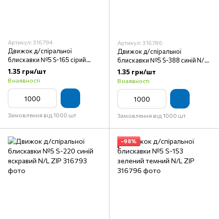
Артикул: 316794
Артикул: 316786
Движок д/спіральної
Движок д/спіральної
блискавки №5 S-165 сірий
блискавки №5 S-388 синій N/L
світлий N/L ZIP
ZIP
1.35 грн/шт
1.35 грн/шт
В наявності
В наявності
Замовлення від 1000 шт
Замовлення від 1000 шт
−98%