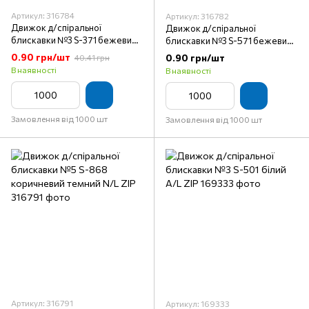
Артикул: 316784
Артикул: 316782
Движок д/спіральної
Движок д/спіральної
блискавки №3 S-371 бежевий
блискавки №3 S-571 бежевий
брудний N/L ZIP
молочний N/L ZIP
0.90 грн/шт
0.90 грн/шт
40.41 грн
В наявності
В наявності
Замовлення від 1000 шт
Замовлення від 1000 шт
Артикул: 316791
Артикул: 169333