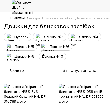
Швейна фурнітура
Блискавка застібка
Движки для блискаво
Движки для блискавок застібок
Пуллери
Движки №3
Движки №4
Движки №5
Движки №6
Движки №8
Движки №10
Фільтр
За популярністю