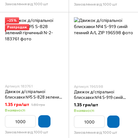
Замовлення від 1000 шт
Замовлення від 1000 шт
−25%
Розпродаж
Артикул: 183761
Артикул: 196598
Движок д/спіральної
Движок д/спіральної
блискавки №5 S-828 зелений
блискавки №4 S-919 синій
гірчичный N-2-
темний A/L ZIP
1.35 грн/шт
1.35 грн/шт
1.80 грн
В наявності
В наявності
Замовлення від 1000 шт
Замовлення від 1000 шт