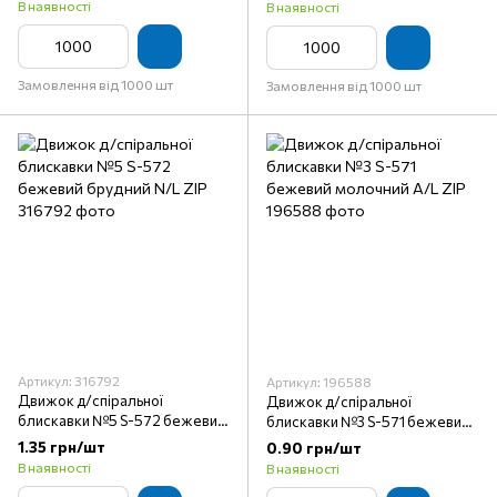
В наявності
В наявності
Замовлення від 1000 шт
Замовлення від 1000 шт
Артикул: 316792
Артикул: 196588
Движок д/спіральної
Движок д/спіральної
блискавки №5 S-572 бежевий
блискавки №3 S-571 бежевий
брудний N/L ZIP
молочний A/L ZIP
1.35 грн/шт
0.90 грн/шт
В наявності
В наявності