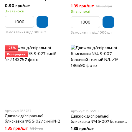
темний A/L SBS
ZIP
0.90 грн/шт
1.35 грн/шт
60.62 грн
В наявності
В наявності
Замовлення від 1000 шт
Замовлення від 1000 шт
−25%
Розпродаж
Артикул: 183757
Артикул: 196590
Движок д/спіральної
Движок д/спіральної
блискавки №5 S-027 синій N-2
блискавки №4 S-007 бежевий
темний N/L ZIP
1.35 грн/шт
1.35 грн/шт
1.80 грн