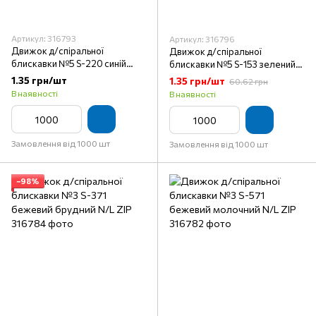
Артикул: 316793
Артикул: 316796
Движок д/спіральної
Движок д/спіральної
блискавки №5 S-220 синій
блискавки №5 S-153 зелений
яскравий N/L ZIP
темний N/L ZIP
1.35 грн/шт
1.35 грн/шт
60.62 грн
В наявності
В наявності
Замовлення від 1000 шт
Замовлення від 1000 шт
−98%