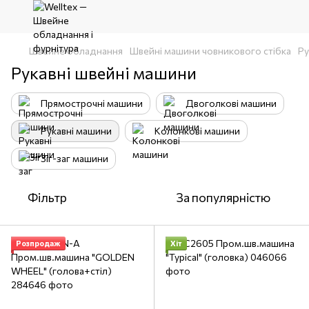
Швейне обладнання
Швейні машини човникового стібка
Ру
Рукавні швейні машини
Прямострочні машини
Двоголкові машини
Рукавні машини
Колонкові машини
Зіг-заг машини
Фільтр
За популярністю
Розпродаж
Хіт