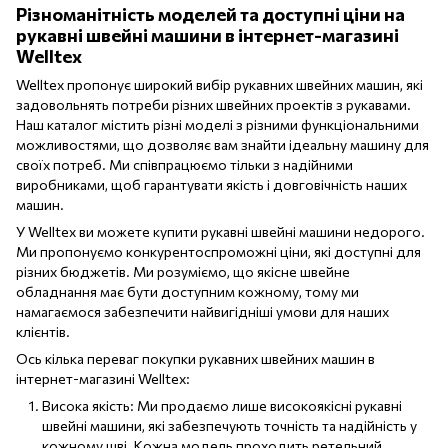
Різноманітність моделей та доступні ціни на
рукавні швейні машини в інтернет-магазині
Welltex
Welltex пропонує широкий вибір рукавних швейних машин, які
задовольнять потреби різних швейних проектів з рукавами.
Наш каталог містить різні моделі з різними функціональними
можливостями, що дозволяє вам знайти ідеальну машину для
своїх потреб. Ми співпрацюємо тільки з надійними
виробниками, щоб гарантувати якість і довговічність наших
машин.
У Welltex ви можете купити рукавні швейні машини недорого.
Ми пропонуємо конкурентоспроможні ціни, які доступні для
різних бюджетів. Ми розуміємо, що якісне швейне
обладнання має бути доступним кожному, тому ми
намагаємося забезпечити найвигідніші умови для наших
клієнтів.
Ось кілька переваг покупки рукавних швейних машин в
інтернет-магазині Welltex:
Висока якість: Ми продаємо лише високоякісні рукавні
швейні машини, які забезпечують точність та надійність у
кожному шві. Кожна модель проходить ретельний