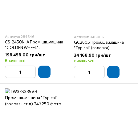
Артикул: 284646
Артикул: 046066
CS-2450N-A Пром.шв.машина
GС2605 Пром.шв.машина
"GOLDEN WHEEL"
"Typical" (головка)
(голова+стіл)
198 458.00 грн/шт
34 168.90 грн/шт
В наявності
В наявності