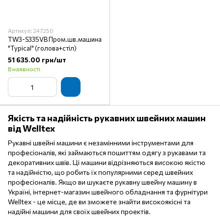
Артикул: 247250
TW3-S335VB Пром.шв.машина
"Typical" (голова+стіл)
51 635.00 грн/шт
В наявності
Якість та надійність рукавних швейних машин
від Welltex
Рукавні швейні машини є незамінними інструментами для
професіоналів, які займаються пошиттям одягу з рукавами та
декоративних швів. Ці машини відрізняються високою якістю
та надійністю, що робить їх популярними серед швейних
професіоналів. Якщо ви шукаєте рукавну швейну машину в
Україні, інтернет-магазин швейного обладнання та фурнітури
Welltex - це місце, де ви зможете знайти високоякісні та
надійні машини для своїх швейних проектів.