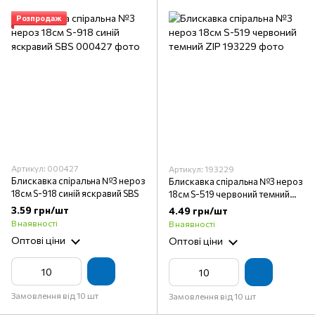
Розпродаж
Артикул: 000427
Артикул: 193229
Блискавка спіральна №3 нероз
Блискавка спіральна №3 нероз
18см S-918 синій яскравий SBS
18см S-519 червоний темний
ZIP
3.59 грн/шт
4.49 грн/шт
В наявності
В наявності
Оптові ціни
Оптові ціни
Замовлення від 10 шт
Замовлення від 10 шт