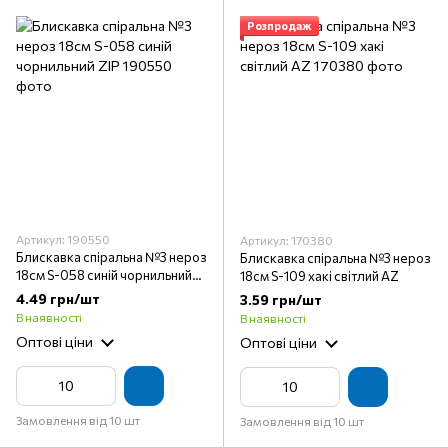
Розпродаж
Артикул: 190550
Артикул: 170380
Блискавка спіральна №3 нероз
Блискавка спіральна №3 нероз
18см S-058 синій чорнильний
18см S-109 хакі світлий AZ
ZIP
4.49 грн/шт
3.59 грн/шт
В наявності
В наявності
Оптові ціни
Оптові ціни
Замовлення від 10 шт
Замовлення від 10 шт