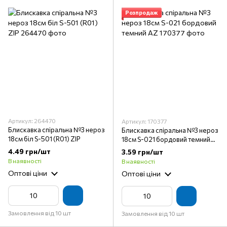
Розпродаж
Артикул: 264470
Артикул: 170377
Блискавка спіральна №3 нероз
Блискавка спіральна №3 нероз
18см біл S-501 (R01) ZIP
18см S-021 бордовий темний
AZ
4.49 грн/шт
3.59 грн/шт
В наявності
В наявності
Оптові ціни
Оптові ціни
Замовлення від 10 шт
Замовлення від 10 шт