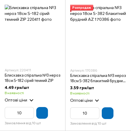
Розпродаж
Артикул: 220411
Артикул: 170386
Блискавка спіральна №3 нероз
Блискавка спіральна №3 нероз
18см S-182 сірий темний ZIP
18см S-382 блакитний брудний
AZ
4.49 грн/шт
3.59 грн/шт
В наявності
В наявності
Оптові ціни
Оптові ціни
Замовлення від 10 шт
Замовлення від 10 шт