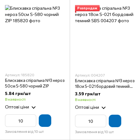
Розпродаж
Артикул: 185820
Артикул: 004207
Блискавка спіральна №3 нероз
Блискавка спіральна №3 нероз
50см S-580 чорний ZIP
18см S-021 бордовий темний
SBS
5.84 грн/шт
3.59 грн/шт
В наявності
В наявності
Оптові ціни
Оптові ціни
Замовлення від 10 шт
Замовлення від 10 шт