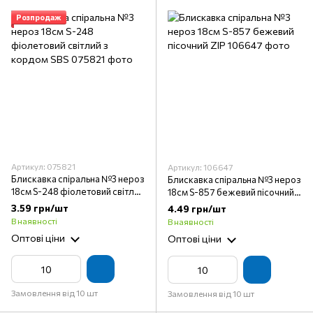
Розпродаж
Артикул: 075821
Артикул: 106647
Блискавка спіральна №3 нероз
Блискавка спіральна №3 нероз
18см S-248 фіолетовий світлий
18см S-857 бежевий пісочний
з кордом SBS
ZIP
3.59 грн/шт
4.49 грн/шт
В наявності
В наявності
Оптові ціни
Оптові ціни
Замовлення від 10 шт
Замовлення від 10 шт