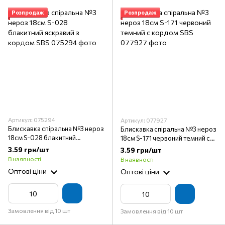
Розпродаж
Розпродаж
Артикул: 075294
Артикул: 077927
Блискавка спіральна №3 нероз
Блискавка спіральна №3 нероз
18см S-028 блакитний
18см S-171 червоний темний с
яскравий з кордом SBS
кордом SBS
3.59 грн/шт
3.59 грн/шт
В наявності
В наявності
Оптові ціни
Оптові ціни
Замовлення від 10 шт
Замовлення від 10 шт