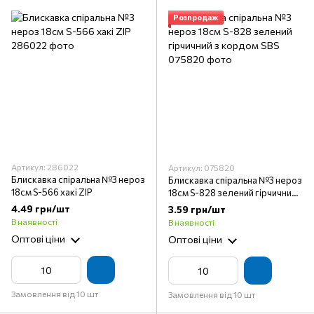
Розпродаж
Артикул: 286022
Артикул: 075820
Блискавка спіральна №3 нероз
Блискавка спіральна №3 нероз
18см S-566 хакі ZIP
18см S-828 зелений гірчичний з
кордом SBS
4.49 грн/шт
3.59 грн/шт
В наявності
В наявності
Оптові ціни
Оптові ціни
Замовлення від 10 шт
Замовлення від 10 шт