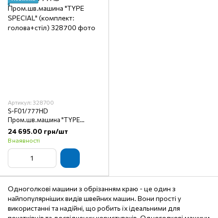
Артикул: 328700
S-F01/777HD
Пром.шв.машина "TYPE
SPECIAL" (комплект:
24 695.00 грн/шт
голова+стіл)
В наявності
Одноголкові машини з обрізанням краю - це один з
найпопулярніших видів швейних машин. Вони прості у
використанні та надійні, що робить їх ідеальними для
початківців та досвідчених користувачів. Одноголкові машини