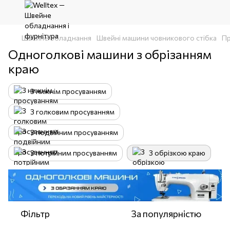
Швейне обладнання
Швейні машини човникового стібка
Пр
Одноголкові машини з обрізанням
краю
З нижнім просуванням
З голковим просуванням
З подвійним просуванням
З потрійним просуванням
З обрізкою краю
Фільтр
За популярністю