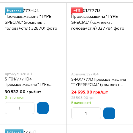
Новинка
−4%
Артикул: 328701
Артикул: 327784
S-F01/777HD4
S-F01/777D Пром.шв.машина
Пром.шв.машина "TYPE
"TYPE SPECIAL" (комплект:
SPECIAL" (комплект:
голова+стіл)
30 532.00 грн/шт
24 695.00 грн/шт
голова+стіл)
В наявності
25 593.00 грн
В наявності
Новинка