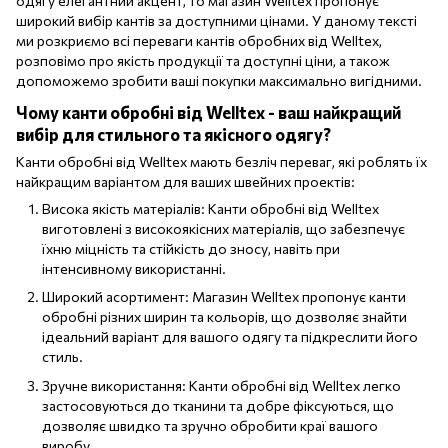
одягу елегантний акцент, то магазин Welltex пропонує
широкий вибір кантів за доступними цінами. У даному тексті
ми розкриємо всі переваги кантів обробних від Welltex,
розповімо про якість продукції та доступні ціни, а також
допоможемо зробити ваші покупки максимально вигідними.
Чому канти обробні від Welltex - ваш найкращий
вибір для стильного та якісного одягу?
Канти обробні від Welltex мають безліч переваг, які роблять їх
найкращим варіантом для ваших швейних проектів:
Висока якість матеріалів: Канти обробні від Welltex
виготовлені з високоякісних матеріалів, що забезпечує
їхню міцність та стійкість до зносу, навіть при
інтенсивному використанні.
Широкий асортимент: Магазин Welltex пропонує канти
обробні різних ширин та кольорів, що дозволяє знайти
ідеальний варіант для вашого одягу та підкреслити його
стиль.
Зручне використання: Канти обробні від Welltex легко
застосовуються до тканини та добре фіксуються, що
дозволяє швидко та зручно обробити краї вашого
виробу.