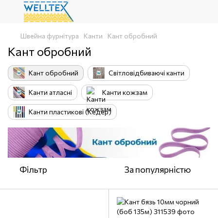
Швейна фурнітура
Канти
Кант обробний
Кант обробний
Кант обробний
Світловідбиваючі канти
Канти атласні
Канти кожзам
Канти пластикові (Кедер)
Фільтр
За популярністю