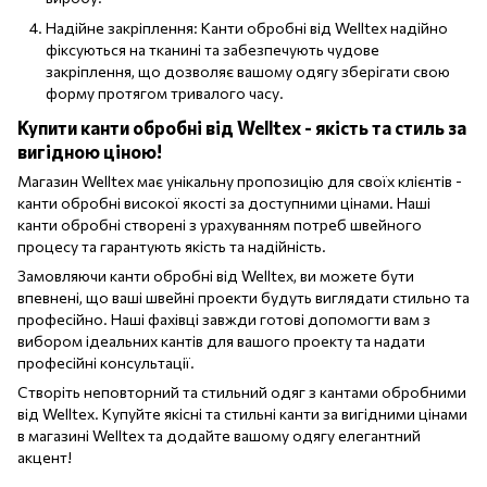
Надійне закріплення: Канти обробні від Welltex надійно
фіксуються на тканині та забезпечують чудове
закріплення, що дозволяє вашому одягу зберігати свою
форму протягом тривалого часу.
Купити канти обробні від Welltex - якість та стиль за
вигідною ціною!
Магазин Welltex має унікальну пропозицію для своїх клієнтів -
канти обробні високої якості за доступними цінами. Наші
канти обробні створені з урахуванням потреб швейного
процесу та гарантують якість та надійність.
Замовляючи канти обробні від Welltex, ви можете бути
впевнені, що ваші швейні проекти будуть виглядати стильно та
професійно. Наші фахівці завжди готові допомогти вам з
вибором ідеальних кантів для вашого проекту та надати
професійні консультації.
Створіть неповторний та стильний одяг з кантами обробними
від Welltex. Купуйте якісні та стильні канти за вигідними цінами
в магазині Welltex та додайте вашому одягу елегантний
акцент!