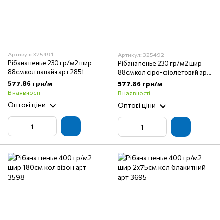
Артикул: 325491
Артикул: 325492
Рібана пенье 230 гр/м2 шир
Рібана пенье 230 гр/м2 шир
88см кол папайя арт 2851
88см кол сіро-фіолетовий арт
2859
577.86 грн/м
577.86 грн/м
В наявності
В наявності
Оптові ціни
Оптові ціни