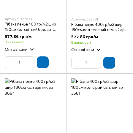
Артикул: 327073
Артикул: 327074
Рібана пенье 400 гр/м2 шир
Рібана пенье 400 гр/м2 шир
180см кол світлий беж арт
180см кол зелений темний арт
3702
3700
577.86 грн/м
577.86 грн/м
В наявності
В наявності
Оптові ціни
Оптові ціни