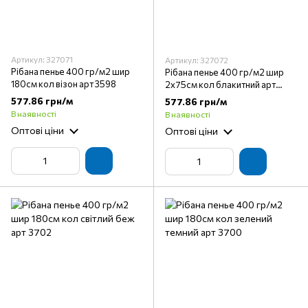
Артикул: 327071
Артикул: 327072
Рібана пенье 400 гр/м2 шир
Рібана пенье 400 гр/м2 шир
180см кол візон арт 3598
2х75см кол блакитний арт
3695
577.86 грн/м
577.86 грн/м
В наявності
В наявності
Оптові ціни
Оптові ціни