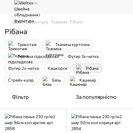
Швейна фурнітура
Тканини
Рібана
Рібана
Трикотаж
Тканина курточна
Тканина підкладкова
Футер 3х-нитка
Футер 2х-нитка
Кашкорсе
Рібана
Стрейч-кулір
Бязь
Кашемір
Фільтр
За популярністю