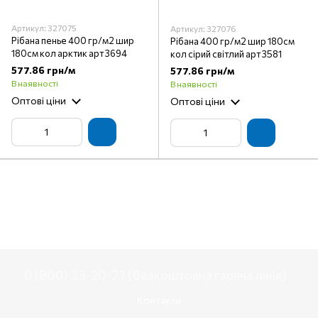
Артикул: 327075
Артикул: 327076
Рібана пенье 400 гр/м2 шир
Рібана 400 гр/м2 шир 180см
180см кол арктик арт 3694
кол сірий світлий арт 3581
577.86 грн/м
577.86 грн/м
В наявності
В наявності
Оптові ціни
Оптові ціни
0 (800) 33-20-27 (безкоштовна гаряча лінія)
Контакти