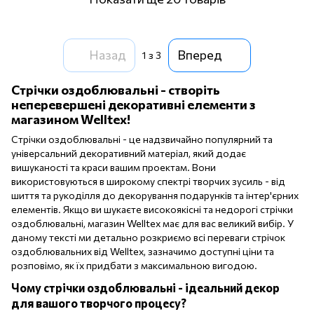
Назад
Вперед
1
з 3
Стрічки оздоблювальні - створіть
неперевершені декоративні елементи з
магазином Welltex!
Стрічки оздоблювальні - це надзвичайно популярний та
універсальний декоративний матеріал, який додає
вишуканості та краси вашим проектам. Вони
використовуються в широкому спектрі творчих зусиль - від
шиття та рукоділля до декорування подарунків та інтер'єрних
елементів. Якщо ви шукаєте високоякісні та недорогі стрічки
оздоблювальні, магазин Welltex має для вас великий вибір. У
даному тексті ми детально розкриємо всі переваги стрічок
оздоблювальних від Welltex, зазначимо доступні ціни та
розповімо, як їх придбати з максимальною вигодою.
Чому стрічки оздоблювальні - ідеальний декор
для вашого творчого процесу?