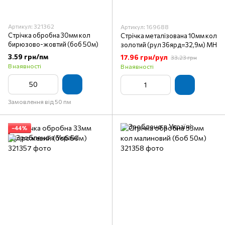
Артикул: 321362
Артикул: 169688
Стрічка обробна 30мм кол
Стрічка металізована 10мм кол
бирюзово-жовтий (боб 50м)
золотий (рул 36ярд=32,9м) МН
3.59 грн/пм
17.96 грн/рул
33.23 грн
В наявності
В наявності
Замовлення від 50 пм
−44%