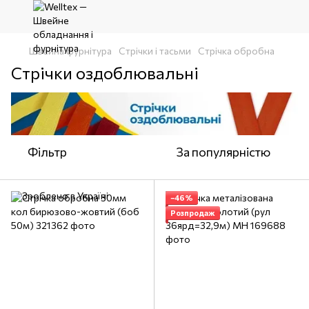
Швейна фурнітура
Стрічки і тасьми
Стрічка обробна
Стрічки оздоблювальні
Фільтр
За популярністю
−46%
Розпродаж