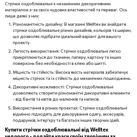
Стрічки оздоблювальні є незамінним декоративним
матеріалом з-за своїх чудових властивостей та переваг. Ось
лише деякі з них:
Різноманітність дизайну: В магазині Welltex ви знайдете
стрічки оздоблювальні різних дизайнів, кольорів та ширин,
що дозволяє підібрати ідеальний варіант для вашого
проекту.
Легкість використання: Стрічки оздоблювальні легко
прикріплюються до тканини, паперу, картону та інших
поверхонь без необхідності в клею або шитті.
Міцність та стійкість: Висока якість матеріалів забезпечує
міцність стрічок та їх стійкість до механічних пошкоджень.
Декоративні можливості: Стрічки оздоблювальні
дозволяють створити різноманітні декоративні елементи
- від бантів та квітів до малюнків та написів.
Використання в різних проектах: Стрічки оздоблювальні
відмінно підходять для декорування одягу, аксесуарів,
подарунків, інтер'єру та багатьох інших творчих ідей.
Купити стрічки оздоблювальні від Welltex
недорого - додайте краси своїм творінням за