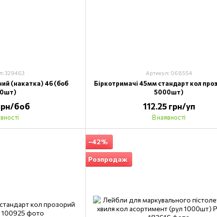
л: 329463
Артикул: 068554
ий (накатка) 46 (боб
Біркотримачі 45мм стандарт кол проз
00шт)
5000шт)
 грн/боб
112.25 грн/уп
явності
В наявності
−42%
Розпродаж