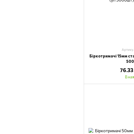
Артику
Біркотримачі 15мм ст
50
76.33
В на