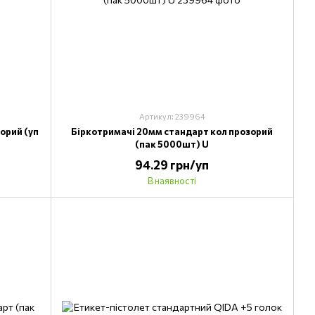
Артикул: 239964
орий (уп
Біркотримачі 20мм стандарт кол прозорий
(пак 5000шт) U
94.29 грн/уп
В наявності