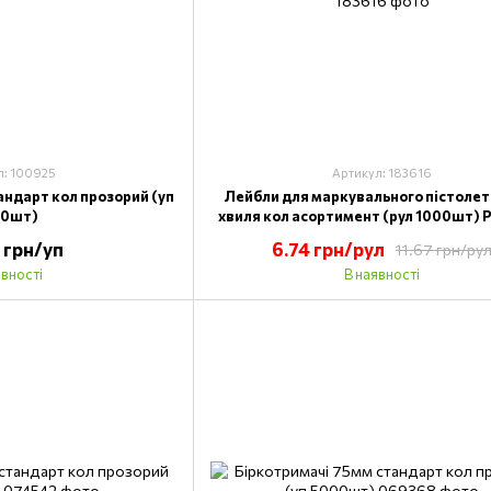
л: 100925
Артикул: 183616
андарт кол прозорий (уп
Лейбли для маркувального пістолет
00шт)
хвиля кол асортимент (рул 1000шт) 
 грн/уп
6.74 грн/рул
11.67 грн/ру
явності
В наявності