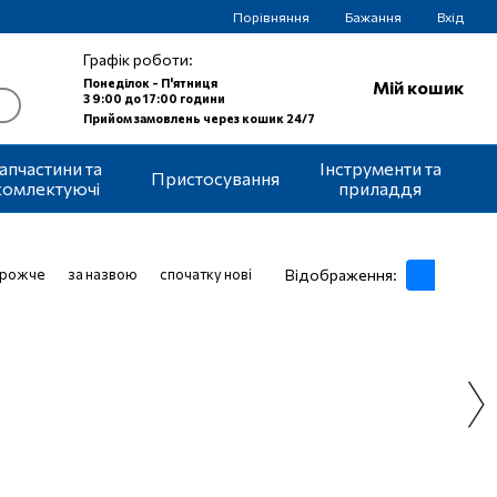
Порівняння
Бажання
Вхід
Графік роботи:
Понеділок - П'ятниця
Мій кошик
З 9:00 до 17:00 години
Прийом замовлень через кошик 24/7
апчастини та
Інструменти та
Пристосування
комлектуючі
приладдя
орожче
за назвою
спочатку нові
Відображення: