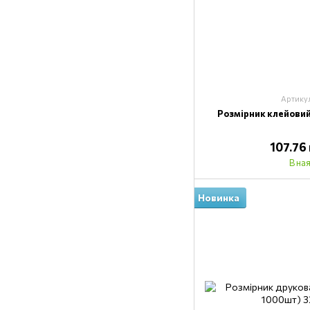
Артику
Розмірник клейовий
107.76
В на
Новинка