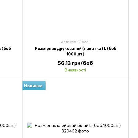
Артикул: 329459
 (боб
Розмірник друкований (накатка) L (боб
1000шт)
56.13 грн/боб
В наявності
Новинка