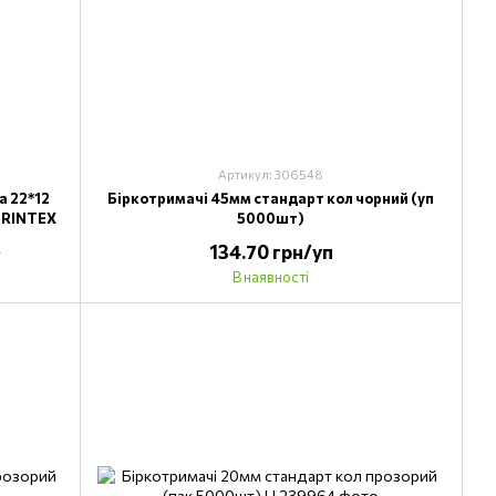
Артикул: 306548
а 22*12
Біркотримачі 45мм стандарт кол чорний (уп
PRINTEX
5000шт)
134.70 грн/уп
л
В наявності