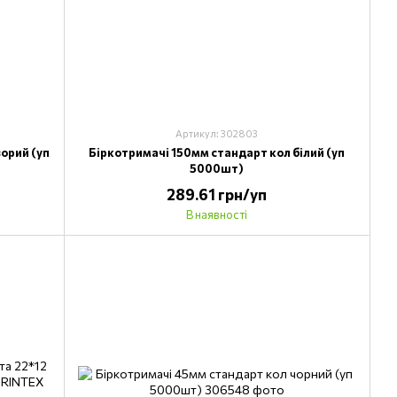
Артикул: 302803
орий (уп
Біркотримачі 150мм стандарт кол білий (уп
5000шт)
289.61 грн/уп
В наявності