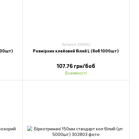
Артикул: 329462
000шт)
Розмірник клейовий білий L (боб 1000шт)
107.76 грн/боб
В наявності