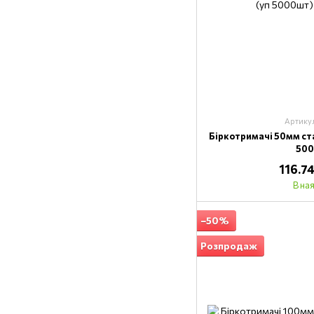
Артику
Біркотримачі 50мм ст
50
116.7
В на
−50%
Розпродаж