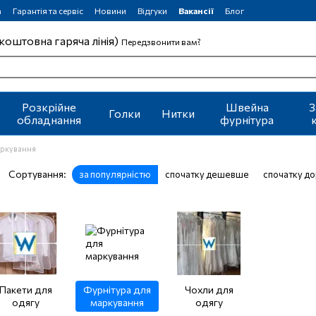
а
Гарантія та сервіс
Новини
Відгуки
Вакансії
Блог
коштовна гаряча лінія)
Передзвонити вам?
Розкрійне
Швейна
З
Голки
Нитки
обладнання
фурнітура
аркування
Сортування:
за популярністю
спочатку дешевше
спочатку д
Пакети для
Фурнітура для
Чохли для
одягу
маркування
одягу