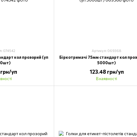
л: 074542
Артикул: 069368
андарт кол прозорий (уп
Біркотримачі 75мм стандарт кол проз
00шт)
5000шт)
 грн/уп
123.48 грн/уп
явності
В наявності