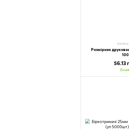
Артику
Розмірник друкован
10
56.13
В на