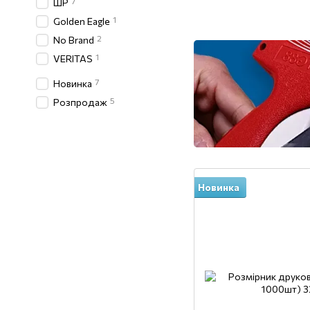
7
ШР
1
Golden Eagle
2
No Вrand
1
VERITAS
7
Новинка
5
Розпродаж
Новинка