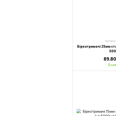
Артику
Біркотримачі 25мм ст
50
89.80
В на