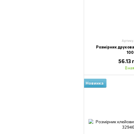
Артику
Розмірник друкова
10
56.13
В на
Новинка