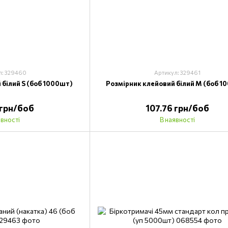
л: 329460
Артикул: 329461
 білий S (боб 1000шт)
Розмірник клейовий білий M (боб 1
 грн/боб
107.76 грн/боб
явності
В наявності