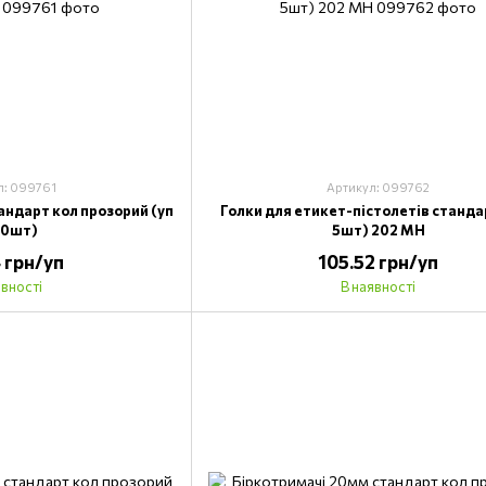
л: 099761
Артикул: 099762
андарт кол прозорий (уп
Голки для етикет-пістолетів станда
00шт)
5шт) 202 МН
4 грн/уп
105.52 грн/уп
явності
В наявності