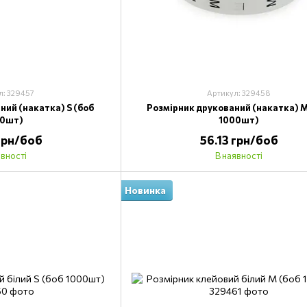
л: 329457
Артикул: 329458
ний (накатка) S (боб
Розмірник друкований (накатка) M
00шт)
1000шт)
 грн/боб
56.13 грн/боб
явності
В наявності
Новинка