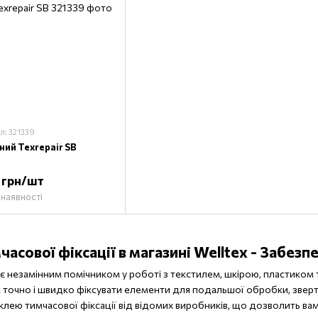
л: 321339
ний Texrepair SB
7 грн/шт
 наявності
асової фіксації в магазині Welltex - Забезпе
 є незамінним помічником у роботі з текстилем, шкірою, пластиком 
 точно і швидко фіксувати елементи для подальшої обробки, зверта
лею тимчасової фіксації від відомих виробників, що дозволить вам