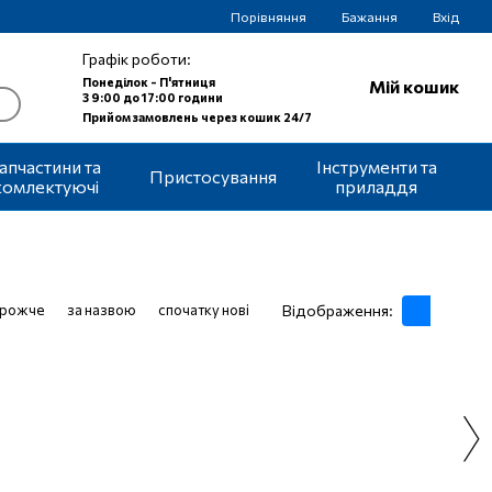
Порівняння
Бажання
Вхід
Графік роботи:
Понеділок - П'ятниця
Мій кошик
З 9:00 до 17:00 години
Прийом замовлень через кошик 24/7
апчастини та
Інструменти та
Пристосування
комлектуючі
приладдя
орожче
за назвою
спочатку нові
Відображення: