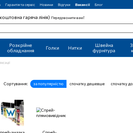
а
Гарантія та сервіс
Новини
Відгуки
Вакансії
Блог
коштовна гаряча лінія)
Передзвонити вам?
Розкрійне
Швейна
З
Голки
Нитки
обладнання
фурнітура
іксації
Сортування:
за популярністю
спочатку дешевше
спочатку д
прей-змазка
Спрей-