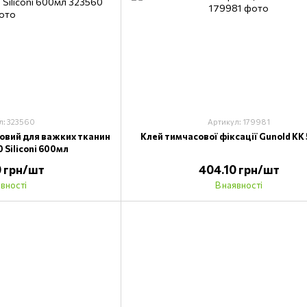
л: 323560
Артикул: 179981
овий для важких тканин
Клей тимчасової фіксації Gunold KK
Siliconi 600мл
 грн/шт
404.10 грн/шт
явності
В наявності