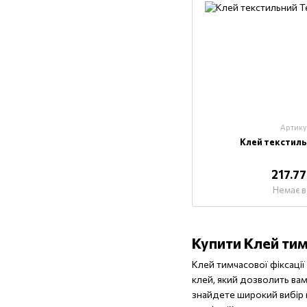
Артику
Клей текстиль
217.7
Немає в
Купити Клей тимч
Клей тимчасової фіксації
клей, який дозволить вам
знайдете широкий вибір к