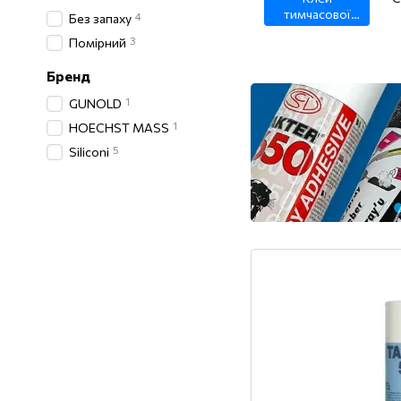
тимчасової
4
Без запаху
фіксації
3
Помірний
Бренд
1
GUNOLD
1
HOECHST MASS
5
Siliconi