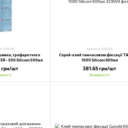
л: 323558
Артикул: 323559
шивки, трафаретного
Спрей-клей тимчасовою фіксації T
ER - 500 Siliconi 500мл
1000 Siliconi 600мл
 грн/шт
381.65 грн/шт
явності
В наявності