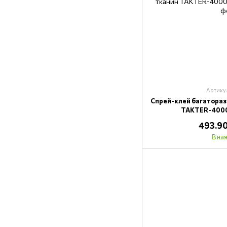
Артику
Спрей-клей багатораз
TAKTER-4000 
493.90
В на