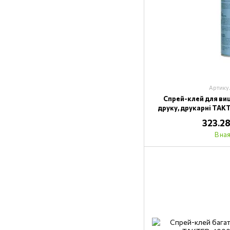
Артику
Спрей-клей для ви
друку, друкарні TAKT
323.28
В на