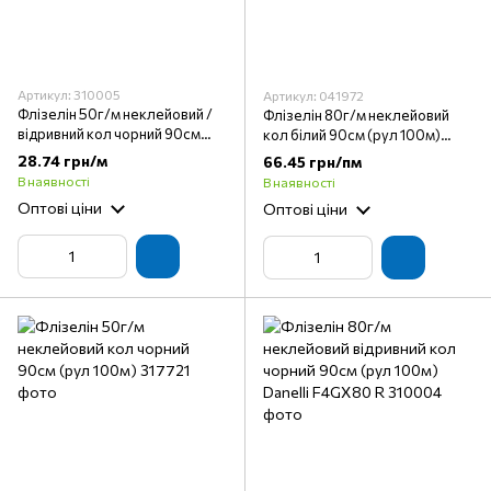
Артикул: 310005
Артикул: 041972
Флізелін 50г/м неклейовий /
Флізелін 80г/м неклейовий
відривний кол чорний 90см
кол білий 90см (рул 100м)
(рул 100м) Danelli F4GX50 R
Danelli F4GX80
28.74 грн/м
66.45 грн/пм
В наявності
В наявності
Оптові ціни
Оптові ціни