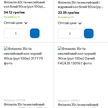
Флізелін 40г/м неклейовий
Флізелін 35г/м неклейовий /
кол білий 90см (рул 100м)
відривний кол білий 90см (рул
Danelli F4GX40
100м) Danelli F4GX35 R
34.12 грн/пм
23.35 грн/пм
В наявності
В наявності
Оптові ціни
Оптові ціни
Артикул: 317779
Артикул: 130167
Флізелін 35г/м неклейовий
Флізелін 35г/м неклейовий