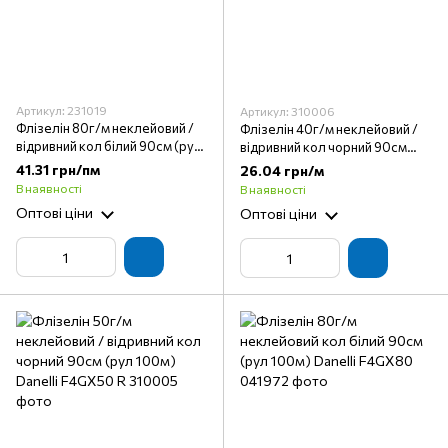
Артикул: 231019
Артикул: 310006
Флізелін 80г/м неклейовий /
Флізелін 40г/м неклейовий /
відривний кол білий 90см (рул
відривний кол чорний 90см
100м) Danelli F4GX80 R
(рул 100м) Danelli F4GX40 R
41.31 грн/пм
26.04 грн/м
В наявності
В наявності
Оптові ціни
Оптові ціни