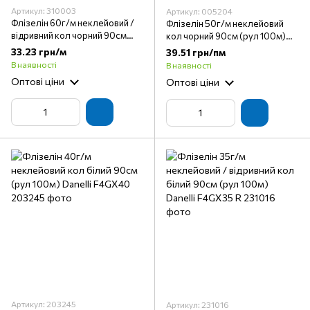
Артикул: 310003
Артикул: 005204
Флізелін 60г/м неклейовий /
Флізелін 50г/м неклейовий
відривний кол чорний 90см
кол чорний 90см (рул 100м)
(рул 100м) Danelli F4GX60 R
Danelli F4GX50
33.23 грн/м
39.51 грн/пм
В наявності
В наявності
Оптові ціни
Оптові ціни
Артикул: 203245
Артикул: 231016