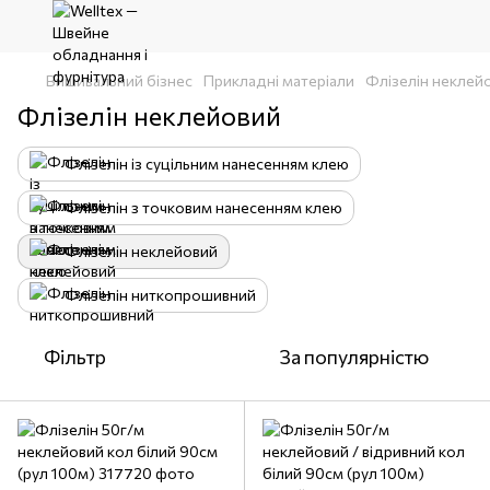
Вишивальний бізнес
Прикладні матеріали
Флізелін неклей
Флізелін неклейовий
Флізелін із суцільним нанесенням клею
Флізелін з точковим нанесенням клею
Флізелін неклейовий
Флізелін ниткопрошивний
Фільтр
За популярністю