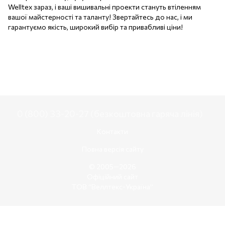
Welltex зараз, і ваші вишивальні проекти стануть втіленням
вашої майстерності та таланту! Звертайтесь до нас, і ми
гарантуємо якість, широкий вибір та привабливі ціни!
0 (800) 33-20-27 (безкоштовна гаряча лінія)
Контакти
Повна версія сайту
© 2005—2026
Офіційний сайт
ТОВ “Веллтекс-Україна”