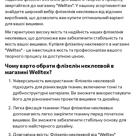
звертайтеся до магазину "Welltex". У нашому асортименті ви
знайдете широкий вибір флізелінів неклеевых від відомих
виробників, що дозволить вам купити оптимальний варіант
для вашої вишивки.
Ми гарантуємо високу якість та надійність наших флізелінів
неклеевых, що допоможе вам забезпечити стабільність та
якість вашої вишивки. Купівля флізеліну неклеевого в магазині
"Welltex" - це інвестиція в якість та професіоналізм вашого
творчого процесу за доступною ціною.
Чому варто обрати флізелін неклеевой в
магазині Welltex?
Універсальність використання: Флізелін неклеевой
підходить для різних видів тканин, включаючи тонкі та
дрібноструктурні матеріали. Ви зможете використовувати
його для різноманітних проектів вишивки та дизайну.
Легка фіксація тканини: Наші флізеліни неклеевых
допомагають легко закріпити тканину перед початком
вишивки. Ви зможете забезпечити стабільну основу для
вашого майстерного дизайну.
Довговічна якість: Флізелін неклеевой від "Welltex"