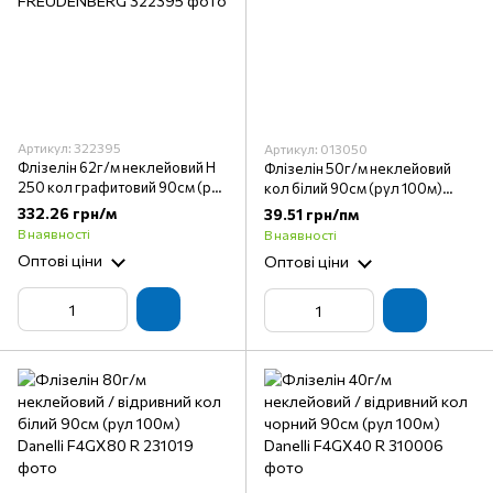
Артикул: 322395
Артикул: 013050
Флізелін 62г/м неклейовий Н
Флізелін 50г/м неклейовий
250 кол графитовий 90см (рул
кол білий 90см (рул 100м)
25м) (арт.53379496)
Danelli F4GX50
332.26 грн/м
39.51 грн/пм
FREUDENBERG
В наявності
В наявності
Оптові ціни
Оптові ціни