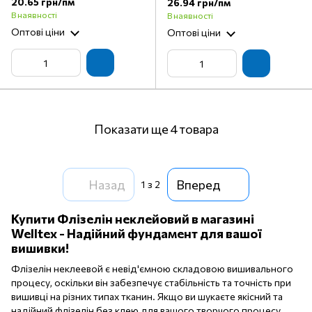
20.65 грн/пм
26.94 грн/пм
В наявності
В наявності
Оптові ціни
Оптові ціни
Показати ще 4 товара
Назад
Вперед
1
з 2
Купити Флізелін неклейовий в магазині
Welltex - Надійний фундамент для вашої
вишивки!
Флізелін неклеевой є невід'ємною складовою вишивального
процесу, оскільки він забезпечує стабільність та точність при
вишивці на різних типах тканин. Якщо ви шукаєте якісний та
надійний флізелін без клею для вашого творчого процесу,