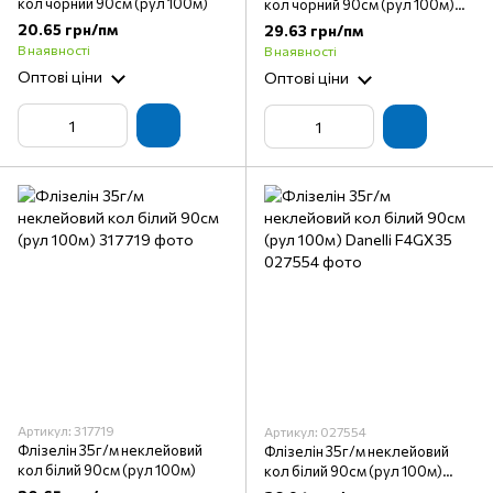
кол чорний 90см (рул 100м)
кол чорний 90см (рул 100м)
Danelli F4GX35
20.65 грн/пм
29.63 грн/пм
В наявності
В наявності
Оптові ціни
Оптові ціни
Артикул: 317719
Артикул: 027554
Флізелін 35г/м неклейовий
Флізелін 35г/м неклейовий
кол білий 90см (рул 100м)
кол білий 90см (рул 100м)
Danelli F4GX35