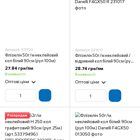
Артикул: 317720
Артикул: 231017
Флізелін 50г/м неклейовий
Флізелін 50г/м неклейовий /
кол білий 90см (рул 100м)
відривний кол білий 90см (рул
100м) Danelli F4GX50 R
27.84 грн/пм
28.74 грн/пм
В наявності
В наявності
Оптові ціни
Оптові ціни
Розпродаж