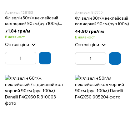
Артикул: 128153
Артикул: 317722
Флізелін 80г/м неклейовий
Флізелін 80г/м неклейовий
кол чорний 90см (рул 100м)
кол чорний 90см (рул 100м)
Danelli F4GX80
71.84 грн/м
44.90 грн/пм
В наявності
В наявності
Оптові ціни
Оптові ціни