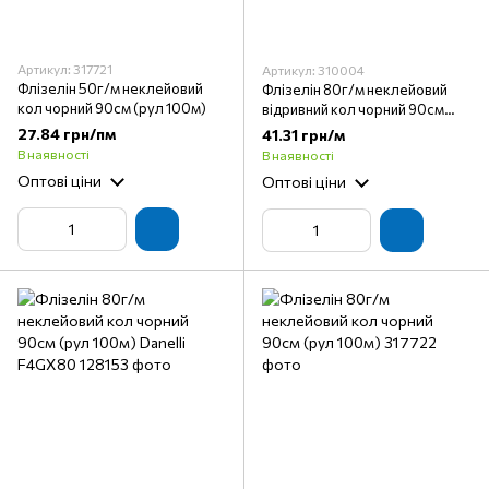
Артикул: 317721
Артикул: 310004
Флізелін 50г/м неклейовий
Флізелін 80г/м неклейовий
кол чорний 90см (рул 100м)
відривний кол чорний 90см
(рул 100м) Danelli F4GX80 R
27.84 грн/пм
41.31 грн/м
В наявності
В наявності
Оптові ціни
Оптові ціни