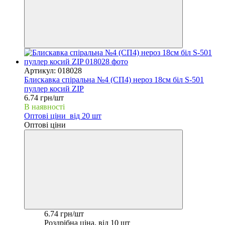
Артикул: 018028
Блискавка спіральна №4 (СП4) нероз 18см біл S-501
пуллер косий ZIP
6.74 грн/шт
В наявності
Оптові ціни
від 20 шт
Оптові ціни
6.74 грн/шт
Роздрібна ціна, від 10 шт