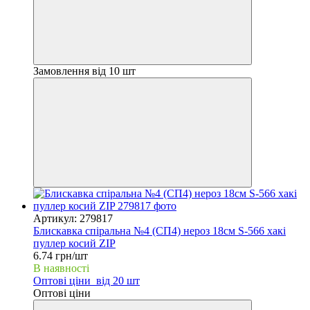
Замовлення від 10 шт
Артикул: 279817
Блискавка спіральна №4 (СП4) нероз 18см S-566 хакі
пуллер косий ZIP
6.74 грн/шт
В наявності
Оптові ціни
від 20 шт
Оптові ціни