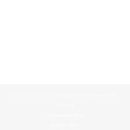
0 (800) 33-20-27 (безкоштовна гаряча лінія)
Контакти
Повна версія сайту
© 2005—2026