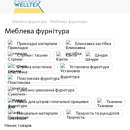
Швейна фурнітура
Меблева фурнітура
Меблева фурнітура
Прикладні матеріали
Блискавка застібка
Стрічки і тасьми
Канти
Шнури
Стрічка еластична
Установча фурнітура
Пластикова фурнітура
Сумочно-рюкзачна фурнітура
Гачки для штанів і плательні пришивні
Тканини
Пакувальні матеріали
Творчість та рукоділля
Немає товарів