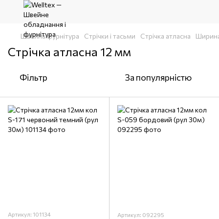
Швейна фурнітура
Стрічки і тасьми
Стрічка атласна
Ширин
Стрічка атласна 12 мм
Фільтр
За популярністю
Артикул: 101134
Артикул: 092295