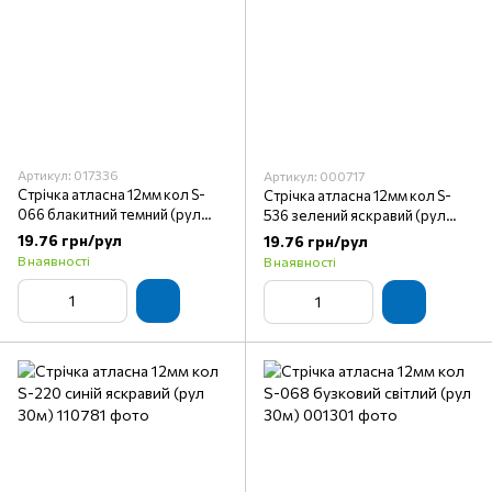
Артикул: 017336
Артикул: 000717
Стрічка атласна 12мм кол S-
Стрічка атласна 12мм кол S-
066 блакитний темний (рул
536 зелений яскравий (рул
30м)
30м)
19.76 грн/рул
19.76 грн/рул
В наявності
В наявності