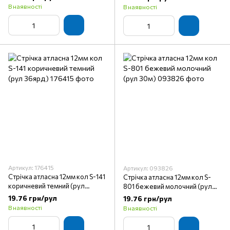
В наявності
В наявності
Артикул: 176415
Артикул: 093826
Стрічка атласна 12мм кол S-141
Стрічка атласна 12мм кол S-
коричневий темний (рул
801 бежевий молочний (рул
36ярд)
30м)
19.76 грн/рул
19.76 грн/рул
В наявності
В наявності