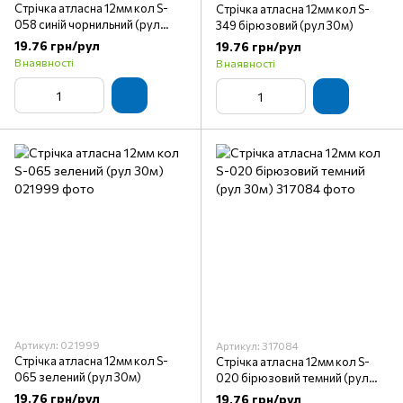
Стрічка атласна 12мм кол S-
Стрічка атласна 12мм кол S-
058 синій чорнильний (рул
349 бірюзовий (рул 30м)
30м)
19.76 грн/рул
19.76 грн/рул
В наявності
В наявності
Артикул: 021999
Артикул: 317084
Стрічка атласна 12мм кол S-
Стрічка атласна 12мм кол S-
065 зелений (рул 30м)
020 бірюзовий темний (рул
30м)
19.76 грн/рул
19.76 грн/рул