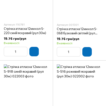
Артикул: 110781
Артикул: 001301
Стрічка атласна 12мм кол S-
Стрічка атласна 12мм кол S-
220 синій яскравий (рул 30м)
068 бузковий світлий (рул
30м)
19.76 грн/рул
19.76 грн/рул
В наявності
В наявності