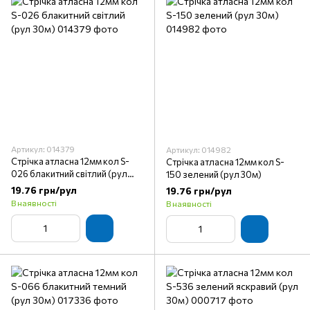
Артикул: 014379
Артикул: 014982
Стрічка атласна 12мм кол S-
Стрічка атласна 12мм кол S-
026 блакитний світлий (рул
150 зелений (рул 30м)
30м)
19.76 грн/рул
19.76 грн/рул
В наявності
В наявності