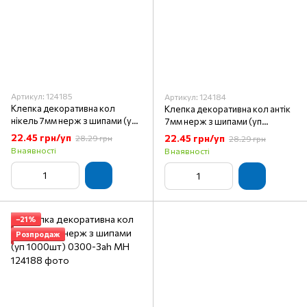
Артикул: 124185
Артикул: 124184
Клепка декоративна кол
Клепка декоративна кол антік
нікель 7мм нерж з шипами (уп
7мм нерж з шипами (уп
1000шт) 0300-3ac MH
1000шт) MH
22.45 грн/уп
22.45 грн/уп
28.29 грн
28.29 грн
В наявності
В наявності
−21%
Розпродаж