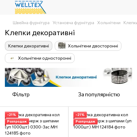
Швейна фурнітура
Установча фурнітура
Хольнітени
Клепк
Клепки декоративні
Клепки декоративні
Хольнітени двосторонні
Хольнітени односторонні
Фільтр
За популярністю
−21%
−21%
Розпродаж
Розпродаж