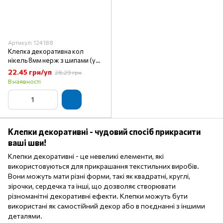
Артикул: 124188
Клепка декоративна кол
нікель 8мм нерж з шипами (уп
1000шт) 0300-3ah MH
22.45 грн/уп
28.29 грн
В наявності
Клепки декоративні - чудовий спосіб прикрасити
ваші шви!
Клепки декоративні - це невеликі елементи, які
використовуються для прикрашання текстильних виробів.
Вони можуть мати різні форми, такі як квадратні, круглі,
зірочки, сердечка та інші, що дозволяє створювати
різноманітні декоративні ефекти. Клепки можуть бути
використані як самостійний декор або в поєднанні з іншими
деталями.