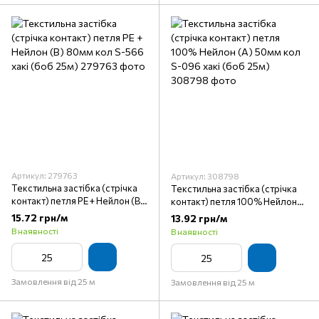
Артикул: 279763
Артикул: 308798
Текстильна застібка (стрічка
Текстильна застібка (стрічка
контакт) петля PE + Нейлон (B)
контакт) петля 100% Нейлон
80мм кол S-566 хакі (боб 25м)
(A) 50мм кол S-096 хакі (боб
15.72 грн/м
13.92 грн/м
25м)
В наявності
В наявності
Замовлення від 25 м
Замовлення від 25 м