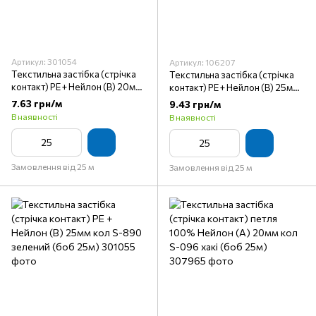
Артикул: 301054
Артикул: 106207
Текстильна застібка (стрічка
Текстильна застібка (стрічка
контакт) PE + Нейлон (B) 20мм
контакт) PE + Нейлон (B) 25мм
кол S-890 зелений (боб 25м)
кол S-580 чорний (боб 25м)
7.63 грн/м
9.43 грн/м
В наявності
В наявності
Замовлення від 25 м
Замовлення від 25 м