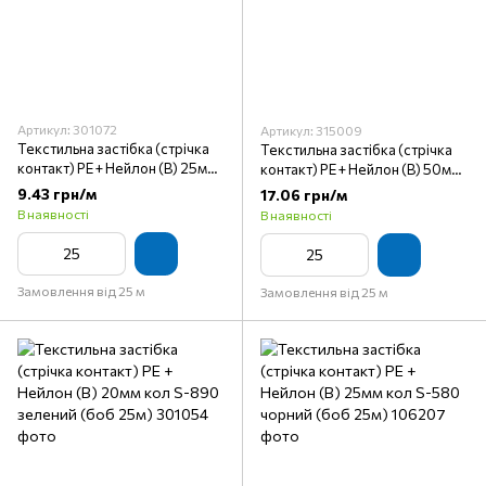
Артикул: 301072
Артикул: 315009
Текстильна застібка (стрічка
Текстильна застібка (стрічка
контакт) PE + Нейлон (B) 25мм
контакт) PE + Нейлон (B) 50мм
кол S-301 сірий темний (боб
кол S-007 бежевий (боб 25м)
9.43 грн/м
17.06 грн/м
25м)
В наявності
В наявності
Замовлення від 25 м
Замовлення від 25 м