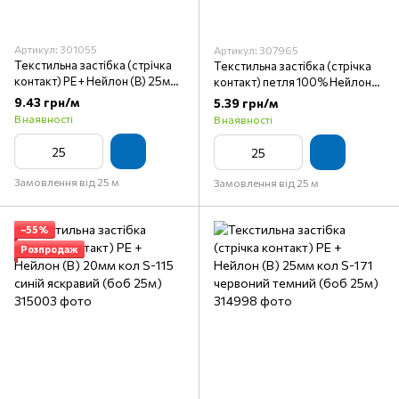
Артикул: 301055
Артикул: 307965
Текстильна застібка (стрічка
Текстильна застібка (стрічка
контакт) PE + Нейлон (B) 25мм
контакт) петля 100% Нейлон
кол S-890 зелений (боб 25м)
(A) 20мм кол S-096 хакі (боб
9.43 грн/м
5.39 грн/м
25м)
В наявності
В наявності
Замовлення від 25 м
Замовлення від 25 м
−55%
Розпродаж