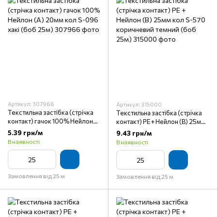
Артикул: 307966
Артикул: 315000
Текстильна застібка (стрічка
Текстильна застібка (стрічка
контакт) гачок 100% Нейлон
контакт) PE + Нейлон (B) 25мм
(A) 20мм кол S-096 хакі (боб
кол S-570 коричневий темний
5.39 грн/м
9.43 грн/м
25м)
(боб 25м)
В наявності
В наявності
Замовлення від 25 м
Замовлення від 25 м