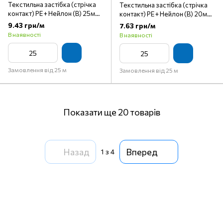
Текстильна застібка (стрічка
Текстильна застібка (стрічка
контакт) PE + Нейлон (B) 25мм
контакт) PE + Нейлон (B) 20мм
кол S-367 хакі (боб 25м)
кол S-058 синій чорнильний
9.43 грн/м
7.63 грн/м
(боб 25м)
В наявності
В наявності
Замовлення від 25 м
Замовлення від 25 м
Показати ще 20 товарів
Назад
Вперед
1
з 4