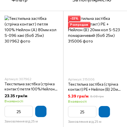
−33%
Розпродаж
Артикул: 307962
Артикул: 315006
Текстильна застібка (стрічка
Текстильна застібка (стрічка
контакт) петля 100% Нейлон
контакт) PE + Нейлон (B) 20мм
(A) 80мм кол S-096 хакі (боб
кол S-523 помаранчевий (боб
23.35 грн/м
5.39 грн/м
8.08 грн
25м)
25м)
В наявності
В наявності
Замовлення від 25 м
Замовлення від 25 м