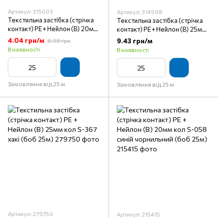
Артикул: 315003
Артикул: 314998
Текстильна застібка (стрічка
Текстильна застібка (стрічка
контакт) PE + Нейлон (B) 20мм
контакт) PE + Нейлон (B) 25мм
кол S-115 синій яскравий (боб
кол S-171 червоний темний
4.04 грн/м
9.43 грн/м
8.98 грн
25м)
(боб 25м)
В наявності
В наявності
Замовлення від 25 м
Замовлення від 25 м
Артикул: 279750
Артикул: 215415