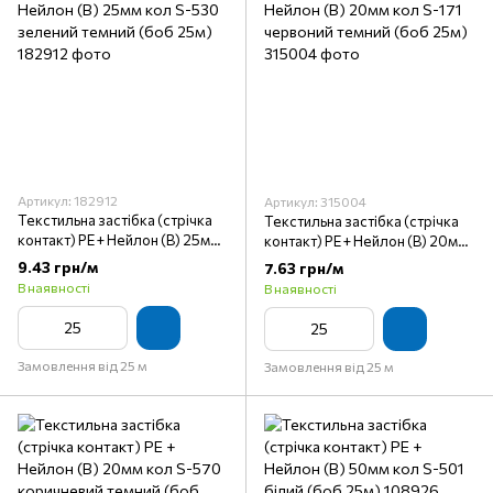
Артикул: 182912
Артикул: 315004
Текстильна застібка (стрічка
Текстильна застібка (стрічка
контакт) PE + Нейлон (B) 25мм
контакт) PE + Нейлон (B) 20мм
кол S-530 зелений темний
кол S-171 червоний темний
9.43 грн/м
7.63 грн/м
(боб 25м)
(боб 25м)
В наявності
В наявності
Замовлення від 25 м
Замовлення від 25 м