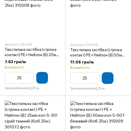
Артикул: 315008
Артикул: 108926
Текстильна застібка (стрічка
Текстильна застібка (стрічка
контакт) PE + Нейлон (B) 20мм
контакт) PE + Нейлон (B) 50мм
кол S-570 коричневий темний
кол S-501 білий (боб 25м)
7.63 грн/м
17.06 грн/м
(боб 25м)
В наявності
В наявності
Замовлення від 25 м
Замовлення від 25 м