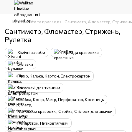
Інструменти та приладдя
Сантиметр, Фломастер, Стрижень,
Сантиметр, Фломастер, Стрижень,
Рулетка
Хімічні засоби
Крейда кравецька
Булавки
Папір, Калька, Картон, Електрокартон
Затискачі для тканини
Лекала, Копір, Метр, Перфоратор, Косинець
Манекени кравецькі, Стойка, Стілець для швачки
Наперсток, Нитковтягувач