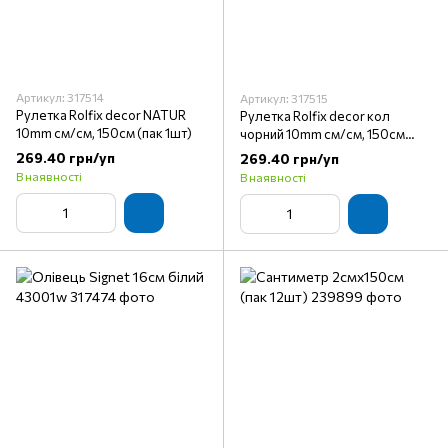
Артикул: 317514
Артикул: 317515
Рулетка Rolfix decor NATUR
Рулетка Rolfix decor кол
10mm см/см, 150см (пак 1шт)
чорний 10mm см/см, 150см
(пак 1шт)
269.40 грн/уп
269.40 грн/уп
В наявності
В наявності