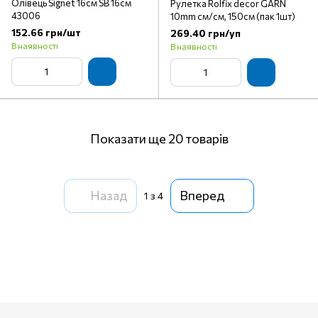
Олівець Signet 16см SB 16см
Рулетка Rolfix decor GARN
43006
10mm см/см, 150см (пак 1шт)
152.66 грн/шт
269.40 грн/уп
В наявності
В наявності
Показати ще 20 товарів
Назад
Вперед
1
з 4