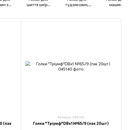
ин з
шиття шкіри
гудзикових,
машин
йним і
134, 134-35
Закріплювальна
потайного
ійним
машин TQх7,
стібка 251 EU,
ванням
TQх1
LWx6T
x17
Артикул: 045140
0 (пак
Голки "Тріумф"DВх1 №65/9 (пак 20шт)