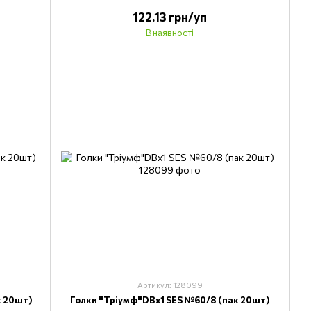
122.13 грн/уп
В наявності
Артикул: 128099
к 20шт)
Голки "Тріумф"DВх1 SES №60/8 (пак 20шт)