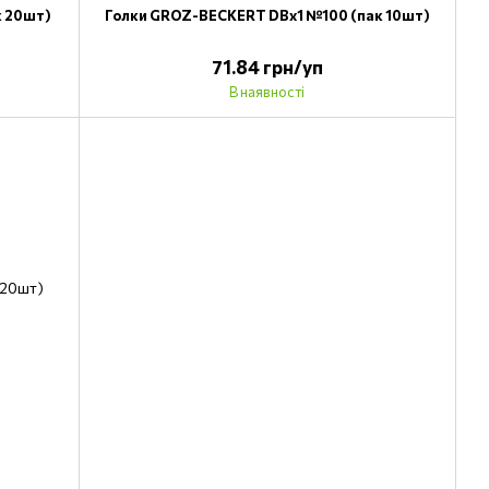
к 20шт)
Голки GROZ-BECKERT DBx1 №100 (пак 10шт)
71.84 грн/уп
В наявності