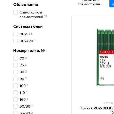
Обладнання
прямострочних
п
машин (товста
Одноголкові
колба) DPx5
34
прямострочні
Система голки
33
DBx1
1
DВхА20
Номер голки, №
2
70
2
75
2
80
2
90
2
100
1
110
1
160
Артику
2
60/80
Голки GROZ-BECKE
2
1
65/90