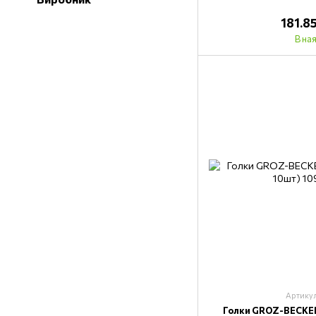
181.8
В на
Артику
Голки GROZ-BECKE