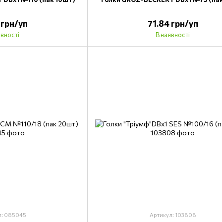
 грн/уп
71.84 грн/уп
явності
В наявності
л: 085045
Артикул: 103808