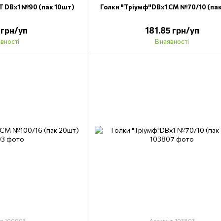
 DBx1 №90 (пак 10шт)
Голки "Тріумф"DВх1 CM №70/10 (па
 грн/уп
181.85 грн/уп
явності
В наявності
л: 100903
Артикул: 103807