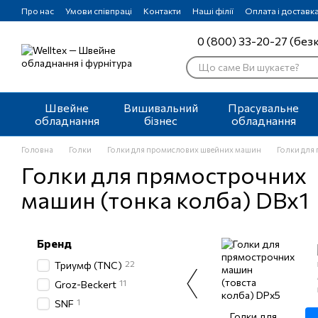
Перейти до основного контенту
Про нас
Умови співпраці
Контакти
Наші філії
Оплата і доставк
0 (800) 33-20-27 (без
Швейне
Вишивальний
Прасувальне
обладнання
бізнес
обладнання
Головна
Голки
Голки для промислових швейних машин
Голки для
Голки для прямострочних
машин (тонка колба) DBx1
Бренд
22
Триумф (TNC)
11
Groz-Beckert
1
SNF
Голки для