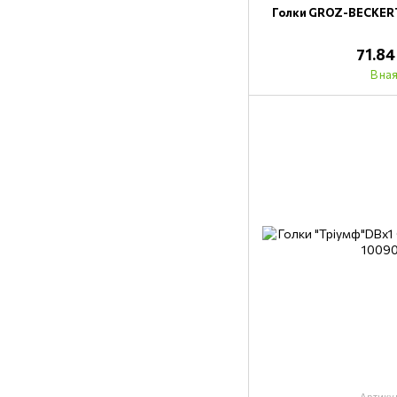
Голки GROZ-BECKERT
71.84
В на
Артику