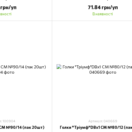
 грн/уп
71.84 грн/уп
явності
В наявності
л: 100904
Артикул: 040669
 CM №90/14 (пак 20шт)
Голки "Тріумф"DВх1 CM №80/12 (па