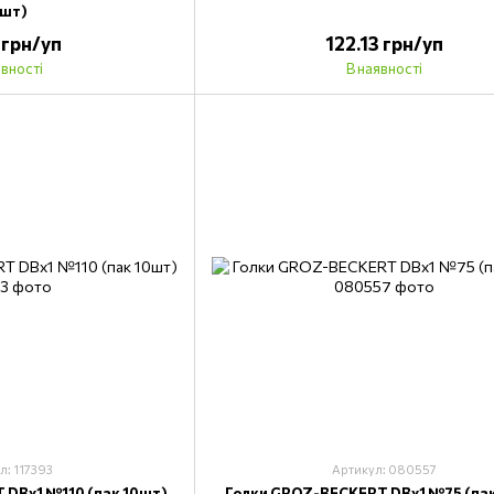
0шт)
 грн/уп
122.13 грн/уп
явності
В наявності
л: 117393
Артикул: 080557
 DBx1 №110 (пак 10шт)
Голки GROZ-BECKERT DBx1 №75 (пак