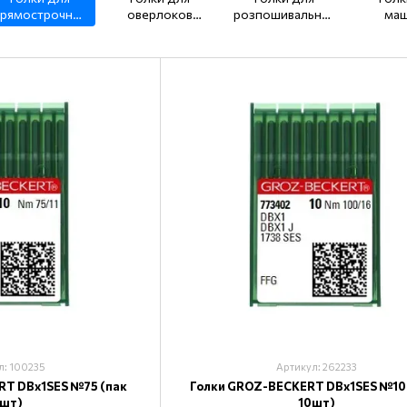
рямострочних
оверлоков
розпошивальних
маш
машин (тонка
DCх27, DCх1
машин UYx128,
подві
колба) DBx1
DVх63
потр
просу
DP
л: 100235
Артикул: 262233
RT DBx1SES №75 (пак
Голки GROZ-BECKERT DBx1SES №10
0шт)
10шт)