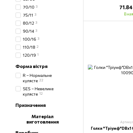
3
71.84
70/10
В на
3
75/11
3
80/12
3
90/14
3
100/16
2
110/18
1
120/19
Форма вістря
R – Нормальне
22
кулясте
SES – Невелике
12
кулясте
Призначення
Матеріал
виготовлення
Артику
Голки "Тріумф"DВх1
Виробник