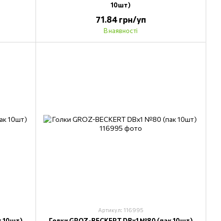
10шт)
71.84 грн/уп
В наявності
Артикул: 116995
 10шт)
Голки GROZ-BECKERT DBx1 №80 (пак 10шт)