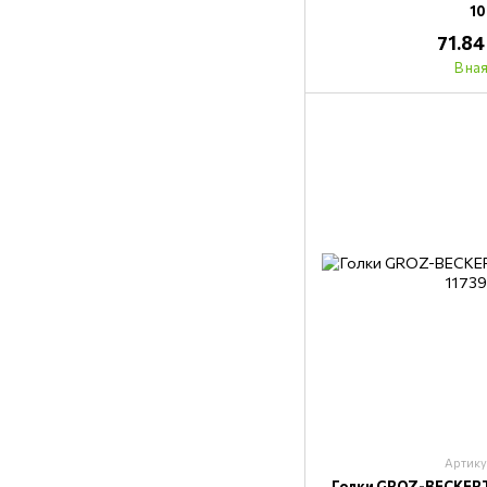
1
71.84
В на
Артику
Голки GROZ-BECKERT