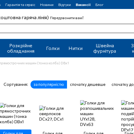
а
Гарантія та сервіс
Новини
Відгуки
Вакансії
Блог
коштовна гаряча лінія)
Передзвонити вам?
Розкрійне
Швейна
З
Голки
Нитки
обладнання
фурнітура
 прямострочних машин (тонка колба) DBx1
Сортування:
за популярністю
спочатку дешевше
спочатку д
Голки для
Голки для
Голки для
Голк