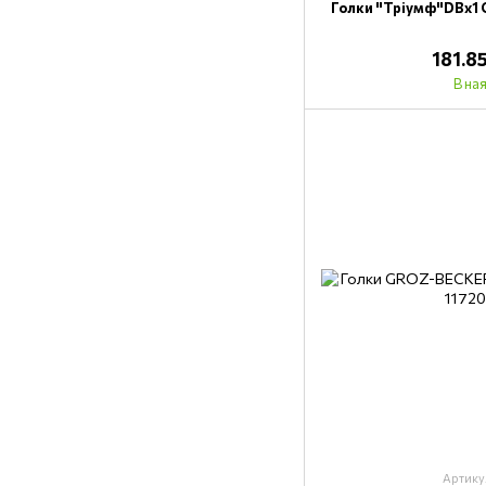
Голки "Тріумф"DВх1 
181.8
В на
Артику