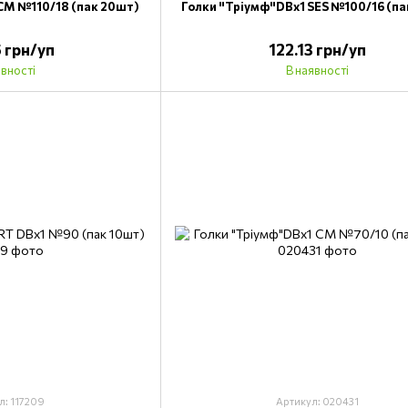
CM №110/18 (пак 20шт)
Голки "Тріумф"DВх1 SES №100/16 (па
5 грн/уп
122.13 грн/уп
явності
В наявності
л: 117209
Артикул: 020431