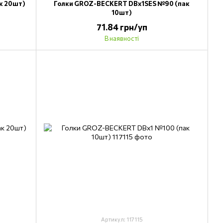
к 20шт)
Голки GROZ-BECKERT DBx1SES №90 (пак
10шт)
71.84 грн/уп
В наявності
Артикул: 117115