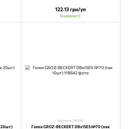
122.13 грн/уп
В наявності
Артикул: 118642
 20шт)
Голки GROZ-BECKERT DBx1SES №70 (пак