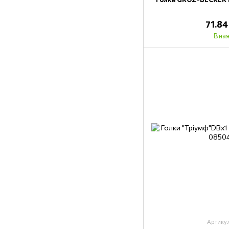
71.84
В на
Артику