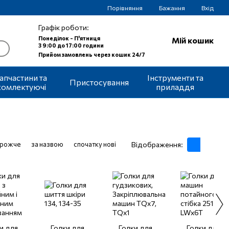
Порівняння
Бажання
Вхід
Графік роботи:
Понеділок - П'ятниця
Мій кошик
З 9:00 до 17:00 години
Прийом замовлень через кошик 24/7
апчастини та
Інструменти та
Пристосування
комлектуючі
приладдя
орожче
за назвою
спочатку нові
Відображення:
и для
Голки для
Голки для
Голки для