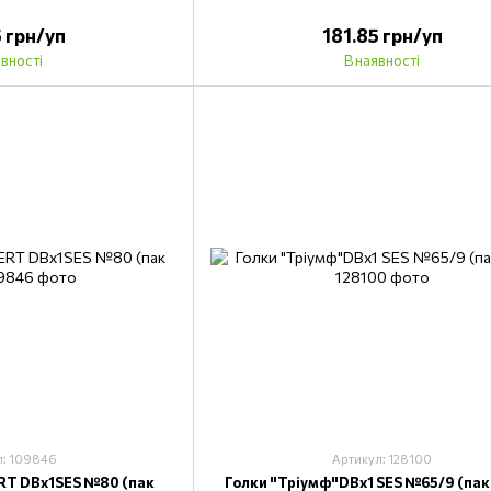
5 грн/уп
181.85 грн/уп
явності
В наявності
л: 109846
Артикул: 128100
RT DBx1SES №80 (пак
Голки "Тріумф"DВх1 SES №65/9 (пак