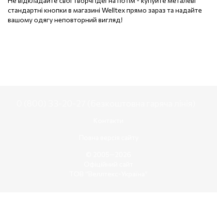
Не відкладайте свої творчі ідеї на потім - купуйте металеві
стандартні кнопки в магазині Welltex прямо зараз та надайте
вашому одягу неповторний вигляд!
0 (800) 33-20-27 (безкоштовна гаряча лінія)
Контакти
Повна версія сайту
© 2005—2026
Офіційний сайт
ТОВ “Веллтекс-Україна”