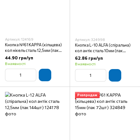
Артикул: 124169
Артикул: 324998
Кнопка №61 KAPPA (кільцева)
Кнопка L-10 ALFA (спіральна)
кол нікель сталь 12,5мм (пак
кол антік сталь 10мм (пак
144шт)
72шт)
44.90 грн/уп
62.86 грн/уп
В наявності
В наявності
Розпродаж