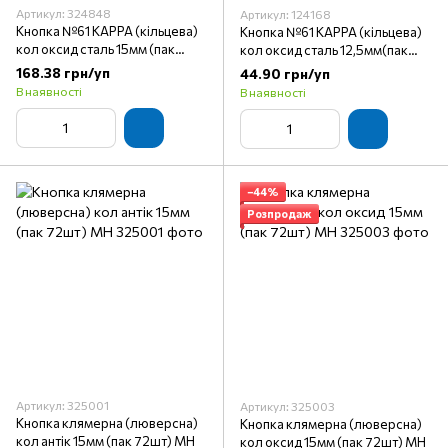
Артикул: 324848
Артикул: 124168
Кнопка №61 KAPPA (кільцева)
Кнопка №61 KAPPA (кільцева)
кол оксид сталь 15мм (пак
кол оксид сталь 12,5мм(пак
72шт)
144шт)
168.38 грн/уп
44.90 грн/уп
В наявності
В наявності
−44%
Розпродаж
Артикул: 325001
Артикул: 325003
Кнопка клямерна (люверсна)
Кнопка клямерна (люверсна)
кол антік 15мм (пак 72шт) МН
кол оксид 15мм (пак 72шт) МН