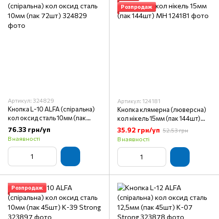
Розпродаж
Артикул: 324829
Артикул: 124181
Кнопка L-10 ALFA (спіральна)
Кнопка клямерна (люверсна)
кол оксид сталь 10мм (пак
кол нікель 15мм (пак 144шт)
72шт)
МН
76.33 грн/уп
35.92 грн/уп
52.53 грн
В наявності
В наявності
Розпродаж