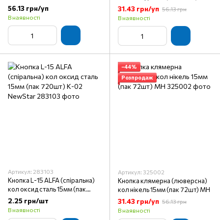
56.13 грн/уп
31.43 грн/уп
56.13 грн
В наявності
В наявності
−44%
Розпродаж
Артикул: 283103
Артикул: 325002
Кнопка L-15 ALFA (спіральна)
Кнопка клямерна (люверсна)
кол оксид сталь 15мм (пак
кол нікель 15мм (пак 72шт) МН
720шт) К-02 NewStar
2.25 грн/шт
31.43 грн/уп
56.13 грн
В наявності
В наявності