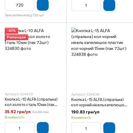
Замовлення від 720 шт
−43%
Розпродаж
Артикул: 324830
Артикул: 324838
Кнопка L-10 ALFA (спіральна)
Кнопка L-15 ALFA (спіральна)
кол золото сталь 10мм (пак
кол чорний нікель капелюшок
72шт)
пластик кол чорний 15мм (пак
35.92 грн/уп
190.83 грн/уп
62.86 грн
72шт)
В наявності
В наявності