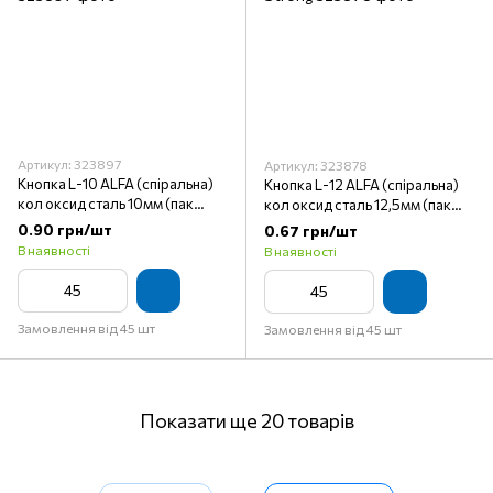
Артикул: 323897
Артикул: 323878
Кнопка L-10 ALFA (спіральна)
Кнопка L-12 ALFA (спіральна)
кол оксид сталь 10мм (пак
кол оксид сталь 12,5мм (пак
45шт) К-39 Strong
45шт) К-07 Strong
0.90 грн/шт
0.67 грн/шт
В наявності
В наявності
Замовлення від 45 шт
Замовлення від 45 шт
Показати ще 20 товарів