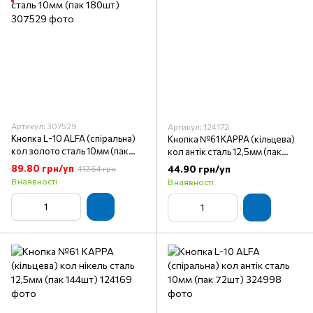
Артикул: 307529
Артикул: 124172
Кнопка L-10 ALFA (спіральна)
Кнопка №61 KAPPA (кільцева)
кол золото сталь 10мм (пак
кол антік сталь 12,5мм (пак
180шт)
144шт)
89.80 грн/уп
44.90 грн/уп
117.64 грн
В наявності
В наявності