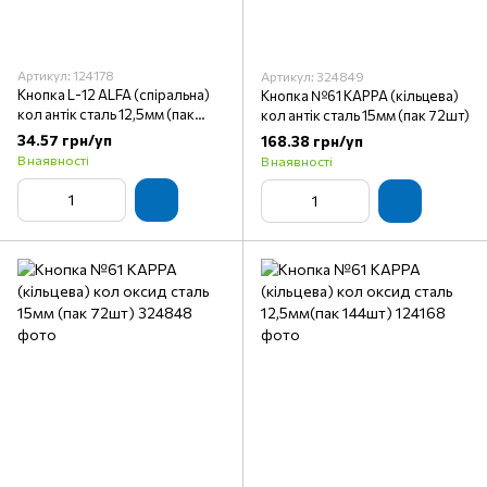
Артикул: 124178
Артикул: 324849
Кнопка L-12 ALFA (спіральна)
Кнопка №61 KAPPA (кільцева)
кол антік сталь 12,5мм (пак
кол антік сталь 15мм (пак 72шт)
144шт)
34.57 грн/уп
168.38 грн/уп
В наявності
В наявності