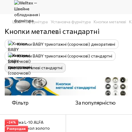
Швейна фурнітура
Установча фурнітура
Кнопки металеві
К
Кнопки металеві стандартні
Кнопки BABY трикотажні (сорочкові) декоративні
Кнопки BABY трикотажні (сорочкові) стандартні
Кнопки металеві стандартні
Фільтр
За популярністю
−24%
Розпродаж