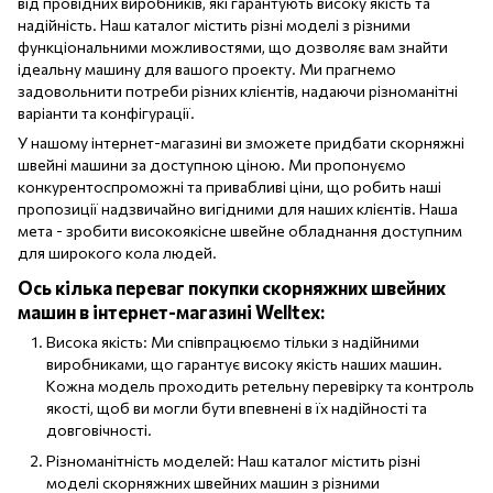
від провідних виробників, які гарантують високу якість та
надійність. Наш каталог містить різні моделі з різними
функціональними можливостями, що дозволяє вам знайти
ідеальну машину для вашого проекту. Ми прагнемо
задовольнити потреби різних клієнтів, надаючи різноманітні
варіанти та конфігурації.
У нашому інтернет-магазині ви зможете придбати скорняжні
швейні машини за доступною ціною. Ми пропонуємо
конкурентоспроможні та привабливі ціни, що робить наші
пропозиції надзвичайно вигідними для наших клієнтів. Наша
мета - зробити високоякісне швейне обладнання доступним
для широкого кола людей.
Ось кілька переваг покупки скорняжних швейних
машин в інтернет-магазині Welltex:
Висока якість: Ми співпрацюємо тільки з надійними
виробниками, що гарантує високу якість наших машин.
Кожна модель проходить ретельну перевірку та контроль
якості, щоб ви могли бути впевнені в їх надійності та
довговічності.
Різноманітність моделей: Наш каталог містить різні
моделі скорняжних швейних машин з різними