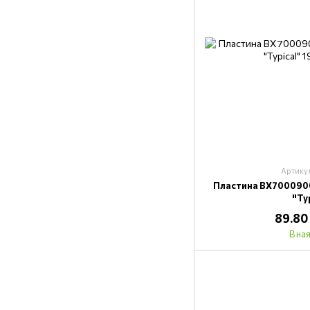
Артику
Пластина BX7000900
"Ty
89.80
В на