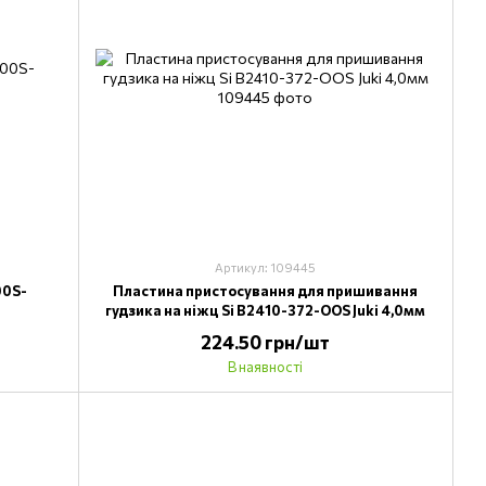
Артикул: 109445
00S-
Пластина пристосування для пришивання
гудзика на ніжц Sі B2410-372-OOS Juki 4,0мм
224.50 грн/шт
В наявності