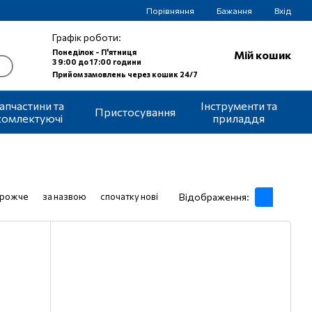
Порівняння
Бажання
Вхід
Графік роботи:
Понеділок - П'ятниця
Мій кошик
З 9:00 до 17:00 години
Прийом замовлень через кошик 24/7
апчастини та
Інструменти та
Пристосування
комлектуючі
приладдя
орожче
за назвою
спочатку нові
Відображення: