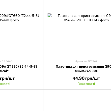
л: 195448
Артикул: 012247
9//GT660 (E2.44-5-3)
Пластина для пристосування G9
pical"
05мм//G900E
 грн/шт
44.90 грн/шт
явності
В наявності