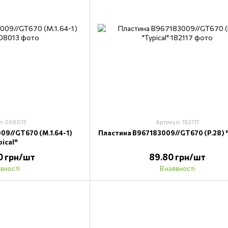
л: 008013
Артикул: 182117
09//GT670 (M.1.64-1)
Пластина B967183009//GT670 (P.28) "
pical"
90 грн/шт
89.80 грн/шт
явності
В наявності