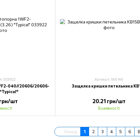
л: 033922
Артикул: 186146
WF2-040//20606/20606-
Защелка кришки петельника KB
 "Typical"
 грн/шт
20.21 грн/шт
явності
В наявності
Назад
1
2
3
4
5
6