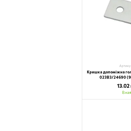
Артику
Кришка допоміжна го
023B3/24690 (9.
13.02
В на