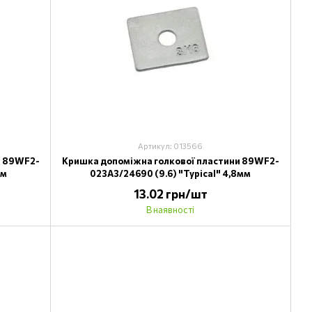
Артикул: 013566
и 89WF2-
Кришка допоміжна голкової пластини 89WF2-
мм
023A3/24690 (9.6) "Typical" 4,8мм
13.02 грн/шт
В наявності