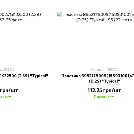
л: 182125
Артикул: 195722
K32500 (2.39) "Typical"
Пластина B952179009(158931001)/
(D.25) "Typical"
 грн/шт
112.25 грн/шт
явності
В наявності