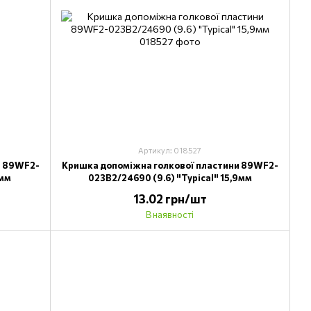
Артикул: 018527
и 89WF2-
Кришка допоміжна голкової пластини 89WF2-
4мм
023B2/24690 (9.6) "Typical" 15,9мм
13.02 грн/шт
В наявності