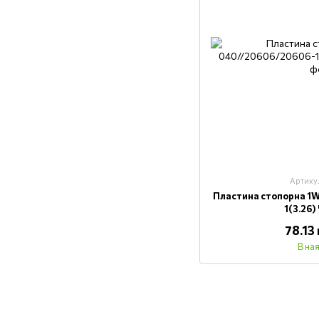
Артику
Пластина стопорна 1
1(3.26)
78.13
В на