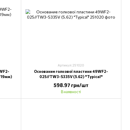
Артикул: 251020
WF2-
Основание голкової пластини 49WF2-
/19мм)
025//TW3-S335V (5.62) "Typical"
598.97 грн/шт
В наявності