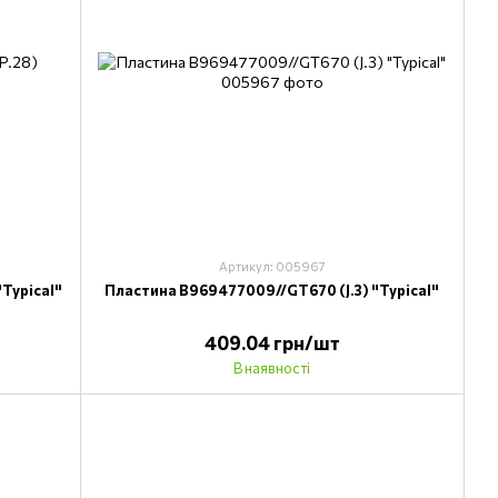
Артикул: 005967
Typical"
Пластина B969477009//GT670 (J.3) "Typical"
409.04 грн/шт
В наявності