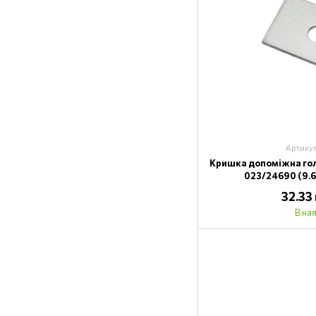
Артику
Кришка допоміжна го
023/24690 (9.6
32.33
В на