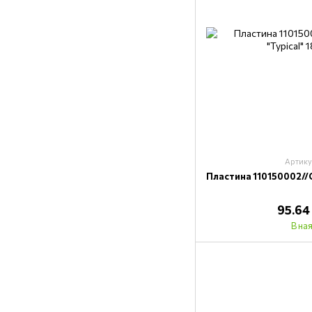
Артику
Пластина 110150002//G
95.64
В на