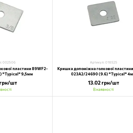
л: 002506
Артикул: 018525
лкової пластини 89WF2-
Кришка допоміжна голкової пластин
) "Typical" 9,5мм
023A2/24690 (9.6) "Typical" 4
 грн/шт
13.02 грн/шт
явності
В наявності