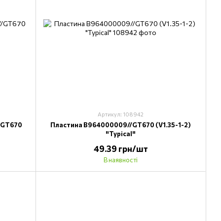
Артикул: 108942
/GT670
Пластина B964000009//GT670 (V1.35-1-2)
"Typical"
49.39 грн/шт
В наявності