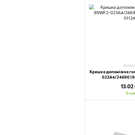
Артику
Кришка допоміжна го
023A4/24690 (9.
13.02
В на