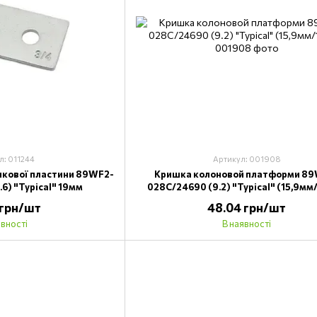
л: 011244
Артикул: 001908
лкової пластини 89WF2-
Кришка колоновой платформи 89
6) "Typical" 19мм
028C/24690 (9.2) "Typical" (15,9мм
 грн/шт
48.04 грн/шт
явності
В наявності