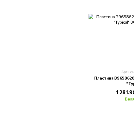
Артику
Пластина B9658620
"Ty
1 281.
В на