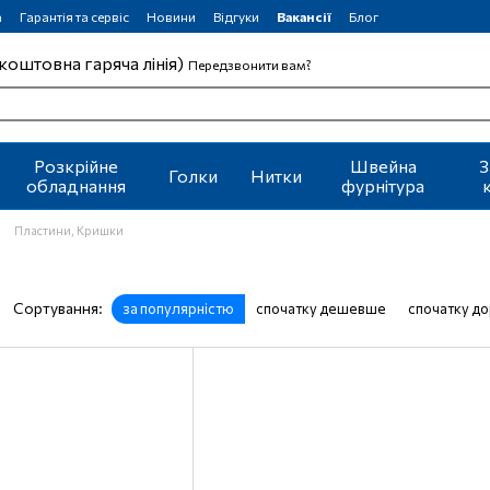
а
Гарантія та сервіс
Новини
Відгуки
Вакансії
Блог
коштовна гаряча лінія)
Передзвонити вам?
Розкрійне
Швейна
З
Голки
Нитки
обладнання
фурнітура
Пластини, Кришки
Сортування:
за популярністю
спочатку дешевше
спочатку д