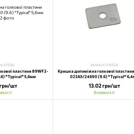
л: 011242
Артикул: 018526
лкової пластини 89WF2-
Кришка допоміжна голкової пластин
6) "Typical" 5,6мм
023A5/24690 (9.6) "Typical" 6,
 грн/шт
13.02 грн/шт
явності
В наявності