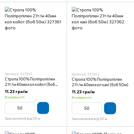
Артикул: 327361
Артикул: 327362
Стропа 100% Поліпропілен
Стропа 100% Поліпропілен
27г/м 40мм кол койот (боб
27г/м 40мм кол хакi (боб 50м)
50м)
11.23 грн/м
11.23 грн/м
В наявності
В наявності
Замовлення від 50 м
Замовлення від 50 м