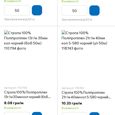
В наявності
В наявності
Замовлення від 50 м
Замовлення від 50 м
Артикул: 110794
Артикул: 118743
Стропа 100% Поліпропілен
Стропа 100% Поліпропілен
13г/м 30мм кол чорний (боб
21г/м 40мм кол S-580 чорний
50м)
(уп 50м)
8.08 грн/м
10.33 грн/м
В наявності
В наявності