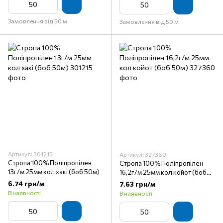
Замовлення від 50 м
Замовлення від 50 м
Артикул: 301215
Артикул: 327360
Стропа 100% Поліпропілен
Стропа 100% Поліпропілен
13г/м 25мм кол хакі (боб 50м)
16,2г/м 25мм кол койот (боб
50м)
6.74 грн/м
7.63 грн/м
В наявності
В наявності