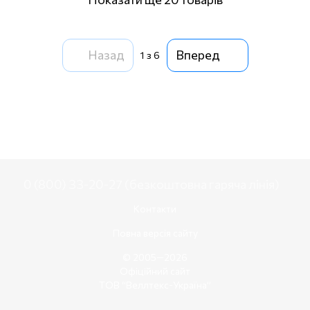
Назад
Вперед
1
з 6
0 (800) 33-20-27 (безкоштовна гаряча лінія)
Контакти
Повна версія сайту
© 2005—2026
Офіційний сайт
ТОВ “Веллтекс-Україна”