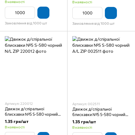
В наявності
В наявності
Замовлення від 1000 шт
Замовлення від 1000 шт
Артикул: 220012
Артикул: 002511
Движок д/спіральної
Движок д/спіральної
блискавки №5 S-580 чорний
блискавки №5 S-580 чорний
N/L ZIP
A/L ZIP
1.35 грн/шт
1.35 грн/шт
В наявності
В наявності