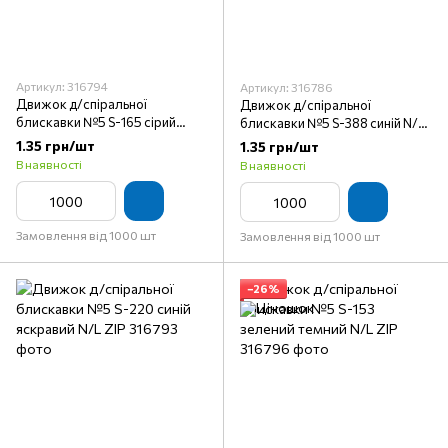
Артикул: 316794
Артикул: 316786
Движок д/спіральної
Движок д/спіральної
блискавки №5 S-165 сірий
блискавки №5 S-388 синій N/L
світлий N/L ZIP
ZIP
1.35 грн/шт
1.35 грн/шт
В наявності
В наявності
Замовлення від 1000 шт
Замовлення від 1000 шт
−26%