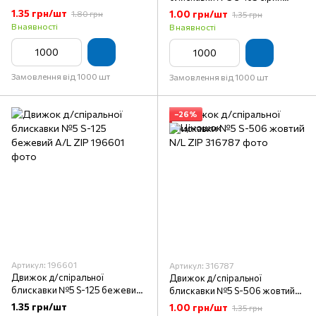
гірчичный N-2-
світлий A/L ZIP
1.35 грн/шт
1.00 грн/шт
1.80 грн
1.35 грн
В наявності
В наявності
Замовлення від 1000 шт
Замовлення від 1000 шт
−26%
Артикул: 196601
Артикул: 316787
Движок д/спіральної
Движок д/спіральної
блискавки №5 S-125 бежевий
блискавки №5 S-506 жовтий
A/L ZIP
N/L ZIP
1.35 грн/шт
1.00 грн/шт
1.35 грн