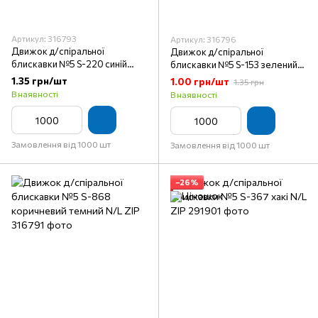
Артикул: 316793
Артикул: 316796
Движок д/спіральної
Движок д/спіральної
блискавки №5 S-220 синій
блискавки №5 S-153 зелений
яскравий N/L ZIP
темний N/L ZIP
1.35 грн/шт
1.00 грн/шт
1.35 грн
В наявності
В наявності
Замовлення від 1000 шт
Замовлення від 1000 шт
−26%