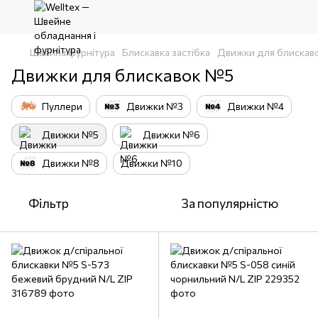
Швейна фурнітура
Блискавка застібка
Движки для блискаво
Движки для блискавок №5
Пуллери
Движки №3
Движки №4
Движки №5
Движки №6
Движки №8
Движки №10
Фільтр
За популярністю