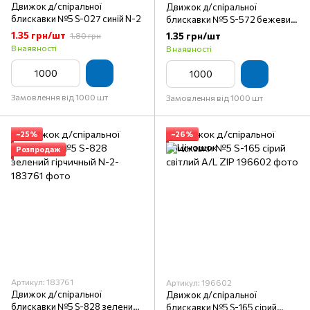
Движок д/спіральної
Движок д/спіральної
блискавки №5 S-027 синій N-2
блискавки №5 S-572 бежевий
брудний N/L ZIP
1.35 грн/шт
1.35 грн/шт
1.80 грн
В наявності
В наявності
Замовлення від 1000 шт
Замовлення від 1000 шт
−25%
−26%
Розпродаж
Артикул: 183761
Артикул: 196602
Движок д/спіральної
Движок д/спіральної
блискавки №5 S-828 зелений
блискавки №5 S-165 сірий