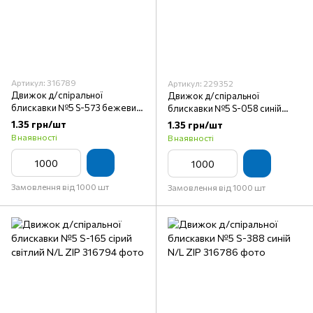
Артикул: 316789
Артикул: 229352
Движок д/спіральної
Движок д/спіральної
блискавки №5 S-573 бежевий
блискавки №5 S-058 синій
брудний N/L ZIP
чорнильний N/L ZIP
1.35 грн/шт
1.35 грн/шт
В наявності
В наявності
Замовлення від 1000 шт
Замовлення від 1000 шт