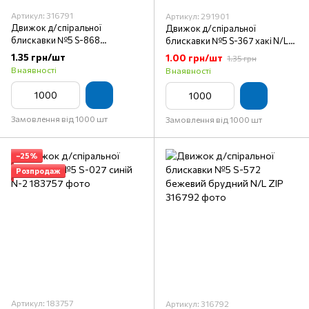
Артикул: 316791
Артикул: 291901
Движок д/спіральної
Движок д/спіральної
блискавки №5 S-868
блискавки №5 S-367 хакі N/L
коричневий темний N/L ZIP
ZIP
1.35 грн/шт
1.00 грн/шт
1.35 грн
В наявності
В наявності
Замовлення від 1000 шт
Замовлення від 1000 шт
−25%
Розпродаж
Артикул: 183757
Артикул: 316792