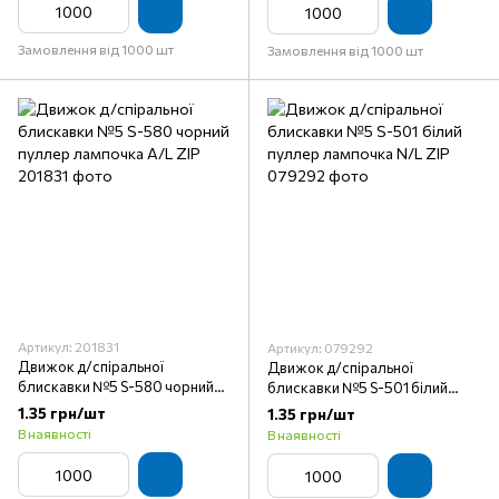
Замовлення від 1000 шт
Замовлення від 1000 шт
Артикул: 201831
Артикул: 079292
Движок д/спіральної
Движок д/спіральної
блискавки №5 S-580 чорний
блискавки №5 S-501 білий
пуллер лампочка A/L ZIP
пуллер лампочка N/L ZIP
1.35 грн/шт
1.35 грн/шт
В наявності
В наявності