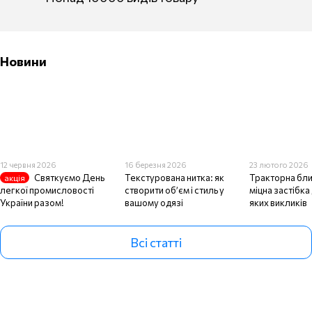
Новини
12 червня 2026
16 березня 2026
23 лютого 2026
Святкуємо День
Текстурована нитка: як
Тракторна бли
акція
легкої промисловості
створити об’єм і стиль у
міцна застібка
України разом!
вашому одязі
яких викликів
Всі статті