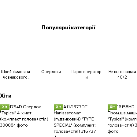
Популярні категорії
Швейні машини
Оверлоки
Парогенератор
Нитка швацька
човникового
и
40\2
стібка
Хіти
Хіт
Хіт
Хіт