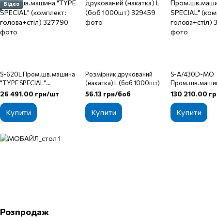
Відео
S-620L Пром.шв.машина
Розмірник друкований
S-A/430D-MO
"TYPE SPECIAL"
(накатка) L (боб 1000шт)
Пром.шв.маши
(комплект: голова+стіл)
SPECIAL" (комп
26 491.00 грн/шт
56.13 грн/боб
130 210.00 г
голова+стіл)
Купити
Купити
Купити
Розпродаж