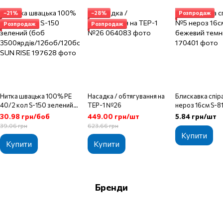
−21%
−28%
Розпродаж
Розпродаж
Розпродаж
Нитка швацька 100% PE
Насадка / обтягування на
Блискавка спі
40/2 кол S-150 зелений
TEP-1 №26
нероз 16см S-8
(боб
бежевий темни
30.98 грн/боб
449.00 грн/шт
5.84 грн/шт
3500ярдів/12боб/120бо
39.06 грн
623.66 грн
б) SUN RISE
Купити
Купити
Купити
Бренди