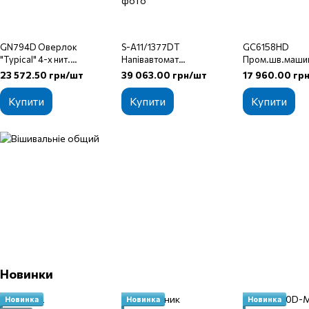
GN794D Оверлок
S-A11/1377DT
GC6158HD
"Typical" 4-х нит.
Напівавтомат
Пром.шв.маши
(комплект голова+стіл)
(гудзиковий) "TYPE
"Typical" (комп
23 572.50 грн/шт
39 063.00 грн/шт
17 960.00 гр
SPECIAL" (комплект:
голова+стіл)
голова+стіл)
Купити
Купити
Купити
Новинки
Новинка
Новинка
Новинка