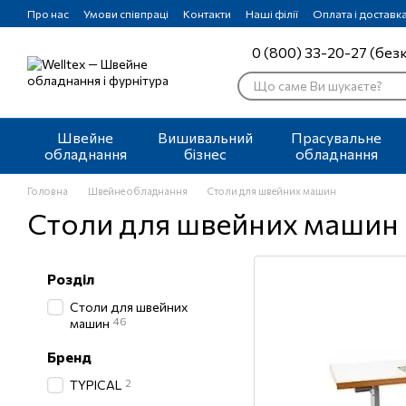
Перейти до основного контенту
Про нас
Умови співпраці
Контакти
Наші філії
Оплата і доставк
0 (800) 33-20-27 (без
Швейне
Вишивальний
Прасувальне
обладнання
бізнес
обладнання
Головна
Швейне обладнання
Столи для швейних машин
Столи для швейних машин
Розділ
Столи для швейних
46
машин
Бренд
2
TYPICAL