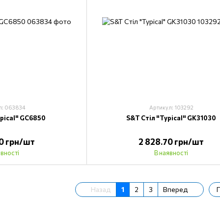
л: 063834
Артикул: 103292
ypical" GC6850
S&T Стіл "Typical" GK31030
70 грн/шт
2 828.70 грн/шт
явності
В наявності
Назад
1
2
3
Вперед