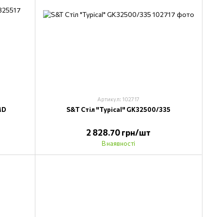
Артикул: 102717
MD
S&T Стіл "Typical" GK32500/335
2 828.70 грн/шт
В наявності