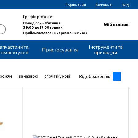
Порівняння
Бажання
Вхід
Графік роботи:
Понеділок - П'ятниця
Мій кошик
З 9:00 до 17:00 години
Прийом замовлень через кошик 24/7
апчастини та
Інструменти та
Пристосування
комлектуючі
приладдя
орожче
за назвою
спочатку нові
Відображення: