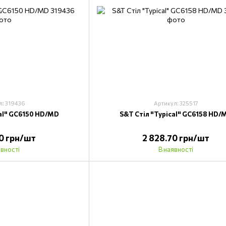
л: 319436
Артикул: 325517
cal" GC6150 HD/MD
S&T Стіл "Typical" GC6158 HD/
70 грн/шт
2 828.70 грн/шт
явності
В наявності