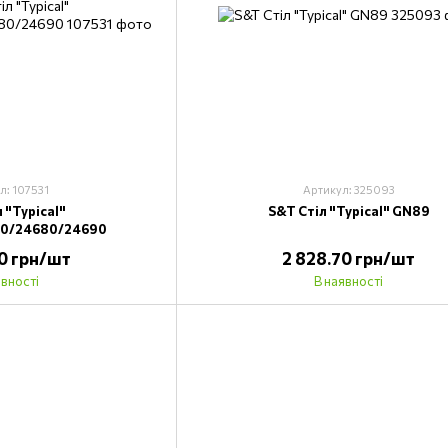
л: 107531
Артикул: 325093
 "Typical"
S&T Стіл "Typical" GN89
60/24680/24690
70 грн/шт
2 828.70 грн/шт
явності
В наявності