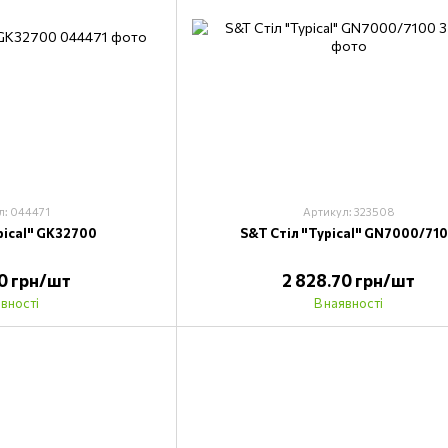
л: 044471
Артикул: 323508
pical" GK32700
S&T Стіл "Typical" GN7000/71
70 грн/шт
2 828.70 грн/шт
явності
В наявності