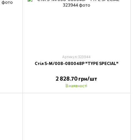
Артикул: 323944
Стіл S-M/008-080048P "TYPE SPECIAL"
2 828.70 грн/шт
В наявності