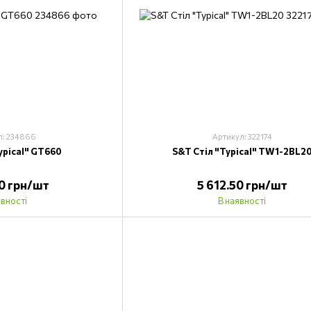
л: 234866
Артикул: 322174
ypical" GT660
S&T Стіл "Typical" TW1-2BL2
70 грн/шт
5 612.50 грн/шт
явності
В наявності