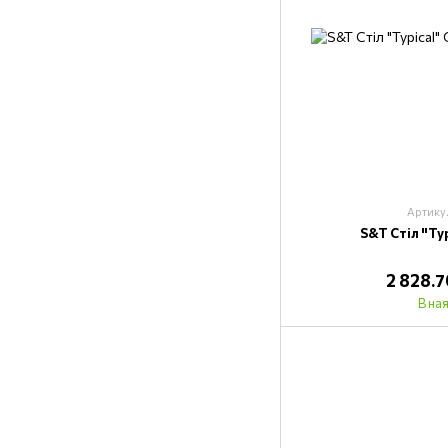
Артику
S&T Стіл "Ty
2 828.
В на