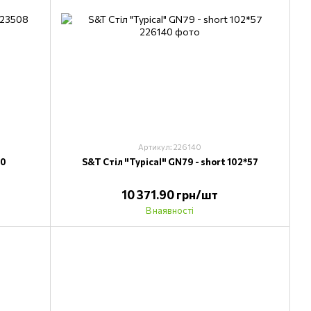
Артикул: 226140
00
S&T Стіл "Typical" GN79 - short 102*57
10 371.90 грн/шт
В наявності