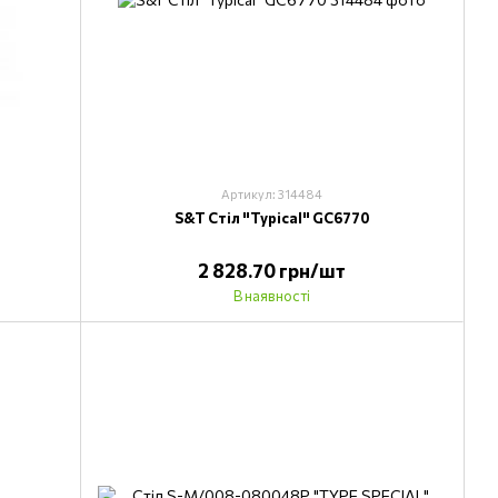
Артикул: 314484
S&T Стіл "Typical" GC6770
2 828.70 грн/шт
В наявності