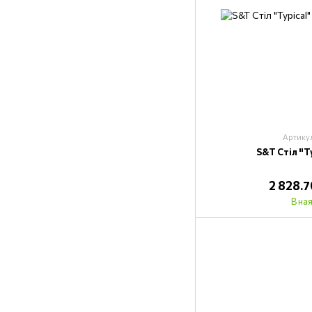
Артику
S&T Стіл "T
2 828.
В на