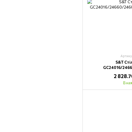
Артику
S&T Стіл
GC24016/246
2 828.
В на