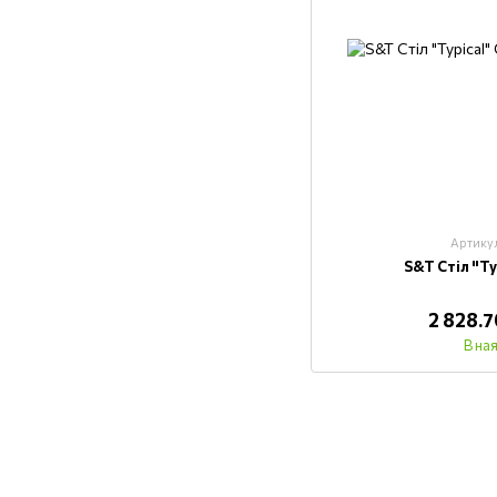
Артику
S&T Стіл "T
2 828.
В на