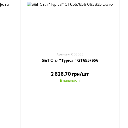
Артикул: 063835
S&T Стіл "Typical" GT655/656
2 828.70 грн/шт
В наявності