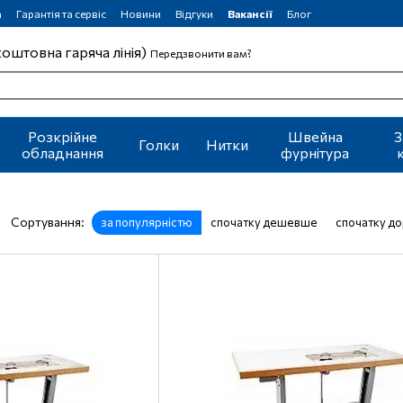
а
Гарантія та сервіс
Новини
Відгуки
Вакансії
Блог
коштовна гаряча лінія)
Передзвонити вам?
Розкрійне
Швейна
З
Голки
Нитки
обладнання
фурнітура
Сортування:
за популярністю
спочатку дешевше
спочатку д