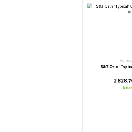
Артику
S&T Стіл "Typi
2 828.
В на