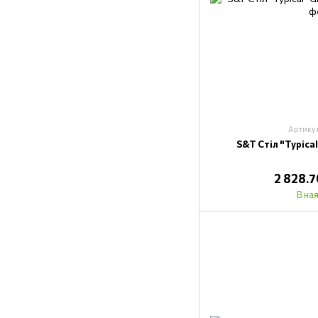
Артику
S&T Стіл "Typica
2 828.
В на