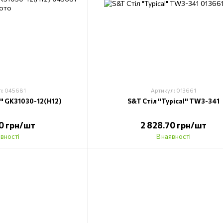
л: 045681
Артикул: 013661
l" GK31030-12(H12)
S&T Стіл "Typical" TW3-341
70 грн/шт
2 828.70 грн/шт
явності
В наявності