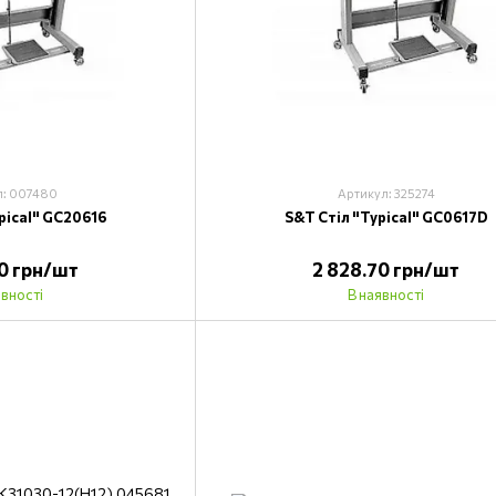
л: 007480
Артикул: 325274
pical" GC20616
S&T Стіл "Typical" GC0617D
70 грн/шт
2 828.70 грн/шт
явності
В наявності