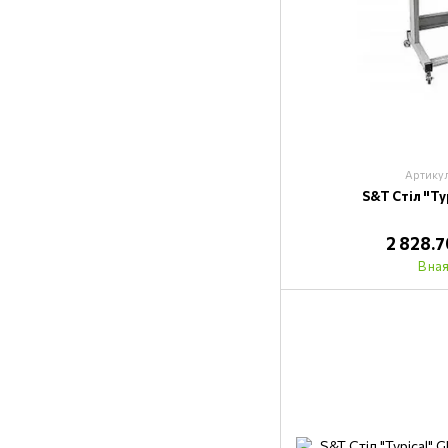
Артику
S&T Стіл "Ty
2 828.
В на