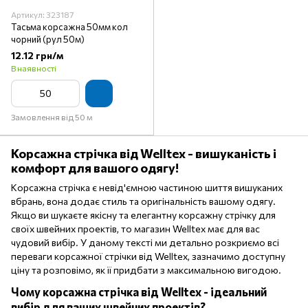
Артикул: 323187
Тасьма корсажна 50мм кол
чорний (рул 50м)
12.12 грн/м
В наявності
Замовлення від 50 м
Корсажна стрічка від Welltex - вишуканість і
комфорт для вашого одягу!
Корсажна стрічка є невід'ємною частиною шиття вишуканих
вбрань, вона додає стиль та оригінальність вашому одягу.
Якщо ви шукаєте якісну та елегантну корсажну стрічку для
своїх швейних проектів, то магазин Welltex має для вас
чудовий вибір. У даному тексті ми детально розкриємо всі
переваги корсажної стрічки від Welltex, зазначимо доступну
ціну та розповімо, як її придбати з максимальною вигодою.
Чому корсажна стрічка від Welltex - ідеальний
вибір для ваших швейних проектів?