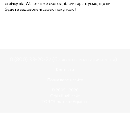
стрічку від Welltex вже сьогодні, і ми гарантуємо, що ви
будете задоволені своєю покупкою!
0 (800) 33-20-27 (безкоштовна гаряча лінія)
Контакти
Повна версія сайту
© 2005—2026
Офіційний сайт
ТОВ “Веллтекс-Україна”