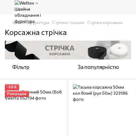
Швейна фурнітура
Стрічки і тасьми
Стрічка корсажна
Корсажна стрічка
Фільтр
За популярністю
−59%
Розпродаж