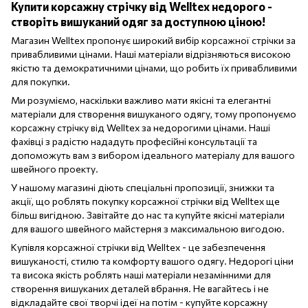
Купити корсажну стрічку від Welltex недорого -
створіть вишуканий одяг за доступною ціною!
Магазин Welltex пропонує широкий вибір корсажної стрічки за
привабливими цінами. Наші матеріали відрізняються високою
якістю та демократичними цінами, що робить їх привабливими
для покупки.
Ми розуміємо, наскільки важливо мати якісні та елегантні
матеріали для створення вишуканого одягу, тому пропонуємо
корсажну стрічку від Welltex за недорогими цінами. Наші
фахівці з радістю нададуть професійні консультації та
допоможуть вам з вибором ідеального матеріалу для вашого
швейного проекту.
У нашому магазині діють спеціальні пропозиції, знижки та
акції, що роблять покупку корсажної стрічки від Welltex ще
більш вигідною. Завітайте до нас та купуйте якісні матеріали
для вашого швейного майстерня з максимальною вигодою.
Купівля корсажної стрічки від Welltex - це забезпечення
вишуканості, стилю та комфорту вашого одягу. Недорогі ціни
та висока якість роблять наші матеріали незамінними для
створення вишуканих деталей вбрання. Не вагайтесь і не
відкладайте свої творчі ідеї на потім - купуйте корсажну