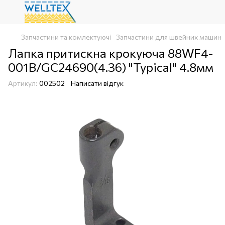
Запчастини та комлектуючі
Запчастини для швейних машин
Лапка притискна крокуюча 88WF4-
001B/GC24690(4.36) "Typical" 4.8мм
Артикул:
002502
Написати відгук