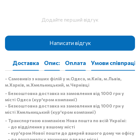
Додайте перший відгук
Написати відгук
Доставка
Опис:
Оплата
Умови співпраці
- Самовивіз з наших філій у м.Одеса, м.Київ, м.Львів,
м.Харків, м.Хмельницький, м.Чернівці
- Безкоштовна доставка на замовлення від 1000 грн у
місті Одеса (кур'єром компаниї)
- Безкоштовна доставка на замовлення від 1000 грн у
місті Хмельницький (кур'єром компаниї)
- Транспортною компанією Нова пошта по всій Україні:
- до відділення у вашому місті
- кур'єром Нової пошти до дверей вашого дому чи офісу
- до поштомату у зручному для вас місці