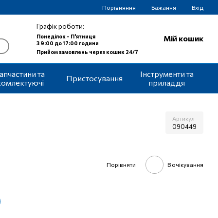
Порівняння
Бажання
Вхід
Графік роботи:
Понеділок - П'ятниця
Мій кошик
З 9:00 до 17:00 години
Прийом замовлень через кошик 24/7
апчастини та
Інструменти та
Пристосування
комлектуючі
приладдя
Артикул
090449
Порівняти
В очікування