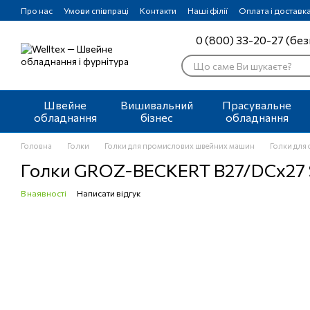
Перейти до основного контенту
Про нас
Умови співпраці
Контакти
Наші філії
Оплата і доставк
0 (800) 33-20-27 (без
Швейне
Вишивальний
Прасувальне
обладнання
бізнес
обладнання
Головна
Голки
Голки для промислових швейних машин
Голки для
Голки GROZ-BECKERT B27/DCx27 
В наявності
Написати відгук