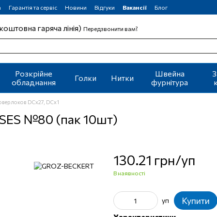
а
Гарантія та сервіс
Новини
Відгуки
Вакансії
Блог
коштовна гаряча лінія)
Передзвонити вам?
Розкрійне
Швейна
З
Голки
Нитки
обладнання
фурнітура
 оверлоков DCх27, DCх1
SES №80 (пак 10шт)
130.21 грн/уп
В наявності
Купити
уп
Характеристики