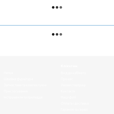
Клієнтам
Нитки
Вхід до кабінету
Швейна фурнітура
Про нас
Запчастини та комлектуючі
Умови співпраці
Пристосування
Контакти
Інструменти та приладдя
Наші філії
Оплата і доставка
Гарантія та сервіс