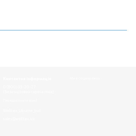
Контактна інформація
Ми в соцмережах
0 (800) 33-20-27
(безкоштовна гаряча лінія)
Передзвонити вам?
Welltex_Ukraine_bot
sales@welltex.ua