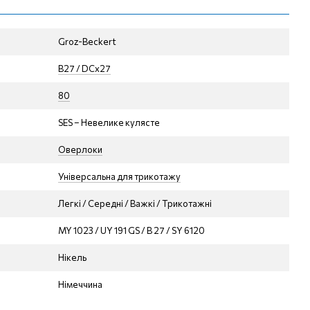
Groz-Beckert
B27 / DCx27
80
SES – Невелике кулясте
Оверлоки
Універсальна для трикотажу
Легкі / Середні / Важкі / Трикотажні
MY 1023 / UY 191 GS / B 27 / SY 6120
Нікель
Німеччина