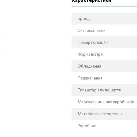
Бренд
Система голки
Номер голки, №
Форма вістря
Обладнання
Призначення
Тип матеріалу пошиття
Маркування інших виробників
Матеріал виготовлення
Виробник