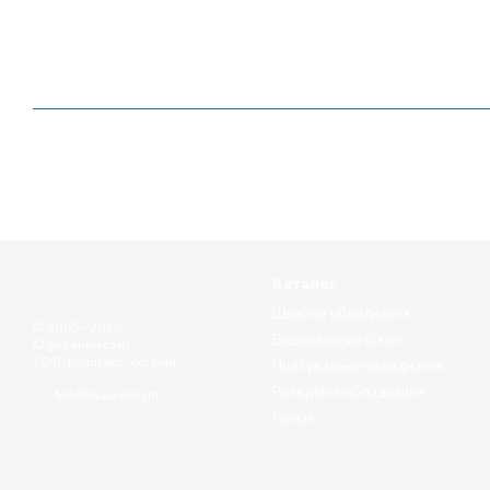
Каталог
Швейне обладнання
© 2005—2026
Вишивальний бізнес
Офіційний сайт
ТОВ “Веллтекс-Україна”
Прасувальне обладнання
Розкрійне обладнання
Мобільна версія
Голки