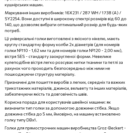
кушнірських машин.
Маркування інших виробників: 16X231 / 287 WH / 1738 (A) /
SY2254. Вони доступні в широкому спектрі розмірів від 60 до
140, що дозволяє вибрати оптимальний розмір для будь-яких
потреб.
Ці універсальні голки виготовлені з якісного нікелю, мають
круглу стандартну форму колби 2х діаметрів (для номерів
голки №110 - 1,62 мм та для номерів голки №120 - 2,00 мм),
вістря SES - стандарту заокругленої форми. Невелике
кулеподібне вістря легко розсуває нитки тканини та петлі за
рахунок чого проходить безпосередньо між ними не
пошкоджуючи структуру матеріалу.
Призначені для пошиття виробів з легких, середніх та важких
трикотажних матеріалів, джинси, вельвету та інших матеріалів,
забезпечуючи якість та довговічність швів.
Корисна порада для користувачів швейної машини: як
визначити тип голки за допомогою довжини стібка. Якщо
довжина стібка до 5 мм, ймовірно, на машину встановлено
голку типу DBx1.
Голки для прямострочних машин виробництва Groz-Beckert -