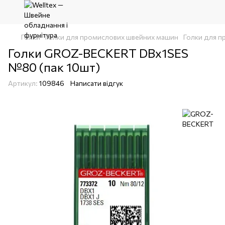
Голки
Голки для промислових швейних машин
Голки для п
Голки GROZ-BECKERT DBx1SES
№80 (пак 10шт)
Артикул:
109846
Написати відгук