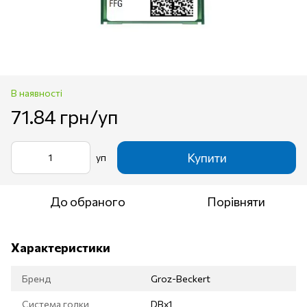
В наявності
71.84 грн/уп
Купити
уп
До обраного
Порівняти
Характеристики
Бренд
Groz-Beckert
Система голки
DBx1