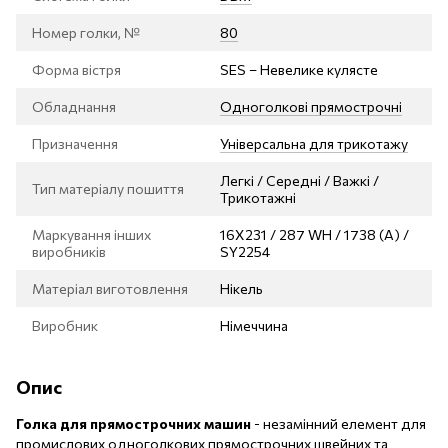
Номер голки, №
80
Форма вістря
SES – Невелике кулясте
Обладнання
Одноголкові прямострочні
Призначення
Універсальна для трикотажу
Легкі / Середні / Важкі /
Тип матеріалу пошиття
Трикотажні
Маркування інших
16X231 / 287 WH / 1738 (A) /
виробників
SY2254
Матеріал виготовлення
Нікель
Виробник
Німеччина
Опис
Голка для прямострочних машин
- незамінний елемент для
промислових одноголкових прямострочних швейних та