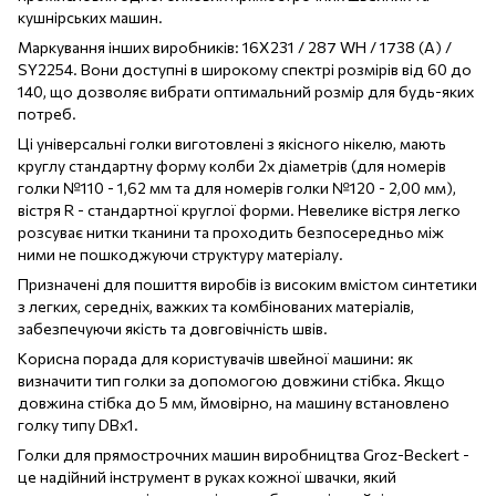
кушнірських машин.
Маркування інших виробників: 16X231 / 287 WH / 1738 (A) /
SY2254. Вони доступні в широкому спектрі розмірів від 60 до
140, що дозволяє вибрати оптимальний розмір для будь-яких
потреб.
Ці універсальні голки виготовлені з якісного нікелю, мають
круглу стандартну форму колби 2х діаметрів (для номерів
голки №110 - 1,62 мм та для номерів голки №120 - 2,00 мм),
вістря R - стандартної круглої форми. Невелике вістря легко
розсуває нитки тканини та проходить безпосередньо між
ними не пошкоджуючи структуру матеріалу.
Призначені для пошиття виробів із високим вмістом синтетики
з легких, середніх, важких та комбінованих матеріалів,
забезпечуючи якість та довговічність швів.
Корисна порада для користувачів швейної машини: як
визначити тип голки за допомогою довжини стібка. Якщо
довжина стібка до 5 мм, ймовірно, на машину встановлено
голку типу DBx1.
Голки для прямострочних машин виробництва Groz-Beckert -
це надійний інструмент в руках кожної швачки, який