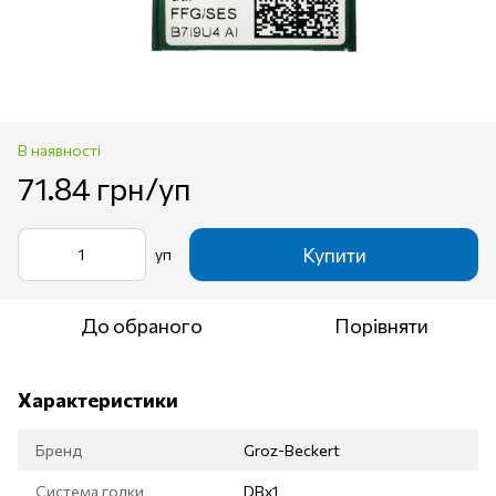
В наявності
71.84 грн/уп
Купити
уп
До обраного
Порівняти
Характеристики
Бренд
Groz-Beckert
Система голки
DBx1