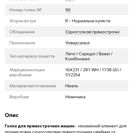
Номер голки, №
90
Форма вістря
R – Нормальне кулясте
Обладнання
Одноголкові прямострочні
Призначення
Універсальні
Легкі / Середні / Важкі /
Тип матеріалу пошиття
Комбіновані
Маркування інших
16X231 / 287 WH / 1738 (A) /
виробників
SY2254
Матеріал виготовлення
Нікель
Виробник
Німеччина
Опис
Голка для прямострочних машин
- незамінний елемент для
промислових одноголкових прямострочних швейних та