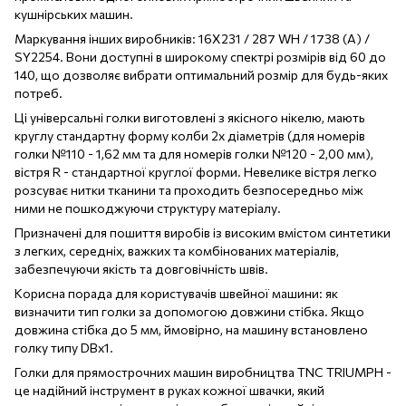
кушнірських машин.
Маркування інших виробників: 16X231 / 287 WH / 1738 (A) /
SY2254. Вони доступні в широкому спектрі розмірів від 60 до
140, що дозволяє вибрати оптимальний розмір для будь-яких
потреб.
Ці універсальні голки виготовлені з якісного нікелю, мають
круглу стандартну форму колби 2х діаметрів (для номерів
голки №110 - 1,62 мм та для номерів голки №120 - 2,00 мм),
вістря R - стандартної круглої форми. Невелике вістря легко
розсуває нитки тканини та проходить безпосередньо між
ними не пошкоджуючи структуру матеріалу.
Призначені для пошиття виробів із високим вмістом синтетики
з легких, середніх, важких та комбінованих матеріалів,
забезпечуючи якість та довговічність швів.
Корисна порада для користувачів швейної машини: як
визначити тип голки за допомогою довжини стібка. Якщо
довжина стібка до 5 мм, ймовірно, на машину встановлено
голку типу DBx1.
Голки для прямострочних машин виробництва TNC TRIUMPH -
це надійний інструмент в руках кожної швачки, який