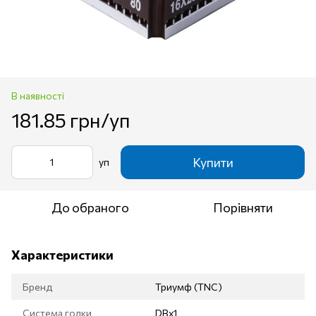
В наявності
181.85 грн/уп
Купити
уп
До обраного
Порівняти
Характеристики
Бренд
Триумф (TNC)
Система голки
DBx1