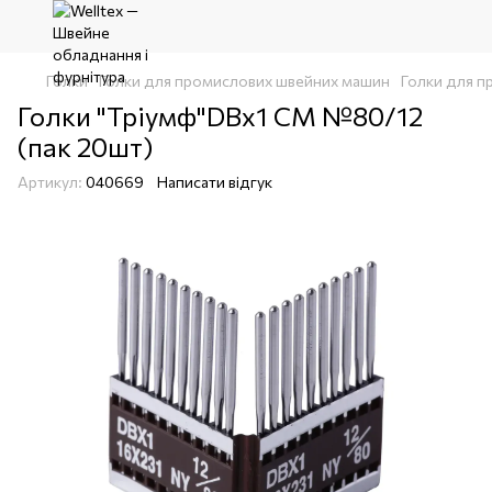
Голки
Голки для промислових швейних машин
Голки для п
Голки "Тріумф"DВх1 CM №80/12
(пак 20шт)
Артикул:
040669
Написати відгук