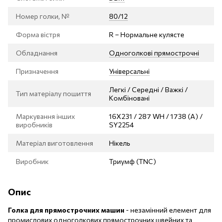
Номер голки, №
80/12
Форма вістря
R – Нормальне кулясте
Обладнання
Одноголкові прямострочні
Призначення
Універсальні
Легкі / Середні / Важкі /
Тип матеріалу пошиття
Комбіновані
Маркування інших
16X231 / 287 WH / 1738 (A) /
виробників
SY2254
Матеріал виготовлення
Нікель
Виробник
Триумф (TNC)
Опис
Голка для прямострочних машин
- незамінний елемент для
промислових одноголкових прямострочних швейних та