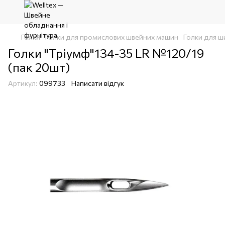
Голки
Голки для промислових швейних машин
Голки для ши
Голки "Тріумф"134-35 LR №120/19
(пак 20шт)
Артикул:
099733
Написати відгук