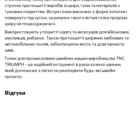
строчок при пошитті виробів зі шкіри, гуми та матеріалів з
гумовим покриттям. Вістря голки виконано у формі лопатки і
повернуто під кутом, за рахунок такого вістря голка прорізає
шкіру не пошкоджуючи її.
Використовують у пошитті одягу та аксесуарів для військових,
мисливців, рибалок. Також при пошитті шкіряних меблевих та
автомобільних чохлів, забезпечуючи якість та довговічність
швів.
Голки для промисловиих швейних машин виробництва TNC
TRIUMPH - це надійний інструмент в руках кожної швачки,
який допоможе з легкістю реалізувати будь-які швейні
проєкти.
Відгуки