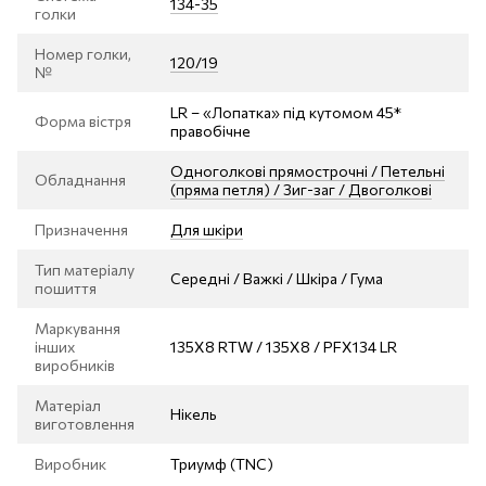
134-35
голки
Номер голки,
120/19
№
LR – «Лопатка» під кутомом 45*
Форма вістря
правобічне
Одноголкові прямострочні / Петельні
Обладнання
(пряма петля) / Зиг-заг / Двоголкові
Призначення
Для шкіри
Тип матеріалу
Середні / Важкі / Шкіра / Гума
пошиття
Маркування
інших
135X8 RTW / 135Х8 / PFX134 LR
виробників
Матеріал
Нікель
виготовлення
Виробник
Триумф (TNC)