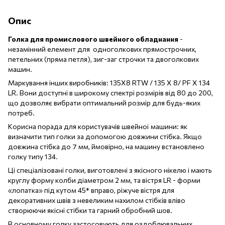
Опис
Голка для промислового швейного обладнання
-
незамінний елемент для одноголкових прямострочних,
петельних (пряма петля), зиг-заг строчки та двоголкових
машин.
Маркування інших виробників: 135X8 RTW / 135 Х 8/ PF X 134
LR. Вони доступні в широкому спектрі розмірів від 80 до 200,
що дозволяє вибрати оптимальний розмір для будь-яких
потреб.
Корисна порада для користувачів швейної машини: як
визначити тип голки за допомогою довжини стібка. Якщо
довжина стібка до 7 мм, ймовірно, на машину встановлено
голку типу 134.
Ці спеціалізовані голки, виготовлені з якісного нікелю і мають
круглу форму колби діаметром 2 мм, та вістря LR - форми
«лопатка» під кутом 45* вправо, ріжуче вістря для
декоративних швів з невеликим нахилом стібків вліво
створюючи якісні стібки та гарний обробний шов.
В основному голку застосовують для оздоблювальних