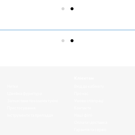
Клієнтам
Нитки
Вхід до кабінету
Швейна фурнітура
Про нас
Запчастини та комлектуючі
Умови співпраці
Пристосування
Контакти
Інструменти та приладдя
Наші філії
Оплата і доставка
Гарантія та сервіс