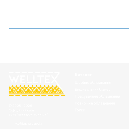
Каталог
Швейне обладнання
Вишивальний бізнес
Прасувальне обладнання
Розкрійне обладнання
© 2005—2026
Голки
Офіційний сайт
ТОВ “Веллтекс-Україна”
Мобільна версія