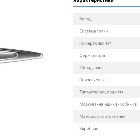
Бренд
Система голки
Номер голки, №
Форма вістря
Обладнання
Призначення
Тип матеріалу пошиття
Маркування інших виробників
Матеріал виготовлення
Виробник