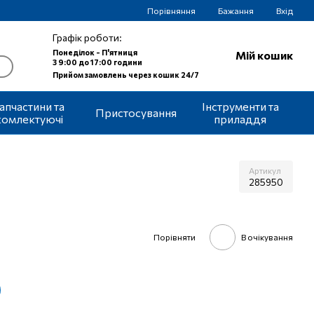
Порівняння
Бажання
Вхід
Графік роботи:
Понеділок - П'ятниця
Мій кошик
З 9:00 до 17:00 години
Прийом замовлень через кошик 24/7
апчастини та
Інструменти та
Пристосування
комлектуючі
приладдя
Артикул
285950
Порівняти
В очікування