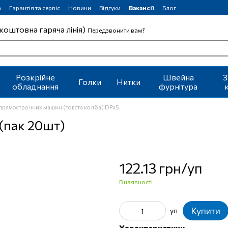
а
Гарантія та сервіс
Новини
Відгуки
Вакансії
Блог
коштовна гаряча лінія)
Передзвонити вам?
Розкрійне
Швейна
З
Голки
Нитки
обладнання
фурнітура
 прямострочних машин (товста колба) DPx5
(пак 20шт)
122.13 грн/уп
В наявності
Купити
уп
Характеристики