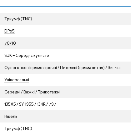
Триумф (TNC)
DPх5
70/10
SUK – Середнє кулясте
Одноголкові прямострочні / Петельні (пряма петля) / Зиг-заг
Універсальні
Середні / Важкі / Трикотажні
135X5 / SY 1955 / 134R / 797
Нікель
Триумф (TNC)