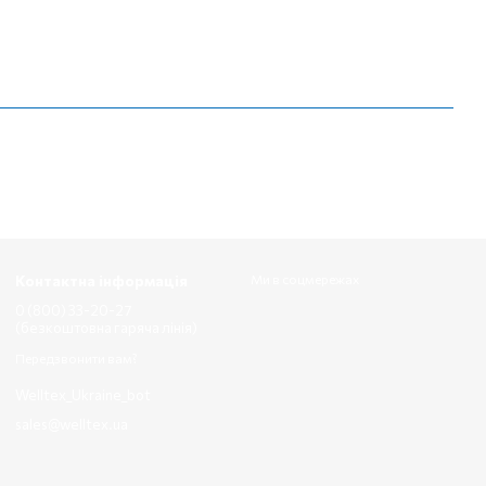
Контактна інформація
Ми в соцмережах
0 (800) 33-20-27
(безкоштовна гаряча лінія)
Передзвонити вам?
Welltex_Ukraine_bot
sales@welltex.ua