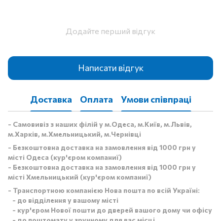
Додайте перший відгук
Написати відгук
Доставка
Оплата
Умови співпраці
- Самовивіз з наших філій у м.Одеса, м.Київ, м.Львів,
м.Харків, м.Хмельницький, м.Чернівці
- Безкоштовна доставка на замовлення від 1000 грн у
місті Одеса (кур'єром компаниї)
- Безкоштовна доставка на замовлення від 1000 грн у
місті Хмельницький (кур'єром компаниї)
- Транспортною компанією Нова пошта по всій Україні:
- до відділення у вашому місті
- кур'єром Нової пошти до дверей вашого дому чи офісу
- до поштомату у зручному для вас місці