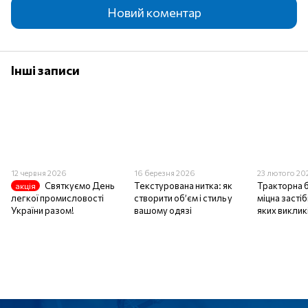
Новий коментар
Інші записи
12 червня 2026
16 березня 2026
23 лютого 20
Святкуємо День
Текстурована нитка: як
Тракторна 
акція
легкої промисловості
створити об’єм і стиль у
міцна засті
України разом!
вашому одязі
яких виклик