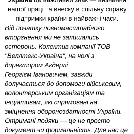
нашої праці та внеску в спільну справу
підтримки країни в найважчі часи.
Від початку повномасштабного
вторгнення ми не залишались
осторонь. Колектив компанії ТОВ
"Веллтекс-Україна", на чолі з
директором Акдерлі
Георгієм Івановичем, завжди
долучається до допомоги військовим,
волонтерським організаціям та
ініціативам, які спрямовані на
зміцнення
о
бороноздатності України.
Отримані подяки — це не просто
документ чи формальніс
ть. Для нас це