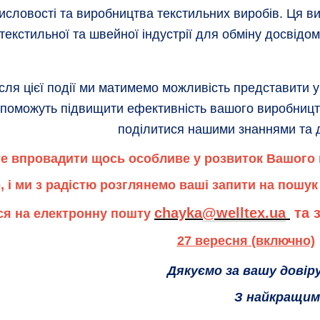
исловості та виробництва текстильних виробів. Ця в
 текстильної та швейної індустрії для обміну досвідом
сля цієї події ми матимемо можливість представити 
допоможуть підвищити ефективність вашого виробництв
поділитися нашими знаннями та 
е впровадити щось особливе у розвиток Вашого в
, і ми з радістю розглянемо ваші запити н
а пошук
chayka
@
welltex
.
ua
та 
я на електронну пошту
27 вересня (включно)
Дякуємо за вашу довір
З найкращим