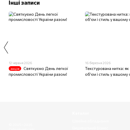
Інші записи
12 червня 2026
16 березня 2026
Святкуємо День легкої
Текстурована нитка: як
акція
промисловості України разом!
об’єм і стиль у вашому 
Каталог
Швейне обладнання
© 2005—2026
Вишивальний бізнес
Офіційний сайт