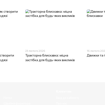
23 лютого 2026
16 лютого 20
 створити
Тракторна блискавка: міцна
Движки та 
одязі
застібка для будь-яких викликів
Клієнтам
Нитки
Вхід до кабінету
Швейна фурнітура
Про нас