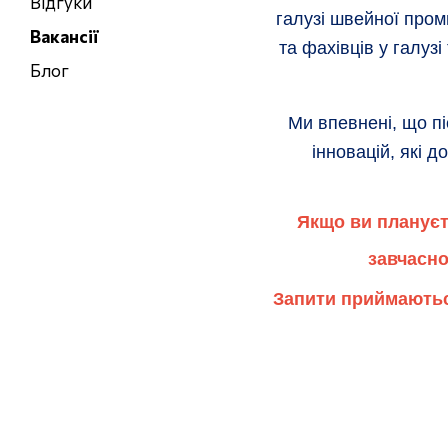
Відгуки
галузі швейної пром
Вакансії
та фахівців у галузі
Блог
Ми впевнені, що пі
інновацій, які 
Якщо ви плануєт
завчасно
Запити приймаютьс