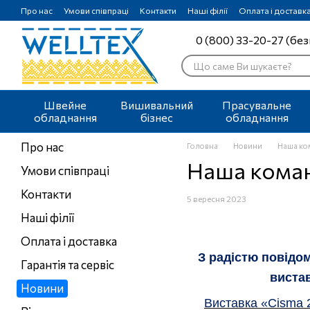
Перейти до основного контенту
Про нас
Умови співпраці
Контакти
Наші філії
Оплата і доставк
0 (800) 33-20-27 (без
Швейне
Вишивальний
Прасувальне
обладнання
бізнес
обладнання
Про нас
Головна
Новини
Наша ком
Наша коман
Умови співпраці
Контакти
5 вересня 2023
Наші філії
Оплата і доставка
З радістю повідо
Гарантія та сервіс
виста
Новини
Виставка «
Cisma