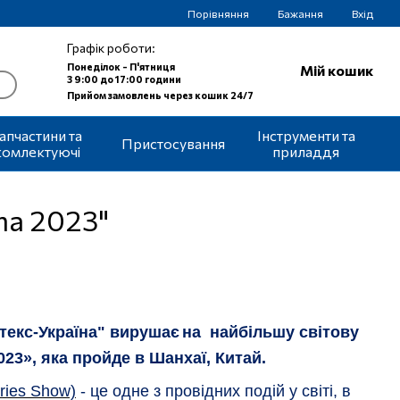
Порівняння
Бажання
Вхід
Графік роботи:
Понеділок - П'ятниця
Мій кошик
З 9:00 до 17:00 години
Прийом замовлень через кошик 24/7
апчастини та
Інструменти та
Пристосування
комлектуючі
приладдя
ma 2023"
текс-Україна" вируша
є
на
найбільш
у
світов
у
023
»
, яка пройде в Шанхаї, Китай.
ories Show)
- це одне з провідних подій у світі
,
в