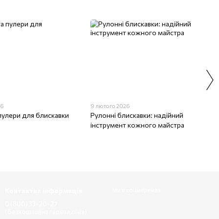
26
9 лютого 2026
пулери для блискавки
Рулонні блискавки: надійний
інструмент кожного майстра
Контактна інформація
Ми в соцмережах
0 (800) 33-20-27
(безкоштовна гаряча лінія)