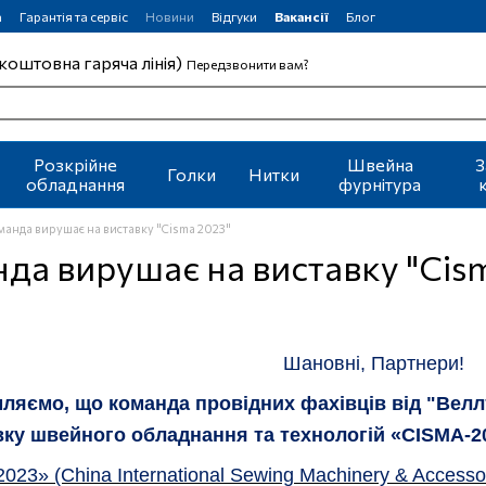
а
Гарантія та сервіс
Новини
Відгуки
Вакансії
Блог
коштовна гаряча лінія)
Передзвонити вам?
Розкрійне
Швейна
З
Голки
Нитки
обладнання
фурнітура
анда вирушає на виставку "Cisma 2023"
да вирушає на виставку "Cis
Шановні, Партнери!
мляємо, що команда провідних фахівців від "Велл
вку швейного обладнання та технологій
«
CISMA-2
2023»
(China International Sewing Machinery & Access