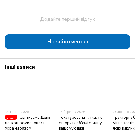
Додайте перший відгук
Новий коментар
Інші записи
12 червня 2026
16 березня 2026
23 лютого 20
Святкуємо День
Текстурована нитка: як
Тракторна 
акція
легкої промисловості
створити об’єм і стиль у
міцна засті
України разом!
вашому одязі
яких виклик