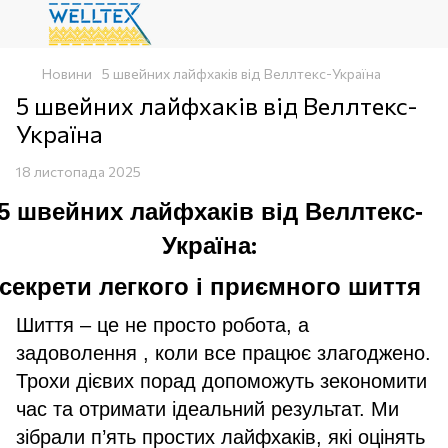
Новини
5 швейних лайфхаків від Веллтекс-Україна
5 швейних лайфхаків від Веллтекс-
Україна
18 листопада 2025
5 швейних лайфхаків від Веллтекс-
:
Україна
секрети легкого і приємного шиття
Шиття – це не просто робота, а
задоволення , коли все працює злагоджено.
Трохи дієвих порад допоможуть зекономити
час та отримати ідеальний результат. Ми
зібрали п’ять простих лайфхаків, які оцінять