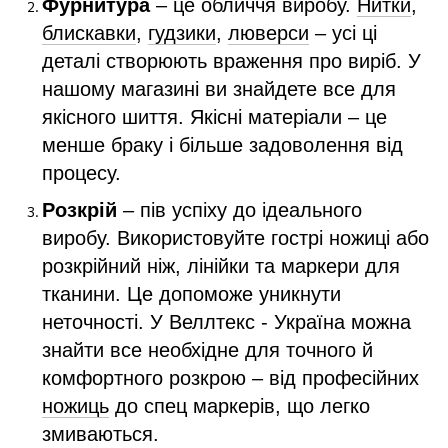
Фурнитура
– це обличчя виробу.
Нитки
,
блискавки
,
гудзики
,
люверси
– усі ці
деталі створюють враження про виріб. У
нашому магазині ви знайдете все для
якісного шиття. Якісні матеріали – це
менше браку і більше задоволення від
процесу.
Розкрій
– пів успіху до ідеального
виробу. Використовуйте гострі ножиці або
розкрійний ніж, лінійки та маркери для
тканини. Це допоможе уникнути
неточності. У Веллтекс - Україна можна
знайти все необхідне для точного й
комфортного розкрою – від професійних
ножиць
до спец маркерів, що легко
змиваються.