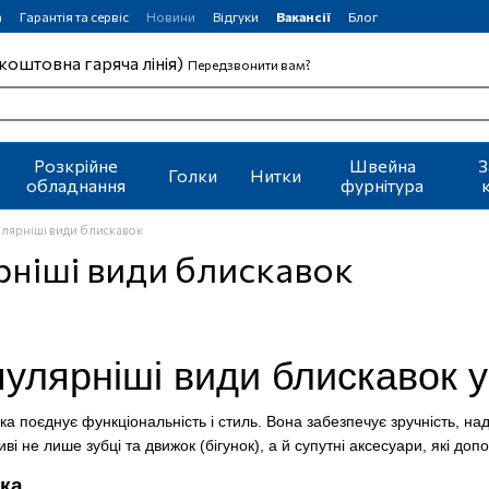
а
Гарантія та сервіс
Новини
Відгуки
Вакансії
Блог
коштовна гаряча лінія)
Передзвонити вам?
Розкрійне
Швейна
З
Голки
Нитки
обладнання
фурнітура
лярніші види блискавок
ніші види блискавок
улярніші види блискавок у
ка поєднує функціональність і стиль. Вона забезпечує зручність, наді
і не лише зубці та движок (бігунок), а й супутні аксесуари, які д
ка