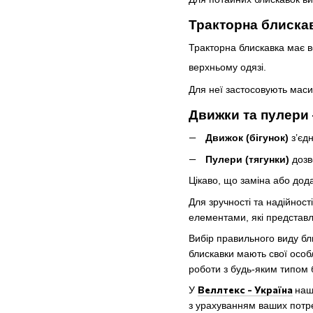
Тракторна блиска
Тракторна блискавка має ве
верхньому одязі.
Для неї застосовують масив
Движки та пулери
Движок (бігунок)
з’єдн
Пулери (тягунки)
дозв
Цікаво, що заміна або дод
Для зручності та надійнос
елементами, які
представл
Вибір правильного виду бли
блискавки мають свої особ
роботи з будь-яким типом 
Веллтекс - Україна
У
наш
з урахуванням ваших потр