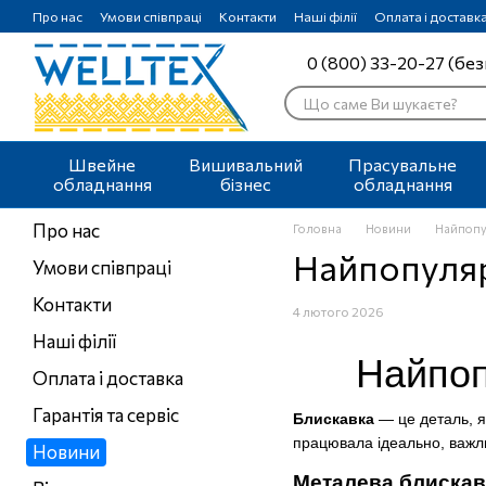
Перейти до основного контенту
Про нас
Умови співпраці
Контакти
Наші філії
Оплата і доставк
0 (800) 33-20-27 (без
Швейне
Вишивальний
Прасувальне
обладнання
бізнес
обладнання
Про нас
Головна
Новини
Найпопу
Найпопуляр
Умови співпраці
Контакти
4 лютого 2026
Наші філії
Найпоп
Оплата і доставка
Гарантія та сервіс
Блискавка
— це деталь, я
працювала ідеально, важлив
Новини
Металева блискав