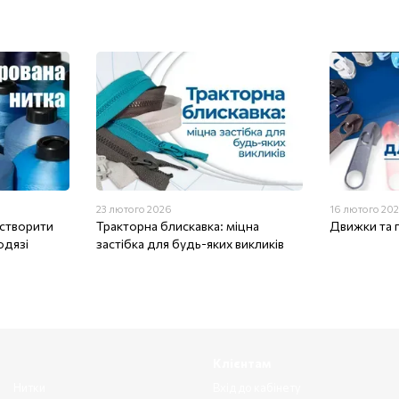
23 лютого 2026
16 лютого 20
 створити
Тракторна блискавка: міцна
Движки та 
одязі
застібка для будь-яких викликів
Клієнтам
Нитки
Вхід до кабінету