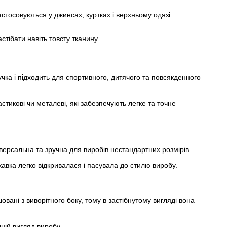
астосовуються у джинсах, куртках і верхньому одязі.
стібати навіть товсту тканину.
учка і підходить для спортивного, дитячого та повсякденного
стикові чи металеві, які забезпечують легке та точне
іверсальна та зручна для виробів нестандартних розмірів.
кавка легко відкривалася і пасувала до стилю виробу.
вані з виворітного боку, тому в застібнутому вигляді вона
ній вигляд виробу.