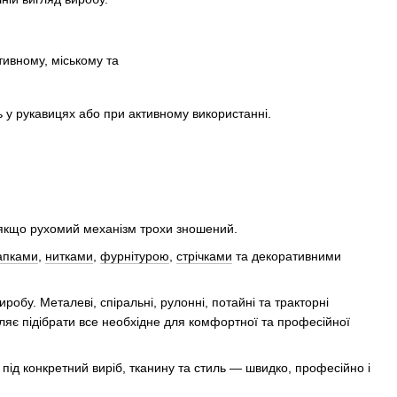
тивному, міському та
ь у рукавицях або при активному використанні.
ь якщо рухомий механізм трохи зношений.
апками
,
нитками
,
фурнітурою
,
стрічками
та декоративними
иробу. Металеві, спіральні, рулонні, потайні та тракторні
оляє підібрати все необхідне для комфортної та професійної
під конкретний виріб, тканину та стиль — швидко, професійно і