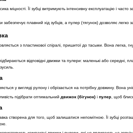
ка міцності. Її зубці витримують інтенсивну експлуатацію і часто з
 забезпечує плавний хід зубців, а пулер (тягунок) дозволяє легко за
вка
вляється з пластикової спіралі, пришитої до тасьми. Вона легка, гн
ідбираються відповідні движки та пулери: маленькі або середні, пла
зусиль.
а
ється у вигляді рулону і обрізається на потрібну довжину. Вона ун
ивість підібрати оптимальний
движок (бігунок)
і
пулер
, щоб блис
а
ка створена для того, щоб залишатися непомітною. Її зубці розташо
ною.
користовують компактні движки і пулери, які не впливають на зовніш