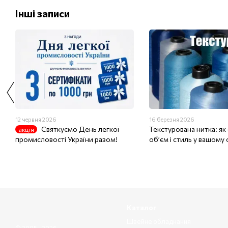
Інші записи
12 червня 2026
16 березня 2026
Святкуємо День легкої
Текстурована нитка: як
акція
промисловості України разом!
об’єм і стиль у вашому 
Каталог
Швейне обладнання
© 2005—2026