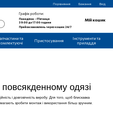
Порівняння
Бажання
Вхід
Графік роботи:
Понеділок - П'ятниця
Мій кошик
З 9:00 до 17:00 години
Прийом замовлень через кошик 24/7
апчастини та
Інструменти та
Пристосування
комлектуючі
приладдя
 повсякденному одязі
йність і довговічність виробу. Для того, щоб блискавка
опомагають зробити монтаж і використання більш зручним.