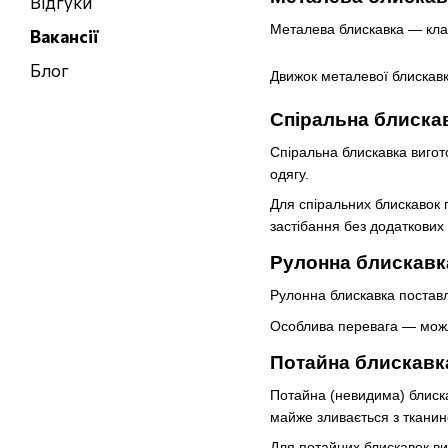
Відгуки
Металева блискавка — класи
Вакансії
Блог
Движок металевої блискавки
Спіральна блиска
Спіральна блискавка вигото
одягу.
Для спіральних блискавок п
застібання без додаткових 
Рулонна блискавк
Рулонна блискавка поставля
Особлива перевага — можл
Потайна блискавк
Потайна (невидима) блискав
майже зливається з ткани
Для потайних блискавок ви