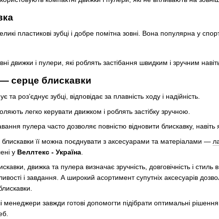
вка
ликі пластикові зубці і добре помітна зовні. Вона популярна у спор
ні движки і пулери, які роблять застібання швидким і зручним навіт
 — серце блискавки
ує та роз’єднує зубці, відповідає за плавність ходу і надійність.
оляють легко керувати движком і роблять застібку зручною.
авання пулера часто дозволяє повністю відновити блискавку, навіт
ті блискавки її можна поєднувати з аксесуарами та матеріалами —
л
ені у
Веллтекс -
Україна
.
скавки, движка та пулера визначає зручність, довговічність і стиль в
ливості і завдання. А широкий асортимент супутніх аксесуарів дозв
блискавки.
і менеджери завжди готові допомогти підібрати оптимальні рішення 
еб.