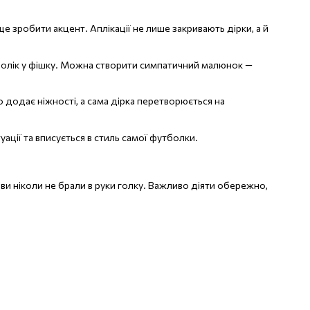
 зробити акцент. Аплікації не лише закривають дірки, а й
едолік у фішку. Можна створити симпатичний малюнок —
додає ніжності, а сама дірка перетворюється на
ації та вписується в стиль самої футболки.
 ви ніколи не брали в руки голку. Важливо діяти обережно,