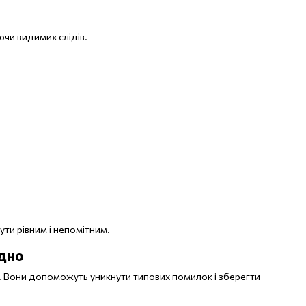
ючи видимих слідів.
ути рівним і непомітним.
идно
. Вони допоможуть уникнути типових помилок і зберегти