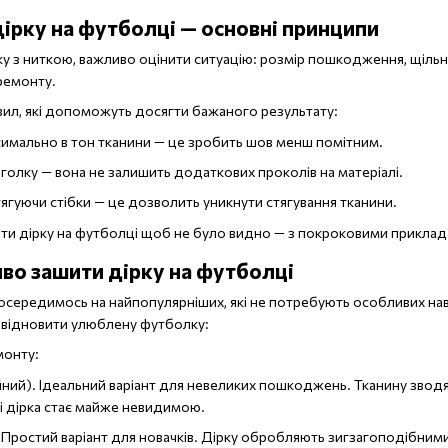
дірку на футболці — основні принципи
ку з ниткою, важливо оцінити ситуацію: розмір пошкодження, щільні
ремонту.
авил, які допоможуть досягти бажаного результату:
имально в тон тканини — це зробить шов менш помітним.
голку — вона не залишить додаткових проколів на матеріалі.
тягуючи стібки — це дозволить уникнути стягування тканини.
ити дірку на футболці щоб не було видно — з покроковими приклад
сиво зашити дірку на футболці
зосередимось на найпопулярніших, які не потребують особливих нав
 відновити улюблену футболку:
монту:
ий). Ідеальний варіант для невеликих пошкоджень. Тканину зводят
і дірка стає майже невидимою.
 Простий варіант для новачків. Дірку обробляють зигзагоподібним