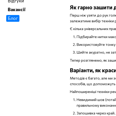
Відгуки
Як гарно зашити 
Вакансії
Перш ніж узяти до рук гол
Блог
залежатиме вибір техніки 
Є кілька універсальних пр
Підбирайте нитки макс
Використовуйте тонку 
Шийте акуратно, не за
Тепер розглянемо, як заш
Варіанти, як кра
Методів є багато, але ми 
способів, що допоможуть
Найпоширеніші техніки ре
Невидимий шов (потайн
правильному виконанн
Запошивка через край.