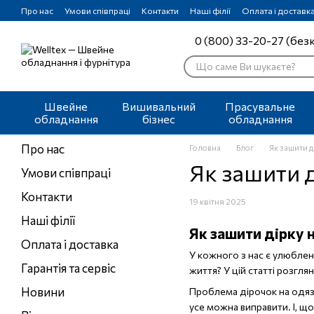
Перейти до основного контенту
Про нас
Умови співпраці
Контакти
Наші філії
Оплата і доставк
0 (800) 33-20-27 (без
Швейне
Вишивальний
Прасувальне
обладнання
бізнес
обладнання
Про нас
Головна
Блог
Як зашити д
Як зашити 
Умови співпраці
Контакти
19 квітня 2025
Наші філії
Як зашити дірку 
Оплата і доставка
У кожного з нас є улюблен
Гарантія та сервіс
життя? У цій статті розгля
Новини
Проблема дірочок на одязі
усе можна виправити. І, що