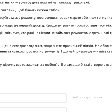
ті нитки — вони будуть помітні на тонкому трикотажі.
вітленні, щоб бачити кожен стібок.
асуйте місце ремонту, поставивши поверх марлю або іншу тонку тк
о якщо це перший досвід. Краще витратити трохи більше часу, ніж 
ді навіть тим, хто раніше ніколи не займався ремонтом одягу. Іноді
— це не складне завдання, якщо знати правильний підхід. Не обов
ння та кількох простих інструментів. І що найприємніше — навіть 
ку дірочку варто зашивати з любов’ю. Бо саме дрібниці створюють в
Увійти за допомогою