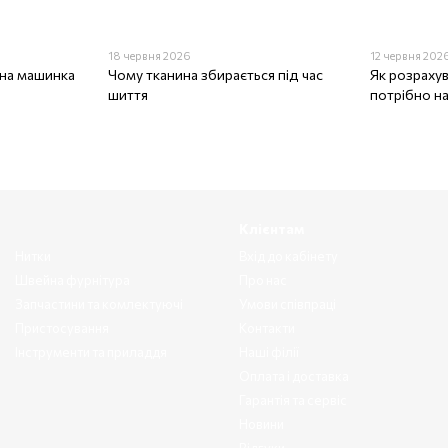
18 червня 2026
12 червня 202
на машинка
Чому тканина збирається під час
Як розрахув
шиття
потрібно на
Клієнтам
Нитки
Вхід до кабінету
Швейна фурнітура
Про нас
Запчастини та комлектуючі
Умови співпраці
Пристосування
Контакти
Інструменти та приладдя
Наші філії
Оплата і доставка
Гарантія та сервіс
Новини