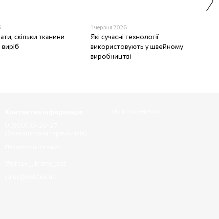
6
1 червня 2026
ати, скільки тканини
Які сучасні технології
 виріб
використовують у швейному
виробництві
Контактна інформація
Ми в соцмережах
0 (800) 33-20-27
(безкоштовна гаряча лінія)
Передзвонити вам?
Welltex_Ukraine_bot
sales@welltex.ua