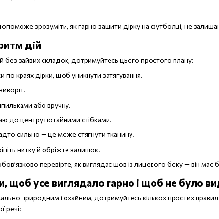
 допоможе зрозуміти, як гарно зашити дірку на футболці, не залиша
ритм дій
й без зайвих складок, дотримуйтесь цього простого плану:
и по краях дірки, щоб уникнути затягування.
виворіт.
шпильками або вручну.
аю до центру потайними стібками.
надто сильно — це може стягнути тканину.
ріпіть нитку й обріжте залишок.
ов’язково перевірте, як виглядає шов із лицевого боку — він має б
, щоб усе виглядало гарно і щоб не було в
ально природним і охайним, дотримуйтесь кількох простих правил
ї речі: