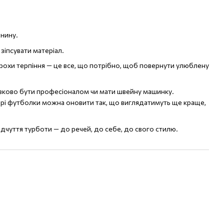
анину.
зіпсувати матеріал.
 трохи терпіння — це все, що потрібно, щоб повернути улюблену
’язково бути професіоналом чи мати швейну машинку.
старі футболки можна оновити так, що виглядатимуть ще краще,
ідчуття турботи — до речей, до себе, до свого стилю.