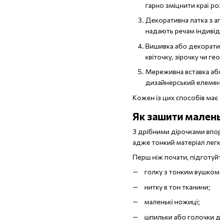
гарно зміцнити краї ро
Декоративна латка з а
надають речам індивід
Вишивка або декоратив
квіточку, зірочку чи ге
Мереживна вставка або
дизайнерський елемен
Кожен із цих способів має
Як зашити малень
З дрібними дірочками впор
адже тонкий матеріал лег
Перш ніж почати, підготуй
голку з тонким вушком
нитку в тон тканини;
маленькі ножиці;
шпильки або голочки дл