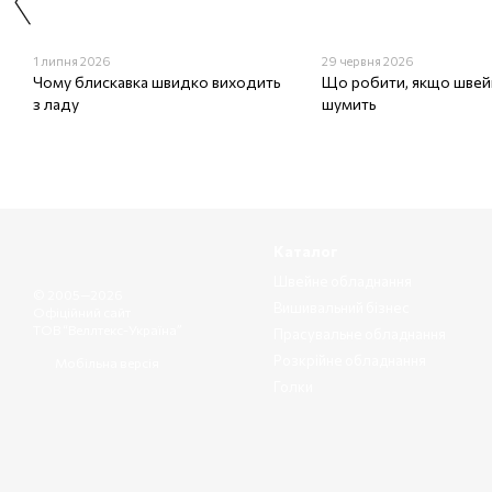
1 липня 2026
29 червня 2026
Чому блискавка швидко виходить
Що робити, якщо швей
з ладу
шумить
Каталог
Швейне обладнання
© 2005—2026
Вишивальний бізнес
Офіційний сайт
ТОВ “Веллтекс-Україна”
Прасувальне обладнання
Розкрійне обладнання
Мобільна версія
Голки