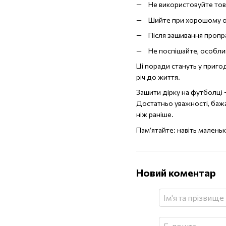
Не використовуйте товс
Шийте при хорошому ос
Після зашивання пропр
Не поспішайте, особлив
Ці поради стануть у приго
річ до життя.
Зашити дірку на футболці 
Достатньо уважності, бажа
ніж раніше.
Пам’ятайте: навіть малень
Новий коментар