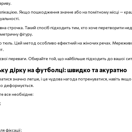
зриву.
плікацією. Якщо пошкодження значне або на помітному місці — краще
уальності.
на строчка. Такий спосіб підходить тим, хто хоче перетворити н
ометричну фігуру.
 тюль. Цей метод особливо ефектний на жіночих речах. Мереживо 
т.
 свої переваги. Обирайте той, що найбільше підходить до вашої ситу
ку дірку на футболці: швидко та акуратно
атися значно легше, і це чудова нагода потренуватися, навіть якщо
ко деформується.
те все необхідне:
;
я фіксації;