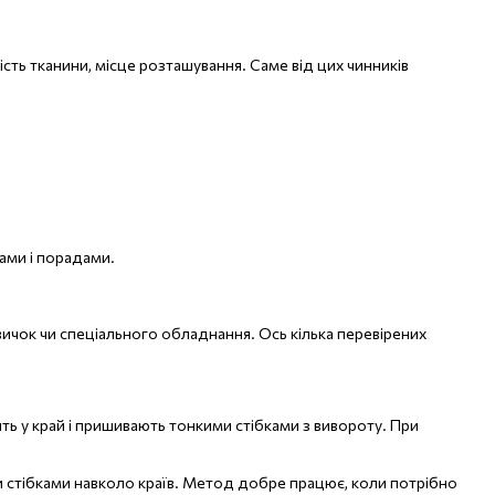
сть тканини, місце розташування. Саме від цих чинників
ами і порадами.
ичок чи спеціального обладнання. Ось кілька перевірених
ь у край і пришивають тонкими стібками з вивороту. При
и стібками навколо країв. Метод добре працює, коли потрібно