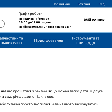
Порівняння
Бажання
Вхід
Графік роботи:
Понеділок - П'ятниця
Мій кошик
З 9:00 до 17:00 години
Прийом замовлень через кошик 24/7
апчастини та
Інструменти та
Пристосування
комлектуючі
приладдя
 й навіщо прощатися з речами, якщо можна легко дати їм друге
, а сама річ ще довго тішила око.
 або тканина просто зносилася. Але не варто засмучуватись —