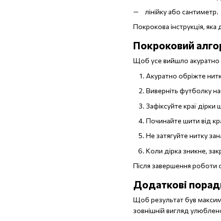
лінійку або сантиметр.
Покрокова інструкція, яка
Покроковий алго
Щоб усе вийшло акуратно 
Акуратно обріжте нитк
Виверніть футболку на
Зафіксуйте краї дірки 
Починайте шити від кр
Не затягуйте нитку за
Коли дірка зникне, зак
Після завершення роботи об
Додаткові поради
Щоб результат був максим
зовнішній вигляд улюблено