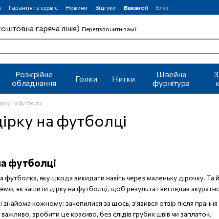
а
Гарантія та сервіс
Новини
Відгуки
Вакансії
Блог
коштовна гаряча лінія)
Передзвонити вам?
Розкрійне
Швейна
З
Голки
Нитки
обладнання
фурнітура
ірку на футболці
дірку на футболці
на футболці
а футболка, яку шкода викидати навіть через маленьку дірочку. Та
немо, як зашити дірку на футболці, щоб результат виглядав акуратно
 знайома кожному: зачепилися за щось, з’явився отвір після прання
 важливо, зробити це красиво, без слідів грубих швів чи заплаток.