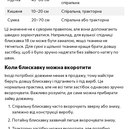
спіральна
Кишеня
10–20 см
Спіральна, тракторна
Сумка
20–70 см
Спіральна або тракторна
Ці значення не є суворим правилом, але вони допомагають
швидко зорієнтуватися. Наприклад, для вузької спідниці
блискавка 18 см може бути замалою, якщо тканина не
тягнеться. Для сукні з щільної тканини краще брати довшу
застібку, щоб її було зручно надягати без зайвого натягу по
швах.
Коли блискавку можна вкоротити
Іноді потрібної довжини немає в продажу, тому майстри
беруть довшу блискавку і підганяють її під виріб. Це
нормальна практика, але не всі типи застібок однаково зручно
вкорочувати. Важливо розуміти, де саме можна прибирати
зайву довжину.
Спіральну блискавку часто вкорочують зверху або знизу,
залежно від конструкції виробу.
Потайну блискавку зазвичай легше вкорочувати знизу.
Тракторну застібку можна вкоротити, але потрібно