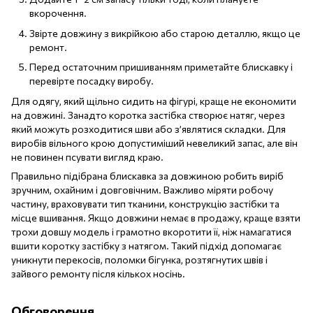
вкорочення.
Звірте довжину з викрійкою або старою деталлю, якщо це
ремонт.
Перед остаточним пришиванням приметайте блискавку і
перевірте посадку виробу.
Для одягу, який щільно сидить на фігурі, краще не економити
на довжині. Занадто коротка застібка створює натяг, через
який можуть розходитися шви або з’являтися складки. Для
виробів вільного крою допустиміший невеликий запас, але він
не повинен псувати вигляд краю.
Правильно підібрана блискавка за довжиною робить виріб
зручним, охайним і довговічним. Важливо міряти робочу
частину, враховувати тип тканини, конструкцію застібки та
місце вшивання. Якщо довжини немає в продажу, краще взяти
трохи довшу модель і грамотно вкоротити її, ніж намагатися
вшити коротку застібку з натягом. Такий підхід допомагає
уникнути перекосів, поломки бігунка, розтягнутих швів і
зайвого ремонту після кількох носінь.
Обговорення