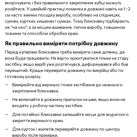
вкорочувати, і без правильного закріплення зубці можуть
розійтися. У швейній практиці помилка в довжині навіть на 1–2
см часто змінює посадку виробу, особливо на спідницях,
сукнях, куртках, кишенях і сумках. Тому блискавку підбирають
не “на око”, а за місцем вшивання, типом виробу, товщиною
тканини та способом обробки краю.
Як правильно виміряти потрібну довжину
Перед купівлею блискавки треба виміряти саме ділянку, де
вона буде працювати. Не варто орієнтуватися тільки на стару
застібку, якщо виріб уже розтягнувся, деформувався або був
перешитий. Краще перевірити довжину по викрійці або по
готовому розрізу.
Вимірюйте від верхньої точки застібання до нижнього
закріплення блискавки.
Не включайте в довжину припуски на шви, якщо вони не
входять у робочу частину застібки.
Для потайної блискавки залишайте місце для акуратного
закриття верхнього краю.
Для курток і жилетів перевіряйте довжину по центру
виробу після примірки.