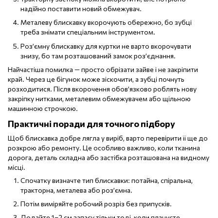
надійно поставити новий обмежувач.
Металеву блискавку вкорочують обережно, бо зубці
треба знімати спеціальним інструментом.
Роз’ємну блискавку для куртки не варто вкорочувати
знизу, бо там розташований замок роз’єднання.
Найчастіша помилка — просто обрізати зайве і не закріпити
край. Через це бігунок може зіскочити, а зубці почнуть
розходитися. Після вкорочення обов’язково роблять нову
закріпку нитками, металевим обмежувачем або щільною
машинною строчкою.
Практичні поради для точного підбору
Щоб блискавка добре лягла у виріб, варто перевірити її ще до
розкрою або ремонту. Це особливо важливо, коли тканина
дорога, деталь складна або застібка розташована на видному
місці.
Спочатку визначте тип блискавки: потайна, спіральна,
тракторна, металева або роз’ємна.
Потім виміряйте робочий розріз без припусків.
Додайте 1–2 см запасу тільки тоді, коли плануєте