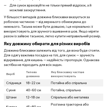
Для сумок враховуйте не тільки прямий відрізок, а й
можливі заокруглення.
У більшості випадків довжина блискавки вказується за
робочою частиною — від верхнього обмежувача до
нижнього. Тасьма може бути довшою, і це нормально: її
використовують для зручного вшивання в шов. Якщо міряти
разом із зайвою тасьмою, легко купити неправильний розмір.
Яку довжину обирати для різних виробів
Довжина блискавки залежить від того, де вона буде стояти.
Для одягу важлива посадка на тілі, для сумок — зручність
відкривання, для кишень — надійність і пропорція. Однакова
застібка не підходить для всіх задач.
Типова
Яку блискавку частіше
Виріб
довжина
використовують
Спідниця
18–22 см
Потайна або спіральна
Сукня
40–60 см
Потайна, спіральна
Штани
12–18 см
Спіральна або металева
Роз’ємна тракторна або
Куртка
45–80 см