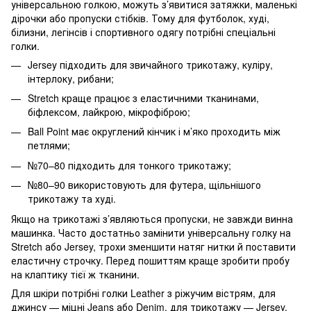
універсальною голкою, можуть з’явитися затяжки, маленькі
дірочки або пропуски стібків. Тому для футболок, худі,
білизни, легінсів і спортивного одягу потрібні спеціальні
голки.
Jersey підходить для звичайного трикотажу, куліру,
інтерлоку, рибани;
Stretch краще працює з еластичними тканинами,
біфлексом, лайкрою, мікрофіброю;
Ball Point має округлений кінчик і м’яко проходить між
петлями;
№70–80 підходить для тонкого трикотажу;
№80–90 використовують для футера, щільнішого
трикотажу та худі.
Якщо на трикотажі з’являються пропуски, не завжди винна
машинка. Часто достатньо замінити універсальну голку на
Stretch або Jersey, трохи зменшити натяг нитки й поставити
еластичну строчку. Перед пошиттям краще зробити пробу
на клаптику тієї ж тканини.
Для шкіри потрібні голки Leather з ріжучим вістрям, для
джинсу — міцні Jeans або Denim, для трикотажу — Jersey,