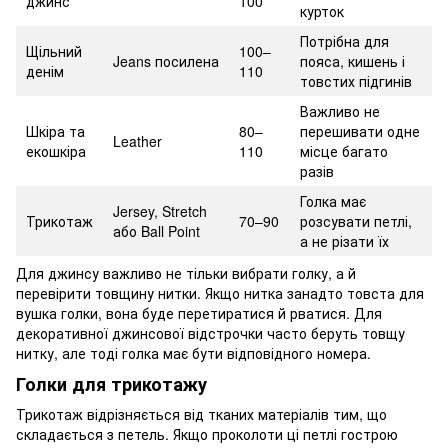
джинс
100
курток
Потрібна для
Щільний
100–
Jeans посилена
пояса, кишень і
денім
110
товстих підгинів
Важливо не
Шкіра та
80–
перешивати одне
Leather
екошкіра
110
місце багато
разів
Голка має
Jersey, Stretch
Трикотаж
70–90
розсувати петлі,
або Ball Point
а не різати їх
Для джинсу важливо не тільки вибрати голку, а й
перевірити товщину нитки. Якщо нитка занадто товста для
вушка голки, вона буде перетиратися й рватися. Для
декоративної джинсової відстрочки часто беруть товщу
нитку, але тоді голка має бути відповідного номера.
Голки для трикотажу
Трикотаж відрізняється від тканих матеріалів тим, що
складається з петель. Якщо проколоти ці петлі гострою