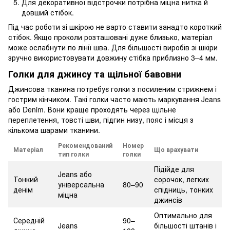
Для декоративної відстрочки потрібна міцна нитка й
довший стібок.
Під час роботи зі шкірою не варто ставити занадто короткий
стібок. Якщо проколи розташовані дуже близько, матеріал
може ослабнути по лінії шва. Для більшості виробів зі шкіри
зручно використовувати довжину стібка приблизно 3–4 мм.
Голки для джинсу та щільної бавовни
Джинсова тканина потребує голки з посиленим стрижнем і
гострим кінчиком. Такі голки часто мають маркування Jeans
або Denim. Вони краще проходять через щільне
переплетення, товсті шви, підгин низу, пояс і місця з
кількома шарами тканини.
Рекомендований
Номер
Матеріал
Що врахувати
тип голки
голки
Підійде для
Jeans або
Тонкий
сорочок, легких
універсальна
80–90
денім
спідниць, тонких
міцна
джинсів
Оптимально для
Середній
90–
Jeans
більшості штанів і