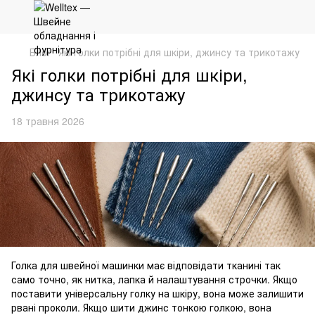
Блог
Які голки потрібні для шкіри, джинсу та трикотажу
Які голки потрібні для шкіри,
джинсу та трикотажу
18 травня 2026
Голка для швейної машинки має відповідати тканині так
само точно, як нитка, лапка й налаштування строчки. Якщо
поставити універсальну голку на шкіру, вона може залишити
рвані проколи. Якщо шити джинс тонкою голкою, вона