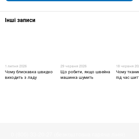
Інші записи
1 липня 2026
29 червня 2026
18 червня 20
Чому блискавка швидко
Що робити, якщо швейна
Чому ткани
виходить з ладу
машинка шумить
під час шит
0 (800) 33-20-27 (безкоштовна гаряча лінія)