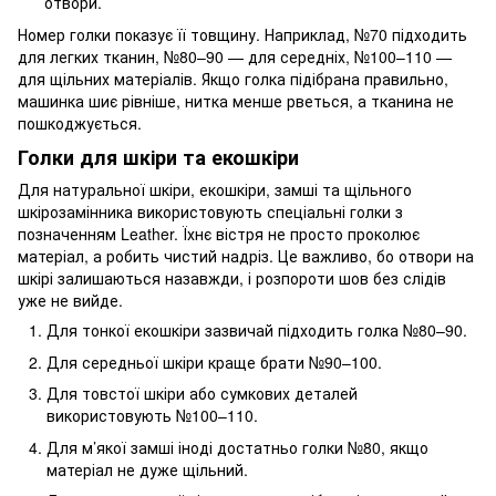
отвори.
Номер голки показує її товщину. Наприклад, №70 підходить
для легких тканин, №80–90 — для середніх, №100–110 —
для щільних матеріалів. Якщо голка підібрана правильно,
машинка шиє рівніше, нитка менше рветься, а тканина не
пошкоджується.
Голки для шкіри та екошкіри
Для натуральної шкіри, екошкіри, замші та щільного
шкірозамінника використовують спеціальні голки з
позначенням Leather. Їхнє вістря не просто проколює
матеріал, а робить чистий надріз. Це важливо, бо отвори на
шкірі залишаються назавжди, і розпороти шов без слідів
уже не вийде.
Для тонкої екошкіри зазвичай підходить голка №80–90.
Для середньої шкіри краще брати №90–100.
Для товстої шкіри або сумкових деталей
використовують №100–110.
Для м’якої замші іноді достатньо голки №80, якщо
матеріал не дуже щільний.