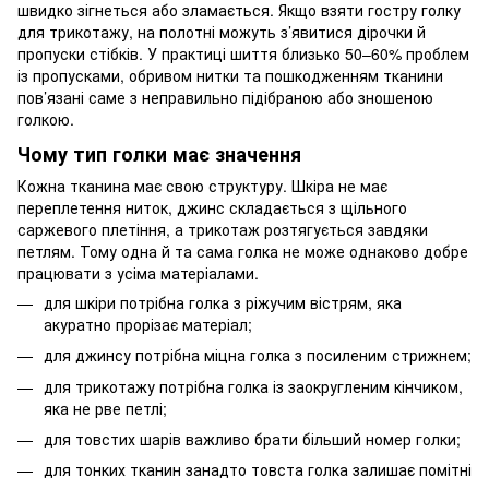
швидко зігнеться або зламається. Якщо взяти гостру голку
для трикотажу, на полотні можуть з’явитися дірочки й
пропуски стібків. У практиці шиття близько 50–60% проблем
із пропусками, обривом нитки та пошкодженням тканини
пов’язані саме з неправильно підібраною або зношеною
голкою.
Чому тип голки має значення
Кожна тканина має свою структуру. Шкіра не має
переплетення ниток, джинс складається з щільного
саржевого плетіння, а трикотаж розтягується завдяки
петлям. Тому одна й та сама голка не може однаково добре
працювати з усіма матеріалами.
для шкіри потрібна голка з ріжучим вістрям, яка
акуратно прорізає матеріал;
для джинсу потрібна міцна голка з посиленим стрижнем;
для трикотажу потрібна голка із заокругленим кінчиком,
яка не рве петлі;
для товстих шарів важливо брати більший номер голки;
для тонких тканин занадто товста голка залишає помітні