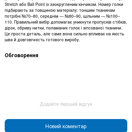
Stretch або Ball Point із заокругленим кінчиком. Номер голки
підбирають за товщиною матеріалу: тоншим тканинам
потрібні №70–80, середнім — №80–90, щільним — №100–
110. Правильний вибір допомагає уникнути пропусків стібків,
дірок, обриву нитки, поламаних голок і зіпсованої тканини.
Це проста деталь, але саме вона сильно впливає на якість
шва й довговічність готового виробу.
Обговорення
Додайте перший відгук
Новий коментар