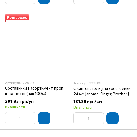
Розпродаж
Артикул: 322029
Артикул: 323808
Составники в асортименті проп
Окантователь для косої бейки
итка+текст (пак 100м)
24 мм Janome, Singer, Brother J-
0011(арт. 13011)
291.85 грн/уп
181.85 грн/шт
В наявності
В наявності