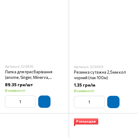
Артикул: 323816
Артикул: 323969
Лапка для присбарівання
Резинка сутажна 2,5мм кол
Janome, Singer, Minerva,
чорний (пак 100м)
Brother (арт. PF30020)(S-
89.35 грн/шт
1.35 грн/м
6001)
В наявності
В наявності
Розпродаж