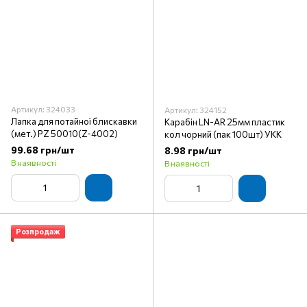
Артикул: 324033
Артикул: 324152
Лапка для потайної блискавки
Карабін LN-AR 25мм пластик
(мет.) PZ 50010(Z-4002)
кол чорний (пак 100шт) УКК
99.68 грн/шт
8.98 грн/шт
В наявності
В наявності
Розпродаж