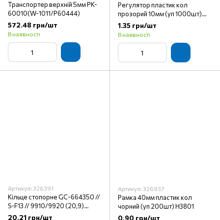
Транспортер верхній 5мм PK-
Регулятор пластик кол
60010(W-1011/P60444)
прозорий 10мм (уп 1000шт)
Туреччина
572.48 грн/шт
1.35 грн/шт
В наявності
В наявності
Артикул: 326391
Артикул: 326937
Кільце стопорне GC-664350 //
Рамка 40мм пластик кол
S-F13 // 9910/9920 (20,9)
чорний (уп 200шт) Н3801
"Type Special" (22x23.5x1)
20.21 грн/шт
0.90 грн/шт