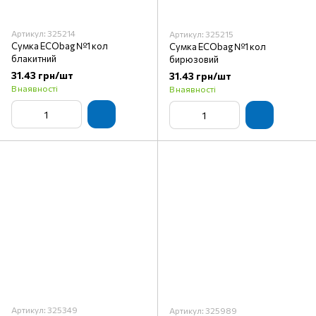
Артикул: 325214
Артикул: 325215
Сумка ECObag №1 кол
Сумка ECObag №1 кол
блакитний
бирюзовий
31.43 грн/шт
31.43 грн/шт
В наявності
В наявності
Артикул: 325349
Артикул: 325989