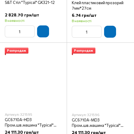
S&T Стіл "Typical" GK321-12
Клей пластиковий прозорий
7мм*27см
2 828.70 грн/шт
6.74 грн/шт
В наявності
В наявності
Розпродаж
Розпродаж
Артикул: 321595
Артикул: 321596
GC6710A-HD3
GC6710A-MD3
Пром.шв.машина "Typical"
Пром.шв.машина "Typical"
(голова)
(голова)
24 111.30 грн/шт
24 111.30 грн/шт