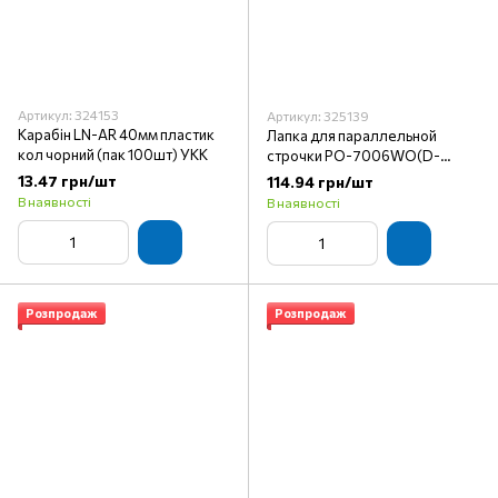
Артикул: 324153
Артикул: 325139
Карабін LN-AR 40мм пластик
Лапка для параллельной
кол чорний (пак 100шт) УКК
строчки PO-7006WO(D-
0006)
13.47 грн/шт
114.94 грн/шт
В наявності
В наявності
Розпродаж
Розпродаж