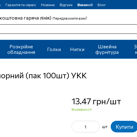
а
Гарантія та сервіс
Новини
Відгуки
Вакансії
Блог
коштовна гаряча лінія)
Передзвонити вам?
Розкрійне
Швейна
З
Голки
Нитки
обладнання
фурнітура
чорний (пак 100шт) УКК
13.47 грн/шт
В наявності
Купити
шт