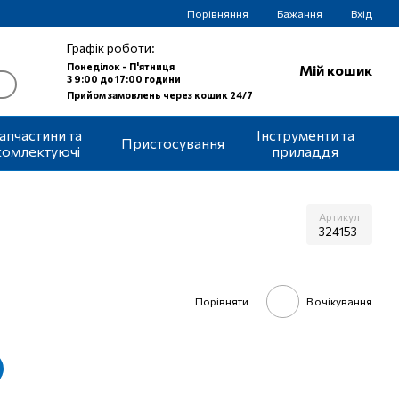
Порівняння
Бажання
Вхід
Графік роботи:
Понеділок - П'ятниця
Мій кошик
З 9:00 до 17:00 години
Прийом замовлень через кошик 24/7
апчастини та
Інструменти та
Пристосування
комлектуючі
приладдя
Артикул
324153
Порівняти
В очікування