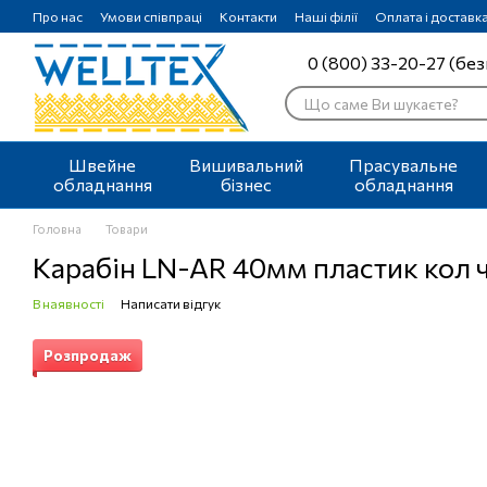
Перейти до основного контенту
Про нас
Умови співпраці
Контакти
Наші філії
Оплата і доставк
0 (800) 33-20-27 (без
Швейне
Вишивальний
Прасувальне
обладнання
бізнес
обладнання
Головна
Товари
Карабін LN-AR 40мм пластик кол 
В наявності
Написати відгук
Розпродаж