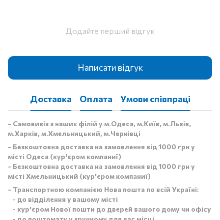
Додайте перший відгук
Написати відгук
Доставка
Оплата
Умови співпраці
- Самовивіз з наших філій у м.Одеса, м.Київ, м.Львів,
м.Харків, м.Хмельницький, м.Чернівці
- Безкоштовна доставка на замовлення від 1000 грн у
місті Одеса (кур'єром компаниї)
- Безкоштовна доставка на замовлення від 1000 грн у
місті Хмельницький (кур'єром компаниї)
- Транспортною компанією Нова пошта по всій Україні:
- до відділення у вашому місті
- кур'єром Нової пошти до дверей вашого дому чи офісу
- до поштомату у зручному для вас місці