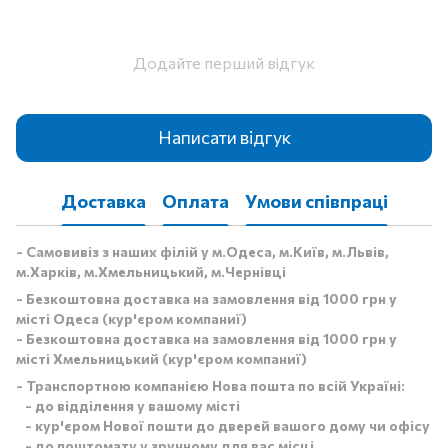
Додайте перший відгук
Написати відгук
Доставка
Оплата
Умови співпраці
- Самовивіз з наших філій у м.Одеса, м.Київ, м.Львів,
м.Харків, м.Хмельницький, м.Чернівці
- Безкоштовна доставка на замовлення від 1000 грн у
місті Одеса (кур'єром компаниї)
- Безкоштовна доставка на замовлення від 1000 грн у
місті Хмельницький (кур'єром компаниї)
- Транспортною компанією Нова пошта по всій Україні:
- до відділення у вашому місті
- кур'єром Нової пошти до дверей вашого дому чи офісу
- до поштомату у зручному для вас місці